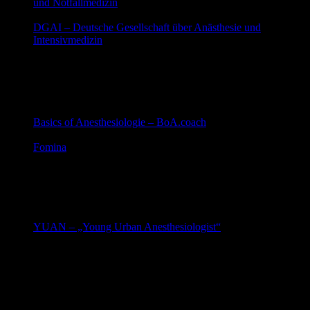
und Notfallmedizin
Alles was uns bewegt
DGAI – Deutsche Gesellschaft über Anästhesie und
Intensivmedizin
Anästhesie
Blog
Basics of Anesthesiologie – BoA.coach
klare Anweisungen und Kochrezepte für die Anästhesie
Fomina
Anästhesie und Notfallmedizin aus dem Grazer
Medicinercorps mit Philipp Zoidl und Florian Sacherer
Podcast
YUAN – „Young Urban Anesthesiologist“
Klinik für Anästhesiologie der UMG gibt einen
Einblick in aktuelle Entwicklungen der universitären
und allgemeinen Anästhesiologie
Kochbuch Anästhesie
kurze Podcastfolgen von Ilja Osthoff für Anästhesisten
und solche die es noch werden wollen