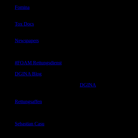
Philipp Gotthardt und Martin Fandler
Fomina
Anästhesie und Notfallmedizin aus dem Grazer
Medicinercorps mit Philipp Zoidl und Florian Sacherer
Tox Docs
Alles zum Thema Toxikologie und praktische
Poketcards mit Christoph und Raimund
Newspapers
Die neusten Paper und griffige Kommentare zum
Thema Notfallmedizin von Jürgen Knapp, Michael
Bernhard, Björn Hossfeld
#FOAM Rettungsdienst
Jürgen Gollwitzer gibt Tipps und interpretiert Studien
DGINA Blog
Blog der Deutschen Gesellschaft für Interdisziplinäre
Notfall- und Akutmedizin (
DGINA
). Neuigkeiten,
Wissenswerten und Aktuelles aus dem Bereich der
Notfallmedizin.
Rettungsaffen
Tobias und Sven aus der und über die präklinische
Notfallmedizin. Mit einem Auge im Ampullarium mit
dem anderen im Strafgesetzbuch.
Sebastian Casu
Einfach Medizin – Sebastian vermittelt einfach Medizin
– Grundlagen und aktuelles kurz und prägnant