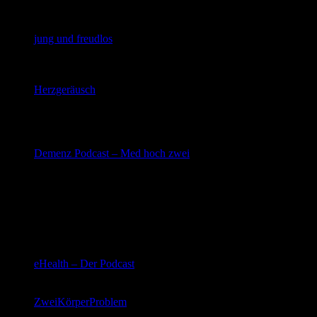
Podcast
jung und freudlos
14-tägiger kostenfreier Audiopodcast mit spannenden
Fragen zum Thema Psychatrie und Psychotherapie von
Ismene, Sebastian und Moritz
Herzgeräusch
Michael erklärt medizinische Themen patientengerecht
Hundertzwölf
Infopodcast rund um das Thema Rettungsdienst
(Itunes)
Demenz Podcast – Med hoch zwei
Angehörigenedukation rund ums Thema Demenz mit
Christine Schön
Medizininformatik / Digital Health
Podcast
eHealth – Der Podcast
der Podcast rund um Gesundheits- und
Medizininformatik
ZweiKörperProblem
Markus Gennat, Jan Ehlers und Sven Kernebeck