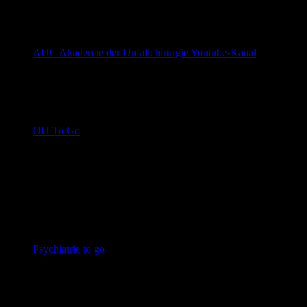
Videocast
AUC Akademie der Unfallchirurgie Youtube-Kanal
Die Aufzeichnungen der kostenlosen Webinare der
AUC
Online Fortbildung
OU To Go
Wöchentliche kostenlose Webinare von Medizin To
Go, geleitet von Prof. Dr. med. Tobias L. Schulte aus
der Uniklinik Bochum.
Psychiatrie
Blogs
Psychiatrie to go
Dr. Jan Dreher über Psychatrie und
Psychopharmakotherapie
Podcast