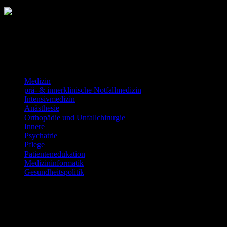
Deutsche #FOAMed Seiten
Wir versuchen euch einen Überblick über die aktive deutsche
FOAM-Szene zu geben.
Medizin
prä- & innerklinische Notfallmedizin
Intensivmedizin
Anästhesie
Orthopädie und Unfallchirurgie
Innere
Psychatrie
Pflege
Patientenedukation
Medizininformatik
Gesundheitspolitik
Medizin
Podcast