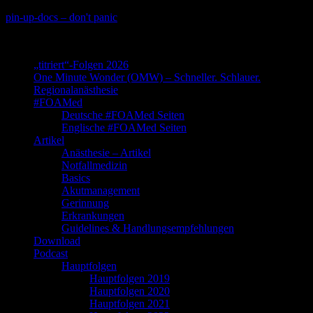
Skip
pin-up-docs – don't panic
to
Perioperative-, Intensiv- und Notfallmedizin
content
„titriert“-Folgen 2026
One Minute Wonder (OMW) – Schneller. Schlauer.
Regionalanästhesie
#FOAMed
Deutsche #FOAMed Seiten
Englische #FOAMed Seiten
Artikel
Anästhesie – Artikel
Notfallmedizin
Basics
Akutmanagement
Gerinnung
Erkrankungen
Guidelines & Handlungsempfehlungen
Download
Podcast
Hauptfolgen
Hauptfolgen 2019
Hauptfolgen 2020
Hauptfolgen 2021