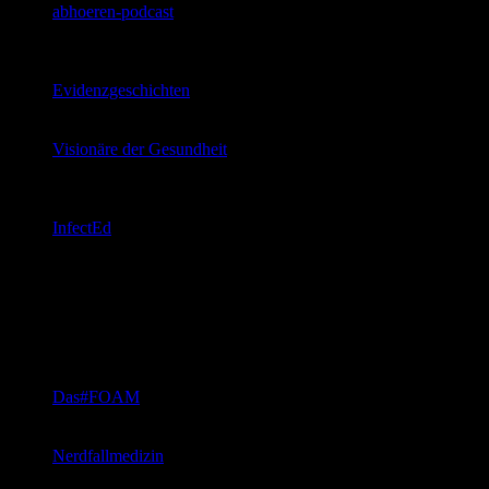
abhoeren-podcast
Hanno und Moritz präsentieren Studien und haben
interessante Interview Partner – das ganze
„lauschwarm“
Evidenzgeschichten
Iris Hinneburg und Silke Jäger erzählen Geschichten
aus der evidenzbasierten Medizin
Visionäre der Gesundheit
Inga Bergen und Larissa Middendorf führen Interviews
um zu erfahren, wie man uns gesünder und unser
Gesundheitssystem besser machen kann/könnte
InfectEd
Der Antibiotika-Podcast für Medizinstudent*innen und
Berufsanfänger*innen vom RAI-Projekt der Charité
prä- & innerklinische Notfallmedizin
Blogs
Das#FOAM
eine ehrenamtliches Team zeigt die FOAM Welt auf
Deutsch
Nerdfallmedizin
Notfallmedizin in Videos und als Taschenkarten mit