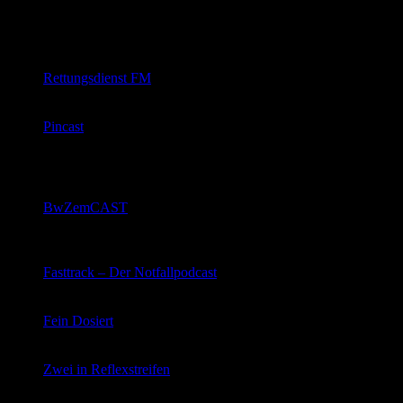
zusammengefasst
Podcasts
Rettungsdienst FM
Notfallsanitäter (Julius Hohmann) und Notarzt (Frank
Weilbacher) quatschen aus und über den Rettungsdienst
Pincast
monatlicher, kostenpflichtiger Audiopodcast rund um
präklinische und innerklinische Notfallmedizin mit
Tobias Becker, Christian Hohenstein und Thomas
Fleischmann
BwZemCAST
Dr. H.P. Bergmann aus dem
Bundeswehrzentralkrankenhaus Koblenz. Audiocast
über die dortigen Behandlungsalgorhythmen.
Fasttrack – Der Notfallpodcast
Sebastian und Andreas präsentieren ihren Podcast für
und über die Notfallpflege
Fein Dosiert
Stefanie, Philipp und Marco mit Themen rund um den
Rettungsdienst
Zwei in Reflexstreifen
Patrick und Daniel mit einem Podcast aus dem
Rettungsdienst – für den Rettungsdienst