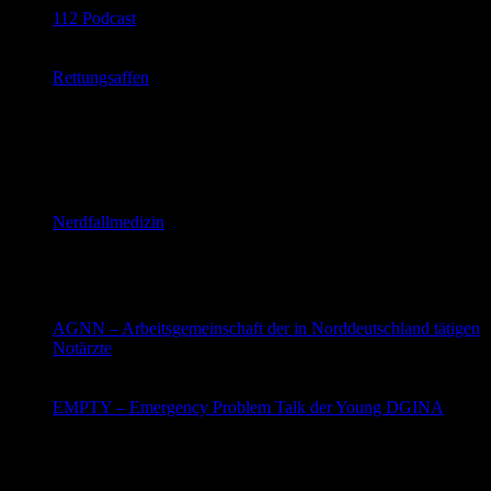
112 Podcast
Margot interviewt Gäste mit Themen rund um die
Notaufnahme
Rettungsaffen
Tobias und Sven aus der und über die präklinische
Notfallmedizin. Mit einem Auge im Ampullarium mit
dem anderen im Strafgesetzbuch.
Videocasts
Nerdfallmedizin
Notfallmedizin in Videos mit Philipp
Gotthardt und Martin Fandler
Websites
AGNN – Arbeitsgemeinschaft der in Norddeutschland tätigen
Notärzte
Aktuelles Infos aus der Notfallmedizin aus
Norddeutschland und der ganzen Welt
EMPTY – Emergency Problem Talk der Young DGINA
Belastende Situation in beruflichen Notfallmedizin und
kein Ansprechpartner in der Umgebung? Hier steht ein
medizinisch fundierter Ansprechpartner zur Verfügung.