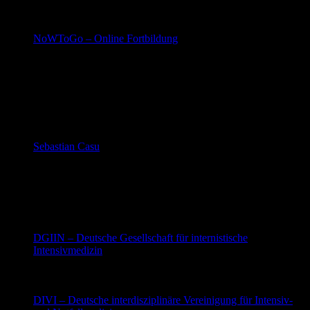
Online-Fortbildung
NoWToGo – Online Fortbildung
kostenfreie, wöchentliche Onlinefortbildung mit
großartigen Dozenten
Intensivmedizin
Blog
Sebastian Casu
Einfach Medizin – Sebastian vermittelt einfach Medizin
– Grundlagen und aktuelles kurz und prägnant
zusammengefasst
Website
DGIIN – Deutsche Gesellschaft für internistische
Intensivmedizin
Aktuelles und Leitlinien mit Schwerpunkt auf die
internistische Sicht der Dinge – weil jeder Patient auch
internistisch ist
DIVI – Deutsche interdisziplinäre Vereinigung für Intensiv-