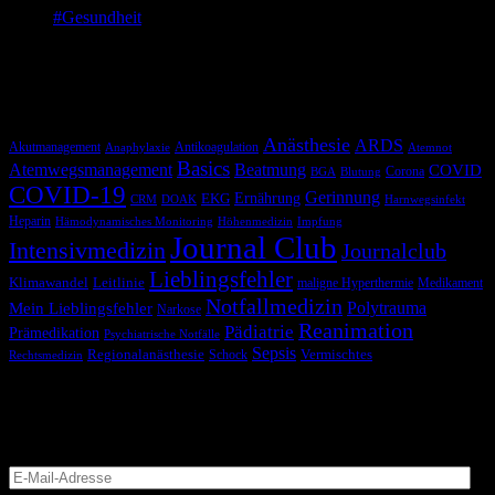
#Gesundheit
Verein um unser Gesundheitswesen zukunftsfähig zu
gestalten; am Mikrofon sind Frederike und Timo
Schlagwörter
Anästhesie
ARDS
Akutmanagement
Antikoagulation
Anaphylaxie
Atemnot
Basics
Atemwegsmanagement
Beatmung
COVID
Corona
BGA
Blutung
COVID-19
Gerinnung
Ernährung
EKG
CRM
DOAK
Harnwegsinfekt
Heparin
Hämodynamisches Monitoring
Höhenmedizin
Impfung
Journal Club
Intensivmedizin
Journalclub
Lieblingsfehler
Klimawandel
Leitlinie
maligne Hyperthermie
Medikament
Notfallmedizin
Polytrauma
Mein Lieblingsfehler
Narkose
Reanimation
Pädiatrie
Prämedikation
Psychiatrische Notfälle
Sepsis
Regionalanästhesie
Schock
Vermischtes
Rechtsmedizin
Blog via E-Mail abonnieren
Versäume keinen Beitrag
E-
Mail-