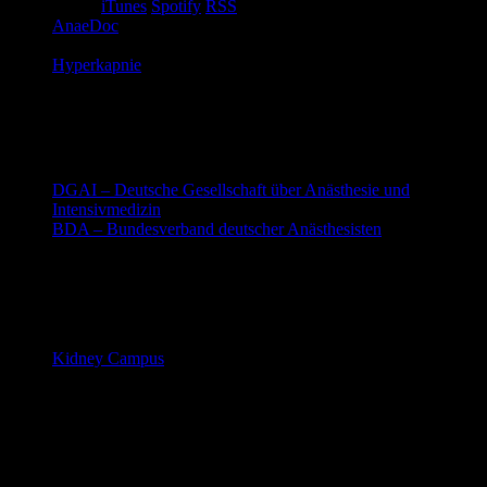
(
iTunes
/
Spotify
/
RSS
)
AnaeDoc
Roman Ewert erklärt Themen rund um AINS
Hyperkapnie
Ferdi und Charlotte erzählen euch Wissenswertes über
Nachhaltigkeit in der Anästhesie
Websites
DGAI – Deutsche Gesellschaft über Anästhesie und
Intensivmedizin
BDA – Bundesverband deutscher Anästhesisten
Innere Medizin
Blog
Kidney Campus
Jana, Sebastian, Charlotte, Jan-Hendrik und Nina,
bringen Beispiele aus dem klinischen Alltag mit
praktischen Empfehlungen zu den Themen Innere
Medizin, Nephrologie und Notfallmedizin
Podcast