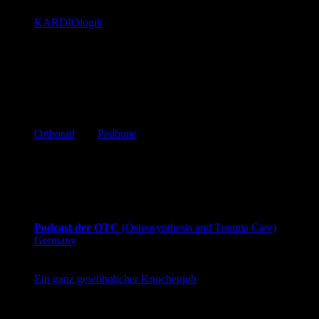
KARDIOlogik
Dana und Dominik podcasten aus und über die Weiten
der Kardiologie
Orthopädie und Unfallchirurgie
Blog
Orthorad
und
Pedbone
Röntgenanatomie – Einstelltechnik, Normalbilder und
vor allem kindliche Vergleichsbilder (*fu****g
kindlicher Ellenbogen*) – Uni Erlangen
Podcast
Podcast der OTC
(Osteosynthesis and Trauma Care)
Germany
Der deutsche Podcast der OTC, 10 Fragen an Experten
zu einem Thema der Orthopädie und Unfallchirurgie
Ein ganz gewöhnlicher Knochenjob
Lisa und Daniela helfen beim Einstieg für junge
Assistenzärztinnen und Assistenzärzte in der
Orthopädie und Unfallchirurgie