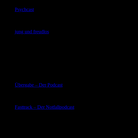
Psychcast
Zwei Psychiater (Jan Dreher und Alexander
Kugelstadt) unterhalten sich mit vielen Kollegen über
die Psyche und psychiatrische Therapien
jung und freudlos
14-tägiger kostenfreier Audiopodcast mit spannenden
Fragen zum Thema Psychiatrie und Psychotherapie von
Ismene, Sebastian und Moritz
Pflege
Podcast
Übergabe – Der Podcast
Entspannt lauschen, was in der Pflegelandschaft vor
sich geht. Pflegewissenschaftler diskutieren über die
Gegenwart und die Zunkunft der Pflege
Fasttrack – Der Notfallpodcast
Sebastian und Andreas präsentieren ihren Podcast für
und über die Notfallpflege
Patientenedukation