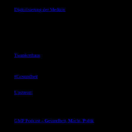
diskutieren über Digital Health
Digitalisierung der Medizin
Einblicke aus der Schnittstelle zwischen Medizin und
Informatik
Gesundheitspolitik
Initativen / Websites
Twankenhaus
aus Twitter entstanderner Nextgeneration Thinthank um
auf Missstände im Gesundheitswesen aufmerksam zu
machen
#Gesundheit
Verein um unser Gesundheitswesen zukunftsfähig zu
gestalten
Upstream
der Sozialmedizin-Newsletter
Podcast
GMP Podcast –
G
esundheit,
M
acht,
P
oltik
Philip Schunke (Pflege/SPD) und Pascal Nohl-Deryk
(Arzt/Grüne) diskutieren über Gesundheitspoltik