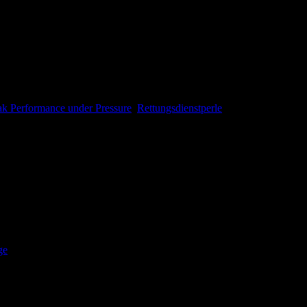
wir im März eine frühlings-frische Hauptfolge für euch! Neben einem J
ge Thema „Peak Performance under Pressure“ gesprochen. Wir wünsche
ak Performance under Pressure
,
Rettungsdienstperle
kte bringen kann. Wir besprechen mit insgesamt 4 Expert*innen und Lei
ge