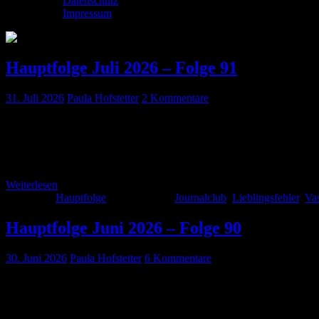
Datenschutz
Impressum
Hauptfolge Juli 2026 – Folge 91
31. Juli 2026
Paula Hofstetter
2 Kommentare
Auch in der Sommerhitze ist hier auch diesen Monat wie immer wiede
Vasoplegie. Außerdem haben wir wie immer natürlich wieder einen s
Research Without Prior Consent in […]
Weiterlesen
Kategorie:
Hauptfolge
Schlagwörter:
Journalclub
,
Lieblingsfehler
,
Va
Hauptfolge Juni 2026 – Folge 90
30. Juni 2026
Paula Hofstetter
6 Kommentare
Für die Abkühlung am See, den Lauf am frühen Morgen oder den Weg 
Journalclub, diesmal mit unterschiedlichsten Studien aus Präklinik,