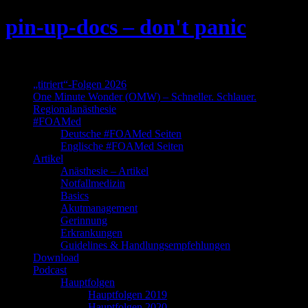
Skip
pin-up-docs – don't panic
to
content
Perioperative-, Intensiv- und Notfallmedizin
„titriert“-Folgen 2026
One Minute Wonder (OMW) – Schneller. Schlauer.
Regionalanästhesie
#FOAMed
Deutsche #FOAMed Seiten
Englische #FOAMed Seiten
Artikel
Anästhesie – Artikel
Notfallmedizin
Basics
Akutmanagement
Gerinnung
Erkrankungen
Guidelines & Handlungsempfehlungen
Download
Podcast
Hauptfolgen
Hauptfolgen 2019
Hauptfolgen 2020