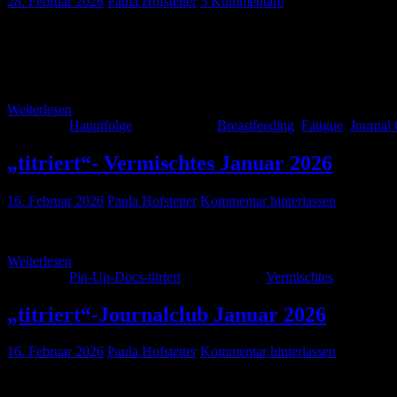
28. Februar 2026
Paula Hofstetter
5 Kommentare
Auch im Februar 2026 haben wir wieder einen informativen Podcast f
events“. Und es erwartet Euch noch ein klassischer Lieblingsfehler. 
parameters/statement-on-resuming-breastfeeding-after-anesthesia?u
Weiterlesen
Kategorie:
Hauptfolge
Schlagwörter:
Breastfeeding
,
Fatigue
,
Journal
„titriert“- Vermischtes Januar 2026
16. Februar 2026
Paula Hofstetter
Kommentar hinterlassen
Der „Vermischtes“-Teil der Januar-Folge 2026 hier in der „titriert“
Weiterlesen
Kategorie:
Pin-Up-Docs-titriert
Schlagwörter:
Vermischtes
„titriert“-Journalclub Januar 2026
16. Februar 2026
Paula Hofstetter
Kommentar hinterlassen
Der Journalclub aus der Januar-Folge 2026 hier in der „titriert“-Ve