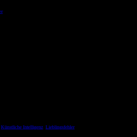
er
sion https://pin-up-docs-titriert.podigee.io/272-vermischt
Damit euch am 1. Mai (und natürlich auch danach) nicht langweilig wi
So nehmen wir euch unter anderem mit auf eine Zeitreise ins Jahr 203
,
Künstliche Intelligenz
,
Lieblingsfehler