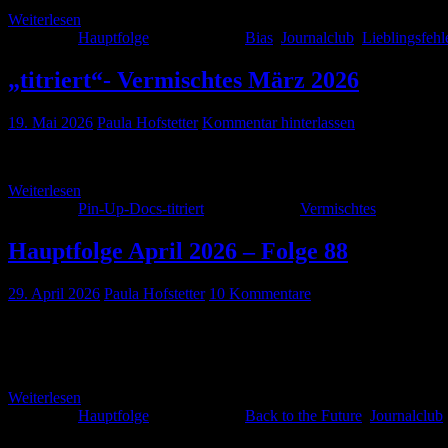
Weiterlesen
Kategorie:
Hauptfolge
Schlagwörter:
Bias
,
Journalclub
,
Lieblingsfehl
„titriert“- Vermischtes März 2026
19. Mai 2026
Paula Hofstetter
Kommentar hinterlassen
Der Vermischtes-Teil aus der März-Folge 2026 hier in der „titriert“-Ver
Weiterlesen
Kategorie:
Pin-Up-Docs-titriert
Schlagwörter:
Vermischtes
Hauptfolge April 2026 – Folge 88
29. April 2026
Paula Hofstetter
10 Kommentare
Auch im April 2026 haben wir wieder eine spannende Folge für euch: 
und euch gleich zwei Live-Mitschnitte von Kongressen mitgebracht. 
Weiterlesen
Kategorie:
Hauptfolge
Schlagwörter:
Back to the Future
,
Journalclub