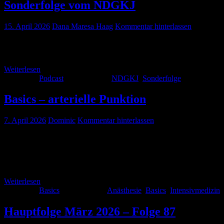
Sonderfolge vom NDGKJ
15. April 2026
Dana Maresa Haag
Kommentar hinterlassen
Thorben und Dana waren mit Armin und Gordon vom Kinderanästhesie-T
Stamm-Hörer*innenschaft, sondern an alle Menschen, die sich mit Ki
Weiterlesen
Kategorie:
Podcast
Schlagwörter:
NDGKJ
,
Sonderfolge
Basics – arterielle Punktion
7. April 2026
Dominic
Kommentar hinterlassen
Fallbeispiel Es ist ein grauer Vormittag im Oktober. Nieselregen, wi
die Maske „leidlich stabil“. Ihr findet euch im Schockraum ein und
verständigt. […]
Weiterlesen
Kategorie:
Basics
Schlagwörter:
Anästhesie
,
Basics
,
Intensivmedizin
,
Hauptfolge März 2026 – Folge 87