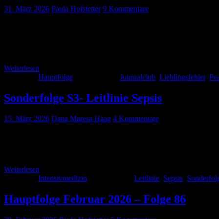
31. März 2026
Paula Hofstetter
9 Kommentare
Auch wenn der Frühling gerade eine Pause zu machen scheint, haben 
diesen Monat mit vielen inspirierenden Gäst:innen über das wichti
Cacciamani Fanelli PM, […]
Weiterlesen
Kategorie:
Hauptfolge
Schlagwörter:
Journalclub
,
Lieblingsfehler
,
Pe
Sonderfolge S3- Leitlinie Sepsis
15. März 2026
Dana Maresa Haag
4 Kommentare
Heute haben wir eine zusätzliche Folge für Euch, die Euch 2 CME-Pun
Diagnose, Therapie und Nachsorge – Update 2025 Hört gern rein!
Weiterlesen
Kategorie:
Intensivmedizin
Schlagwörter:
Leitlinie
,
Sepsis
,
Sonderfol
Hauptfolge Februar 2026 – Folge 86