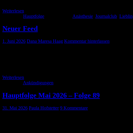
euch […]
Weiterlesen
Kategorie:
Hauptfolge
Schlagwörter:
Anästhesie
,
Journalclub
,
Lieblin
Neuer Feed
1. Juni 2026
Dana Maresa Haag
Kommentar hinterlassen
Liebe treuen Hörer*innen… Uns ist bewusst, dass der Umzug für eini
technischen Probleme ein Umzug zu einem Podcast-Hoster wirklich zw
docs.podigee.io/feed/mp3 Das Logo welches wir für die Hauptfolge 
Weiterlesen
Kategorie:
Ankündigungen
Hauptfolge Mai 2026 – Folge 89
31. Mai 2026
Paula Hofstetter
9 Kommentare
Ein bisschen früh dieses Jahr, aber der Sommer ist schon in vollem
etwas für euch vorbereitet: Neben dem Journal-Club mit spannenden