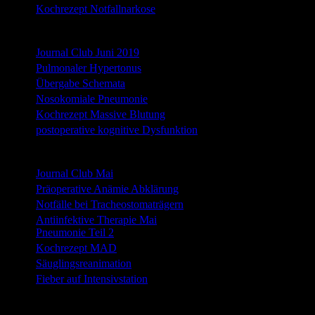
Kochrezept Notfallnarkose
Juni 2019
Journal Club Juni 2019
Pulmonaler Hypertonus
Übergabe Schemata
Nosokomiale Pneumonie
Kochrezept Massive Blutung
postoperative kognitive Dysfunktion
Mai 2019
Journal Club Mai
Präoperative Anämie Abklärung
Notfälle bei Tracheostomaträgern
Antiinfektive Therapie Mai
Pneumonie Teil 2
Kochrezept MAD
Säuglingsreanimation
Fieber auf Intensivstation
April 2019