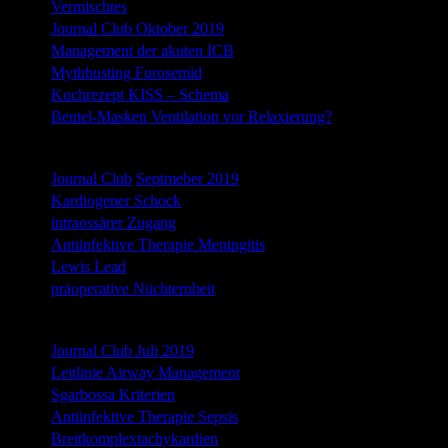
Vermischtes
Journal Club Oktober 2019
Management der akuten ICB
Mythbusting Furosemid
Kochrezept KISS – Schema
Beutel-Masken Ventilation vor Relaxierung?
September 2019
Journal Club
Septmeber 2019
Kardiogener Schock
intraossärer Zugang
Antiinfektive Therapie Meningitis
Lewis Lead
präoperative Nüchternheit
Juli 2019
Journal Club Juli 2019
Leitlinie Airway Management
Sgarbossa Kriterien
Antiinfektive Therapie Sepsis
Breitkomplextachykardien