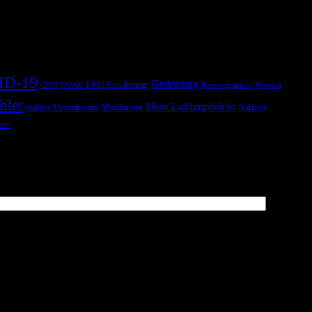
ID-19
Gerinnung
Ernährung
EKG
Heparin
CRM
DOAK
Harnwegsinfekt
hler
Mein Lieblingsfehler
maligne Hyperthermie
Medikament
Narkose
tes