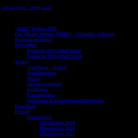
Skip
pin-up-docs – don't panic
to
Perioperative-, Intensiv- und Notfallmedizin
content
„titriert“-Folgen 2026
One Minute Wonder (OMW) – Schneller. Schlauer.
Regionalanästhesie
#FOAMed
Deutsche #FOAMed Seiten
Englische #FOAMed Seiten
Artikel
Anästhesie – Artikel
Notfallmedizin
Basics
Akutmanagement
Gerinnung
Erkrankungen
Guidelines & Handlungsempfehlungen
Download
Podcast
Hauptfolgen
Hauptfolgen 2019
Hauptfolgen 2020
Hauptfolgen 2021