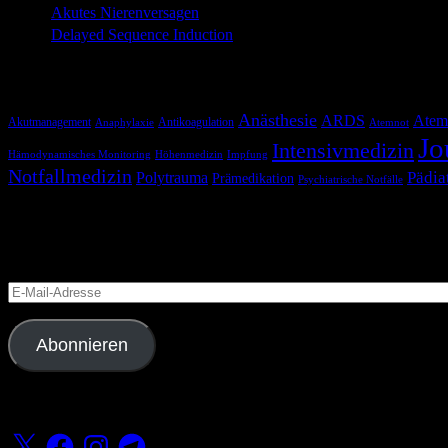
Akutes Nierenversagen
Delayed Sequence Induction
Schlagwörter
Anästhesie
ARDS
Atem
Akutmanagement
Antikoagulation
Anaphylaxie
Atemnot
Jo
Intensivmedizin
Hämodynamisches Monitoring
Höhenmedizin
Impfung
Notfallmedizin
Pädia
Polytrauma
Prämedikation
Psychiatrische Notfälle
Blog via E-Mail abonnieren
Versäume keinen Beitrag
E-
Mail-
Adresse
Abonnieren
Folge uns
X
Facebook
Instagram
Telegram