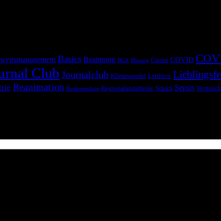
COV
Basics
wegsmanagement
Beatmung
COVID
Corona
BGA
Blutung
urnal Club
Lieblingsfe
Journalclub
Klimawandel
Leitlinie
Reanimation
trie
Sepsis
Regionalanästhesie
Schock
Vermisch
Rechtsmedizin