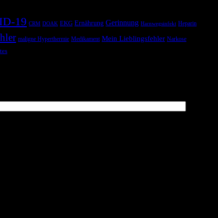
ID-19
Gerinnung
Ernährung
EKG
Heparin
CRM
DOAK
Harnwegsinfekt
hler
Mein Lieblingsfehler
maligne Hyperthermie
Medikament
Narkose
tes