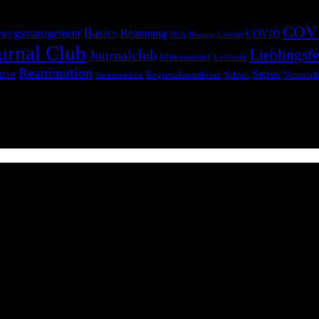
COV
Basics
wegsmanagement
Beatmung
COVID
Corona
BGA
Blutung
urnal Club
Lieblingsfe
Journalclub
Klimawandel
Leitlinie
Reanimation
trie
Sepsis
Regionalanästhesie
Schock
Vermisch
Rechtsmedizin