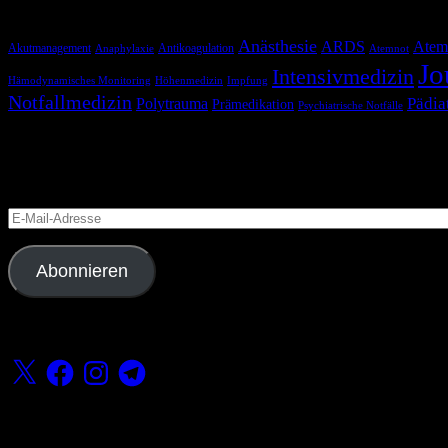
Schlagwörter
Anästhesie
ARDS
Atem
Akutmanagement
Antikoagulation
Anaphylaxie
Atemnot
Jo
Intensivmedizin
Hämodynamisches Monitoring
Höhenmedizin
Impfung
Notfallmedizin
Pädia
Polytrauma
Prämedikation
Psychiatrische Notfälle
Blog via E-Mail abonnieren
Versäume keinen Beitrag
E-
Mail-
Adresse
Abonnieren
Folge uns
X
Facebook
Instagram
Telegram
Fördern