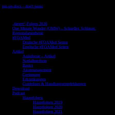
Skip
pin-up-docs – don't panic
to
Perioperative-, Intensiv- und Notfallmedizin
content
„titriert“-Folgen 2026
One Minute Wonder (OMW) – Schneller. Schlauer.
Regionalanästhesie
#FOAMed
Deutsche #FOAMed Seiten
Englische #FOAMed Seiten
Artikel
Anästhesie – Artikel
Notfallmedizin
Basics
Akutmanagement
Gerinnung
Erkrankungen
Guidelines & Handlungsempfehlungen
Download
Podcast
Hauptfolgen
Hauptfolgen 2019
Hauptfolgen 2020
Hauptfolgen 2021