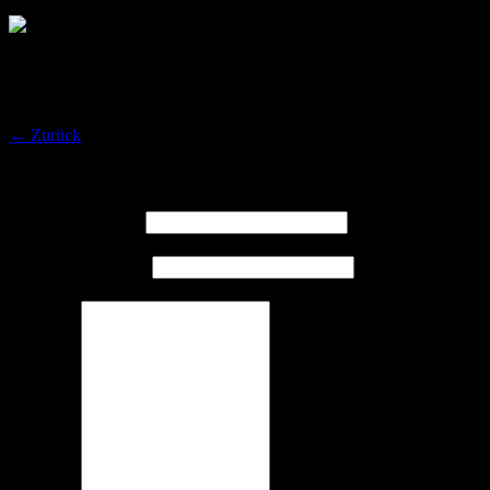
Kontakt
← Zurück
Vielen Dank für deine Antwort. ✨
Name
(erforderlich)
E-Mail
(erforderlich)