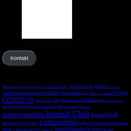
Nachricht
Kontakt
Schlagwörter
Anästhesie
ARDS
Akutmanagement
Antikoagulation
Anaphylaxie
Atemnot
Basics
Atemwegsmanagement
Beatmung
COVID
Corona
BGA
Blutung
COVID-19
Gerinnung
Ernährung
EKG
CRM
DOAK
Harnwegsinfekt
Heparin
Hämodynamisches Monitoring
Höhenmedizin
Impfung
Journal Club
Intensivmedizin
Journalclub
Lieblingsfehler
Klimawandel
Leitlinie
maligne Hyperthermie
Medikament
Notfallmedizin
Polytrauma
Mein Lieblingsfehler
Narkose