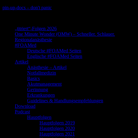
Skip
pin-up-docs – don't panic
to
Perioperative-, Intensiv- und Notfallmedizin
content
„titriert“-Folgen 2026
One Minute Wonder (OMW) – Schneller. Schlauer.
Regionalanästhesie
#FOAMed
Deutsche #FOAMed Seiten
Englische #FOAMed Seiten
Artikel
Anästhesie – Artikel
Notfallmedizin
Basics
Akutmanagement
Gerinnung
Erkrankungen
Guidelines & Handlungsempfehlungen
Download
Podcast
Hauptfolgen
Hauptfolgen 2019
Hauptfolgen 2020
Hauptfolgen 2021