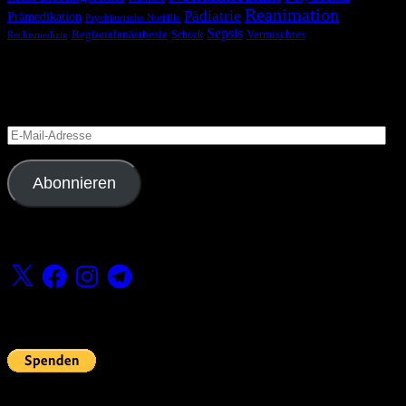
Reanimation
Pädiatrie
Prämedikation
Psychiatrische Notfälle
Sepsis
Regionalanästhesie
Schock
Vermischtes
Rechtsmedizin
Blog via E-Mail abonnieren
Versäume keinen Beitrag
E-
Mail-
Adresse
Abonnieren
Folge uns
X
Facebook
Instagram
Telegram
Fördern
Pin Up’s