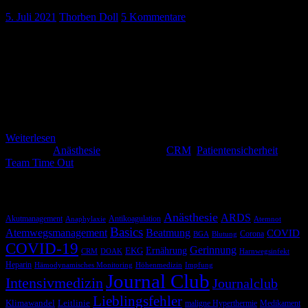
5. Juli 2021
Thorben Doll
5 Kommentare
Jeder kennt es, viele hassen es, meist wird es als nervige
Pflichterfüllung gesehen und wenn man es richtig durchführt, wird
man von den Kollegen oft belächelt – das Team Timeout. Im
Grunde ist allen bewusst, dass es wichtig ist und darauf
angesprochen gibt das auch jeder zu, aber jeder, der schon mal
eine/n Chirurg*in nachts mit den Hufen scharren hören […]
Weiterlesen
Kategorie:
Anästhesie
Schlagwörter:
CRM
,
Patientensicherheit
,
Team Time Out
Schlagwörter
Anästhesie
ARDS
Akutmanagement
Antikoagulation
Anaphylaxie
Atemnot
Basics
Atemwegsmanagement
Beatmung
COVID
Corona
BGA
Blutung
COVID-19
Gerinnung
Ernährung
EKG
CRM
DOAK
Harnwegsinfekt
Heparin
Hämodynamisches Monitoring
Höhenmedizin
Impfung
Journal Club
Intensivmedizin
Journalclub
Lieblingsfehler
Klimawandel
Leitlinie
maligne Hyperthermie
Medikament