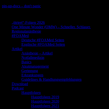
Skip
pin-up-docs – don't panic
to
Perioperative-, Intensiv- und Notfallmedizin
content
„titriert“-Folgen 2026
One Minute Wonder (OMW) – Schneller. Schlauer.
Regionalanästhesie
#FOAMed
Deutsche #FOAMed Seiten
Englische #FOAMed Seiten
Artikel
Anästhesie – Artikel
Notfallmedizin
Basics
Akutmanagement
Gerinnung
Erkrankungen
Guidelines & Handlungsempfehlungen
Download
Podcast
Hauptfolgen
Hauptfolgen 2019
Hauptfolgen 2020
Hauptfolgen 2021