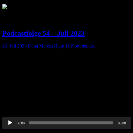
Schlagwort:
CRM
Podcastfolge 54 – Juli 2023
29. Juli 2023
Dana Maresa Haag
11 Kommentare
In diesem Podcast nehmen wir Euch mit in die Tiefen der
postpartalen Blutung und weisen Euch mal so richtig in das 10 for
10 ein … Und natürlich gibt es auch wie immer einen Journal-Club.
Vermischtes: Kounis-Syndrom:
https://flexikon.doccheck.com/de/Kounis-Syndrom
Gerichtsverfahren: https://www.swr.de/swraktuell/baden-
wuerttemberg/ulm/notaerztin-vor-gericht-dillingen-100.html Journal-
Club: Paula: Werner, Marie et al. “Femoral blood gas analysis,
another tool to assess hemorrhage severity following trauma: an
exploratory […]
Audio-
00:00
00:00
Player