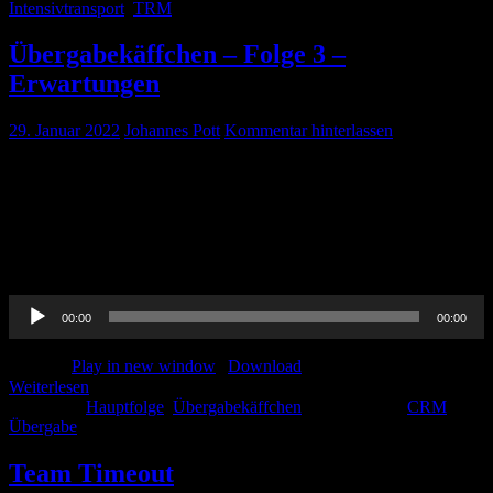
Intensivtransport
,
TRM
Übergabekäffchen – Folge 3 –
Erwartungen
29. Januar 2022
Johannes Pott
Kommentar hinterlassen
Lang, Lang ist es her aber hier ist es wieder… Das
Übergabekäffchen! In dieser Folge beschäftigen wir uns mit
gegenseitigen Erwartungen. Was erwartet Rettungsfachpersonal von
NotärztInnen, was von euch ZNA-Pflegepersonal und umgekehrt.
Hierzu gibt es muntere Diskussionen und spannende Einblicke. Viel
Spaß beim hören! Euer Rettungsteam
Audio-
00:00
00:00
Player
Podcast:
Play in new window
|
Download
Weiterlesen
Kategorie:
Hauptfolge
,
Übergabekäffchen
Schlagwörter:
CRM
,
Übergabe
Team Timeout