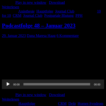
Podcast:
Play in new window
|
Download
Weiterlesen
Kategorie:
Anästhesie
,
Hauptfolge
,
Journal Club
Schlagwörter:
10
for 10
,
CRM
,
Journal Club
,
Postpartale Blutung
,
PPH
Podcastfolge 48 – Januar 2023
29. Januar 2023
Dana Maresa Haag
6 Kommentare
Hallo und herzlich Willkommen auch im neuen Jahr. 2023 und wir
haben immer noch Bock für Euch FOAMed zu machen. Es warten
viele coole Themen, spannende Projekte und natürlich auch viele
Studien, die wir besprechen und für Euch versuchen
zusammenzufassen! In dieser Folge sprechen wir über das große
Thema Delir, über den Intensivtransport und über CRM im OP.
Zudem gibt […]
Audio-
00:00
00:00
Player
Podcast:
Play in new window
|
Download
Weiterlesen
Kategorie:
Hauptfolge
Schlagwörter:
CRM
,
Delir
,
Horner-Syndrom
,