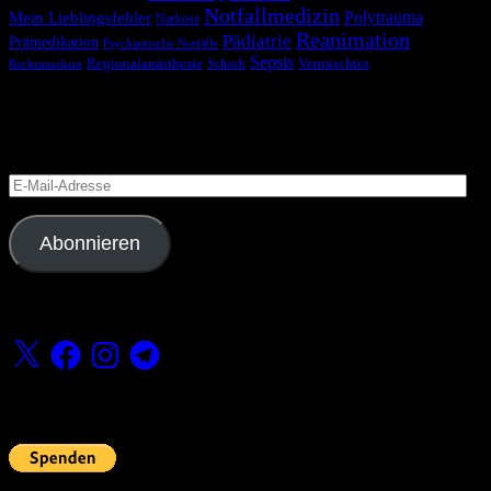
Notfallmedizin
Polytrauma
Mein Lieblingsfehler
Narkose
Reanimation
Pädiatrie
Prämedikation
Psychiatrische Notfälle
Sepsis
Regionalanästhesie
Schock
Vermischtes
Rechtsmedizin
Blog via E-Mail abonnieren
Versäume keinen Beitrag
E-
Mail-
Adresse
Abonnieren
Folge uns
X
Facebook
Instagram
Telegram
Fördern