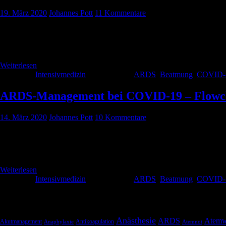
19. März 2020
Johannes Pott
11 Kommentare
Die Sorge wird immer größer, dass „Nicht-Intensivmediziner“ sich um
überhaupt nicht möglich, deshalb haben wir einen Flowchart erstellt,
Weiterlesen
Kategorie:
Intensivmedizin
Schlagwörter:
ARDS
,
Beatmung
,
COVID-
ARDS-Management bei COVID-19 – Flowc
14. März 2020
Johannes Pott
10 Kommentare
Wir haben einen Flowchart für ARDS-Management bei COVID-19 Patiente
Routine fehlt. Daher hier diese kleine Entscheidungshilfe.
Weiterlesen
Kategorie:
Intensivmedizin
Schlagwörter:
ARDS
,
Beatmung
,
COVID-
Schlagwörter
Anästhesie
ARDS
Atemw
Akutmanagement
Antikoagulation
Anaphylaxie
Atemnot