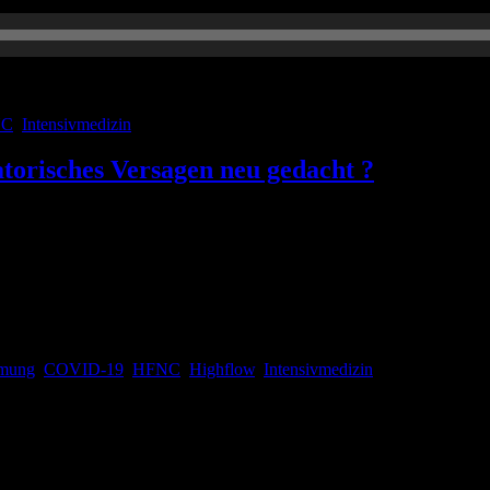
NC
,
Intensivmedizin
torisches Versagen neu gedacht ?
Intensivpatienten nur zwei Optionen: nicht-invasive oder invasive Bea
igh Flow Nasal Cannula (HFNC) als Ersatz für die NIV-Beatmung. Welche
mung
,
COVID-19
,
HFNC
,
Highflow
,
Intensivmedizin