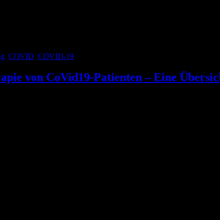
pie des mittelschweren bis schweren ARDS. Seit Beginn der COVID-Pand
 Patienten drehen…?“) ist fester Bestandteil unserer Routine geworde
ng
,
COVID
,
COVID-19
rapie von CoVid19-Patienten – Eine Übersic
ge gehalten. Wir haben altbewährte Therapiekonzepte von der atypis
einander gewöhnen. Neuere Studien zeigen, dass unsere anfängliche
terschiede liegen und bei welchem Krankheitsbild man was anwenden so