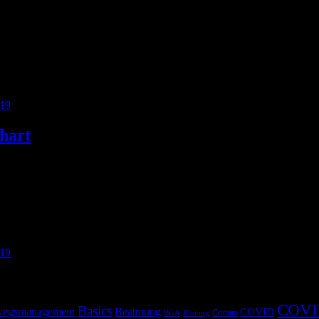
 Beatmungen kümmern müssen. Beatmung ist ein sehr komplexes Thema un
 wie Beatmung bei einem COVID-19-Patienten funktionieren kann und so
19
hart
n erstellt. Es ist gut möglich, dass auch Personal in die Situation
19
COVI
Basics
egsmanagement
Beatmung
COVID
Corona
BGA
Blutung