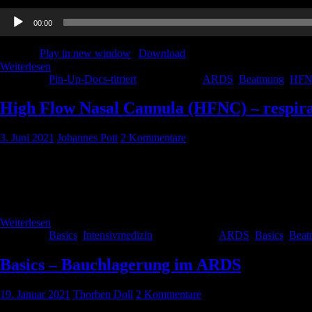
Audio-
00:00
Player
Podcast:
Play in new window
|
Download
Weiterlesen
Kategorie:
Pin-Up-Docs-titriert
Schlagwörter:
ARDS
,
Beatmung
,
HF
High Flow Nasal Cannula (HFNC) – respira
3. Juni 2021
Johannes Pott
2 Kommentare
Schaut man 10 Jahre zurück gab es beim respiratorischen Versagen bei 
stattgefunden, immer öfter trifft man bei Intensivpatienten auf die H
ob es immer […]
Weiterlesen
Kategorie:
Basics
,
Intensivmedizin
Schlagwörter:
ARDS
,
Basics
,
Beat
Basics – Bauchlagerung im ARDS
19. Januar 2021
Thorben Doll
2 Kommentare