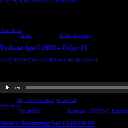
8. Mai 2020
Johannes Pott
9 Kommentare
Beatmung – Was ist eigentlich wichtig? Beatmung… diese ominöse Gesch
denn man ist Anästhesist. Beatmung… diese komische Geschichte, die m
Weiterlesen
Kategorie:
Basics
Schlagwörter:
Basics
,
Beatmung
Podcast April 2020 – Folge 15
30. April 2020
Thorben Doll
Kommentar hinterlassen
Unser neuer Podcast ist da, Journal Club, Rauchgasinhalation, Extub
Audio-
00:00
Player
Podcast:
Play in new window
|
Download
Weiterlesen
Kategorie:
Hauptfolge
Schlagwörter:
Beatmung
,
COVID-19
,
Extubati
Basics Beatmung bei COVID-19