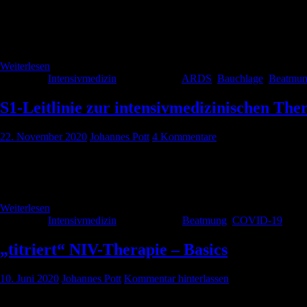
Schon viele Jahre hat die Bauchlage einen festen Platz in der Thera
Lungenversagen geflutet und die Bauchlagerung („Wann müssen wir den
Effekte der Bauchlage Wir werden immer wieder […]
Weiterlesen
Kategorie:
Intensivmedizin
Schlagwörter:
ARDS
,
Bauchlage
,
Beatmu
S1-Leitlinie zur intensivmedizinischen The
22. November 2020
Johannes Pott
4 Kommentare
Anfang 2020 haben wir COVID-19 für eine (reine) Erkrankung der Lun
anstrengendes Jahr 2020 zu Ende. COVID-19 und wir mussten uns an
Weiterlesen
Kategorie:
Intensivmedizin
Schlagwörter:
Beatmung
,
COVID-19
„titriert“ NIV-Therapie – Basics
10. Juni 2020
Johannes Pott
Kommentar hinterlassen
Wir erklären euch noch einmal im Detail wie NIV funktioniert, wo Un