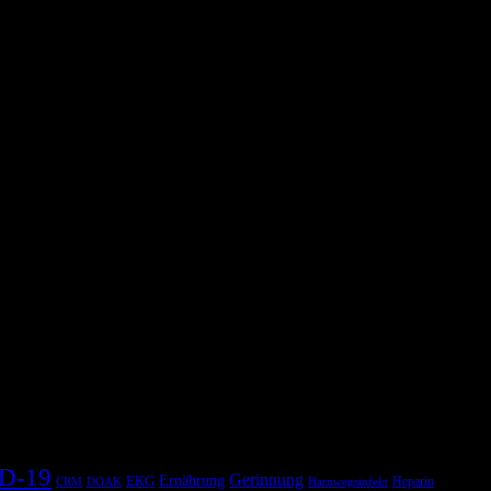
d Beatmung in der Tiefe zu erklären ist in der kürze der Zeit jetzt
llte.
 kommen wird, ARDS-Patienten zu betreuen, denen normalerweise die
D-19
Gerinnung
Ernährung
EKG
Heparin
CRM
DOAK
Harnwegsinfekt