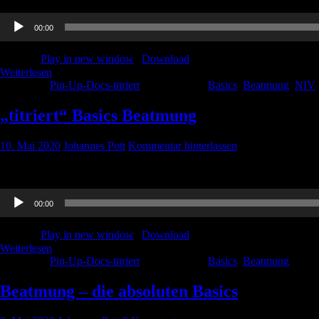
Audio-
00:00
Player
Podcast:
Play in new window
|
Download
Weiterlesen
Kategorie:
Pin-Up-Docs-titriert
Schlagwörter:
Basics
,
Beatmung
,
NIV
„titriert“ Basics Beatmung
10. Mai 2020
Johannes Pott
Kommentar hinterlassen
Wir wollen euch ja nicht nur die ersten Dienste mit beatmeten Patiente
Audio-
00:00
Player
Podcast:
Play in new window
|
Download
Weiterlesen
Kategorie:
Pin-Up-Docs-titriert
Schlagwörter:
Basics
,
Beatmung
Beatmung – die absoluten Basics