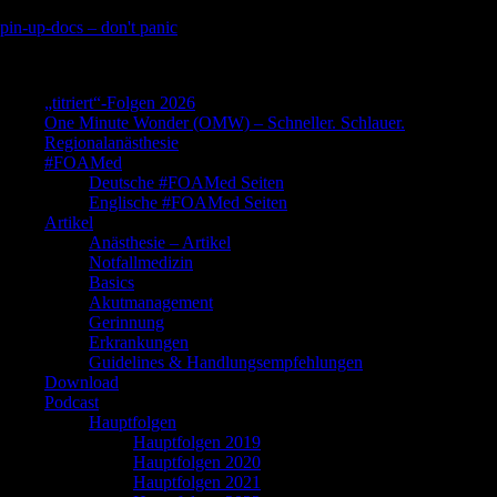
Skip
pin-up-docs – don't panic
to
Perioperative-, Intensiv- und Notfallmedizin
content
„titriert“-Folgen 2026
One Minute Wonder (OMW) – Schneller. Schlauer.
Regionalanästhesie
#FOAMed
Deutsche #FOAMed Seiten
Englische #FOAMed Seiten
Artikel
Anästhesie – Artikel
Notfallmedizin
Basics
Akutmanagement
Gerinnung
Erkrankungen
Guidelines & Handlungsempfehlungen
Download
Podcast
Hauptfolgen
Hauptfolgen 2019
Hauptfolgen 2020
Hauptfolgen 2021