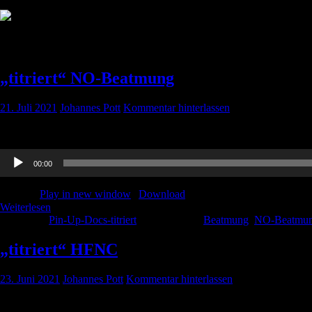
Schlagwort:
Beatmung
„titriert“ NO-Beatmung
21. Juli 2021
Johannes Pott
Kommentar hinterlassen
Hier hört ihr Danas Erläuterung zur NO-Beatmungen, ganz viel Spaß da
Audio-
00:00
Player
Podcast:
Play in new window
|
Download
Weiterlesen
Kategorie:
Pin-Up-Docs-titriert
Schlagwörter:
Beatmung
,
NO-Beatmu
„titriert“ HFNC
23. Juni 2021
Johannes Pott
Kommentar hinterlassen
Hier unser Beitrag zur Highflow Nasa Canula zum Nachhören. Den Beit