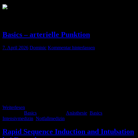
Schlagwort:
Notfallmedizin
Basics – arterielle Punktion
7. April 2026
Dominic
Kommentar hinterlassen
Fallbeispiel Es ist ein grauer Vormittag im Oktober. Nieselregen,
windig, ca. 5°C. Ihr werdet zu einem Non-Trauma-Schockraum
alarmiert. Angekündigt ist ein 60 jähriger Patient mit Atemnot, und
12l O2 über die Maske „leidlich stabil“. Ihr findet euch im
Schockraum ein und bekommt folgende Übergabe: Herr Dunst, 60
Jahre alt, Leitsymptom Dyspnoe bei vorbekannter COPD. Er habe
selbst den Rettungsdienst verständigt. […]
Weiterlesen
Kategorie:
Basics
Schlagwörter:
Anästhesie
,
Basics
,
Intensivmedizin
,
Notfallmedizin
Rapid Sequence Induction and Intubation