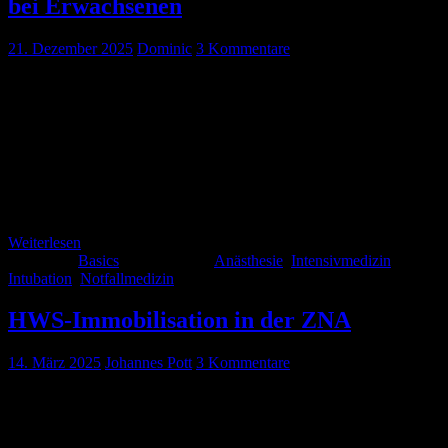
bei Erwachsenen
21. Dezember 2025
Dominic
3 Kommentare
Ihr macht gerade Pause, genießt das sommerliche Wetter, seid an der
frischen Luft. Plötzlich ruft euer Bereichsleiter (BL) auf eurem
DECT an: „komm bitte sofort in die OP-Schleuse, wir bekommen
Herrn Buukje, männlich, 72 Jahre, aus der ZNA als N2-Notfall
(nächster freier Saal der eigenen Fachdisziplin, OP <6h nach
Meldung) der Allgemeinchirurgie. Verdacht auf Ileus, „portal
venous gas sign“. Wir […]
Weiterlesen
Kategorie:
Basics
Schlagwörter:
Anästhesie
,
Intensivmedizin
,
Intubation
,
Notfallmedizin
HWS-Immobilisation in der ZNA
14. März 2025
Johannes Pott
3 Kommentare
Einleitung Rückenmarksverletzungen sind schwerwiegende
Ereignisse, die meist in Folge von Verkehrsunfällen, Sportunfällen