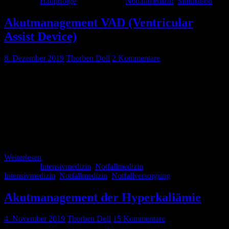
Kategorie:
Hauptfolge
Schlagwörter:
Notfallmedizin
,
Simulation
Akutmanagement VAD (Ventricular
Assist Device)
8. Dezember 2019
Thorben Doll
2 Kommentare
Konstruieren wir mal ein Horrorszenario: Ihr sitzt in eurer
Notaufnahme, auf eurem RTW/NEF oder auf eurer Intensivstation;
halt dort wo ihr regelmäßig euren Dienst verseht und durch eure
Türen kommt ein 70-jähriger, somnolenter Patient gerollt. Das ist
nichts Besonderes? Auch wenn der Patient keinen tastbaren Puls
hat? Immer noch Alltagsgeschäft? Auch wenn Kabel aus seiner
Brust kommen? Für alle die, […]
Weiterlesen
Kategorie:
Intensivmedizin
,
Notfallmedizin
Schlagwörter:
Intensivmedizin
,
Notfallmedizin
,
Notfallversorgung
Akutmanagement der Hyperkaliämie
4. November 2019
Thorben Doll
15 Kommentare