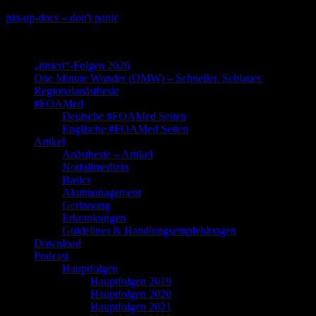
Skip
pin-up-docs – don't panic
to
Perioperative-, Intensiv- und Notfallmedizin
content
„titriert“-Folgen 2026
One Minute Wonder (OMW) – Schneller. Schlauer.
Regionalanästhesie
#FOAMed
Deutsche #FOAMed Seiten
Englische #FOAMed Seiten
Artikel
Anästhesie – Artikel
Notfallmedizin
Basics
Akutmanagement
Gerinnung
Erkrankungen
Guidelines & Handlungsempfehlungen
Download
Podcast
Hauptfolgen
Hauptfolgen 2019
Hauptfolgen 2020
Hauptfolgen 2021