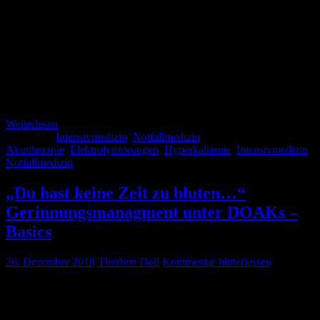
Kennt ihr das? Ihr möchtet einen Patienten aufgrund einer
Hyperkaliämie auf die Intensivstation verkaufen und euer Kollege
sagt nur: „Ja, ja – Gib schon mal den Standard!“ oder andersrum: ihr
sitzt auf der Intensivstation und euer Kollege möchte einen
hyperkaliämen Patienten an euch los werden. Nachdem ihr gerade
eingewilligt habt den Patienten zu übernehmen hört ihr noch: „Den
Standard hat […]
Weiterlesen
Kategorie:
Intensivmedizin
,
Notfallmedizin
Schlagwörter:
Akuttherapie
,
Elektrolytstörungen
,
Hyperkaliämie
,
Intensivmedizin
,
Notfallmedizin
„Du hast keine Zeit zu bluten…“
Gerinnungsmanagment unter DOAKs –
Basics
26. Dezember 2018
Thorben Doll
Kommentar hinterlassen
Die DOAKs sind da. Die Indikationen für den Einsatz der Anti-Xa
Hemmern und von Dabigatran werden (von der Pharmaindustrie)
kontinuierlich ausgebaut – damit leider auch die