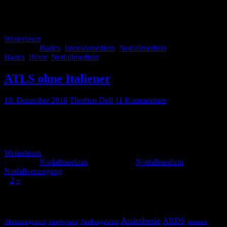
Blutungskomplikationen. Wir versuchen euch die Basics im
Management mit diesen Patienten näher zubringen – so
evidenzbasiert wie es eben geht.
Weiterlesen
Kategorie:
Basics
,
Intensivmedizin
,
Notfallmedizin
Schlagwörter:
Basics
,
INten
,
Notfallmedizin
ATLS ohne Italiener
18. Dezember 2018
Thorben Doll
11 Kommentare
Die neuen ATLS Leitlinien sind da. Die Monaldi Postion zur
Entlastung eines Spannungspneumothorax wird nicht mehr
empfohlen.
Weiterlesen
Kategorie:
Notfallmedizin
Schlagwörter:
Notfallmedizin
,
Notfallversorgung
1
2
»
Schlagwörter
Anästhesie
ARDS
Akutmanagement
Antikoagulation
Anaphylaxie
Atemnot