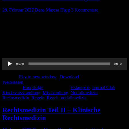
28. Februar 2022
Dana Maresa Haag
3 Kommentare
Auch im Februar gibt es wieder spannende Themen: Wie immer mit
dabei unser Journal Club, außerdem die notfallmedizinisch-
rechtsmedizinischen Aspekte des schwer-verdaulichen Themas
Kindesmisshandlung, weitere Themen sind klinisches und
präklinisches Management der Eklampsie sowie ganz viele Regeln
zum Notfallmanagement. Hört rein!
Audio-
00:00
00:00
Player
Podcast:
Play in new window
|
Download
Weiterlesen
Kategorie:
Hauptfolge
Schlagwörter:
Eklampsie
,
Journal Club
,
Kindesmisshandlung
,
Misshandlung
,
Notfallmedizin
,
Rechtsmedizin
,
Regeln
,
Regeln notfallmedizin
Rechtsmedizin Teil II – Klinische
Rechtsmedizin