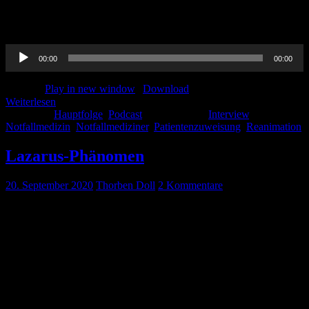
verrät er in unserem Podcast. Außerdem geht es um die Hot Tonics
der Notfallmedizin in 2021 und was da noch so kommt. Viel Spaß
beim hören!
Audio-
00:00
00:00
Player
Podcast:
Play in new window
|
Download
Weiterlesen
Kategorie:
Hauptfolge
,
Podcast
Schlagwörter:
Interview
,
Notfallmedizin
,
Notfallmediziner
,
Patientenzuweisung
,
Reanimation
Lazarus-Phänomen
20. September 2020
Thorben Doll
2 Kommentare
Wisst ihr wer Lazarus war? Allen unter Euch, die nicht so bibelfest
sind, sei gesagt, dass der Lazarus den wir suchen Lazarus
von Bethanien war, über den im Johannes-Evangelium berichtet
wird. Der Bibel nach war Lazarus ein guter Freund von Jesus. In
Abwesenheit von Jesus verstirbt Lazarus und als Jesus wieder
nach Bethanien kommt, ist Lazarus bereits seit 4 Tagen beigesetzt.
Jesus […]