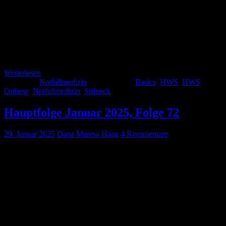
oder Stürzen auftreten. Studien zeigen, dass fast die Hälfte der Fälle
traumatischer Rückenmarksverletzungen die HWS mit einbeziehen.
Zervikale Rückenmarksverletzungen gehen mit einer hohen
Mortalität einher und verursachen hohe sozioökonomische Kosten
[2]. Überlebende haben nicht selten bleibende neurologische
Defizite mit ausgeprägten Einschränkungen im täglichen Leben. [1]
Präklinische “Immobilisation” bei […]
Weiterlesen
Kategorie:
Notfallmedizin
Schlagwörter:
Basics
,
HWS
,
HWS
Orthese
,
Notfallmedizin
,
Stifneck
Hauptfolge Januar 2025, Folge 72
29. Januar 2025
Dana Maresa Haag
4 Kommentare
Auch im neuen Jahr möchten wir Euch wieder ein paar Studien im
Journal Club präsentieren.. Zudem haben wir spannende
Hauptthemen: Dana und Prof. Dr. Reinhard Strametz erklären Euch
die wichtigsten Punkte zum Thema „Second victim“, ein wichtiges
Thema, was uns alle betrifft. Zudem reden Thorben und Paula mit
Bastian Grande über das Debriefing im Rettungsdienst.. Hört rein
und nehmt auch […]