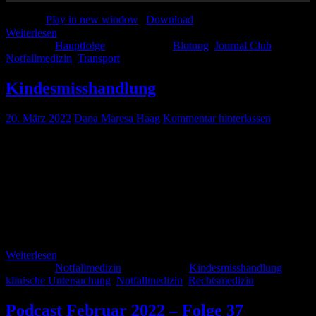
Podcast:
Play in new window
|
Download
Weiterlesen
Kategorie:
Hauptfolge
Schlagwörter:
Blutung
,
Journal Club
,
Notfallmedizin
,
Transport
Kindesmisshandlung
20. März 2022
Dana Maresa Haag
Kommentar hinterlassen
Ein Thema, mit dem man sich lieber nicht beschäftigen würde, bei
dem es aber wichtig ist, sich doch zumindest in Grundzügen
auszukennen und die „Red flags“ erkennen zu können: Die
Kindesmisshandlung und Gewalt gegenüber Kindern. Wir wollen
Euch mit diesem Artikel einen Überblick über die wichtigsten
Aspekte dieses Themas geben und Euch Möglichkeiten aufzeigen,
wie ihr mit einem Verdacht umgehen […]
Weiterlesen
Kategorie:
Notfallmedizin
Schlagwörter:
Kindesmisshandlung
,
klinische Untersuchung
,
Notfallmedizin
,
Rechtsmedizin
Podcast Februar 2022 – Folge 37