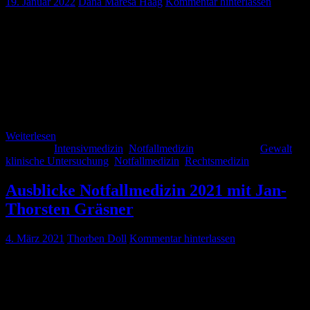
19. Januar 2022
Dana Maresa Haag
Kommentar hinterlassen
Wenn man über Rechtsmedizin spricht, dann denkt man immer an
tote Körper und das Sezieren. Doch das ist bei weitem nicht alles,
was die Rechtsmedizin zu bieten hat. In diesem Artikel möchten wir
für Euch die Aspekte der klinischen Rechtsmedizin beschreiben und
die relevanten Eigenschaften der rechtsmedizinischen Untersuchung
herausstellen. Besonders im Notarztdienst und in der Notaufnahme
ist ein*e Rechtmediziner*in nicht immer […]
Weiterlesen
Kategorie:
Intensivmedizin
,
Notfallmedizin
Schlagwörter:
Gewalt
,
klinische Untersuchung
,
Notfallmedizin
,
Rechtsmedizin
Ausblicke Notfallmedizin 2021 mit Jan-
Thorsten Gräsner
4. März 2021
Thorben Doll
Kommentar hinterlassen
Wir haben mit Professor Gräsner vom Institut für Notfallmedizin des
UKSH über das Deutsche Reanimationsregister gesprochen. Was
sich dahinter verbirgt und warum es sinnvoll ist, dort mitzumachen