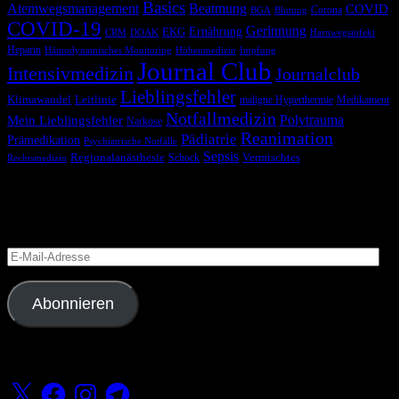
Basics
Atemwegsmanagement
Beatmung
COVID
Corona
BGA
Blutung
COVID-19
Gerinnung
Ernährung
EKG
CRM
DOAK
Harnwegsinfekt
Heparin
Hämodynamisches Monitoring
Höhenmedizin
Impfung
Journal Club
Intensivmedizin
Journalclub
Lieblingsfehler
Klimawandel
Leitlinie
maligne Hyperthermie
Medikament
Notfallmedizin
Polytrauma
Mein Lieblingsfehler
Narkose
Reanimation
Pädiatrie
Prämedikation
Psychiatrische Notfälle
Sepsis
Regionalanästhesie
Schock
Vermischtes
Rechtsmedizin
Blog via E-Mail abonnieren
Versäume keinen Beitrag
E-
Mail-
Adresse
Abonnieren
Folge uns
X
Facebook
Instagram
Telegram