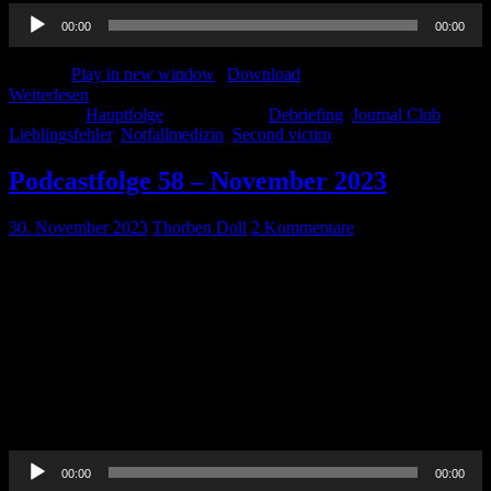
Audio-
00:00
00:00
Player
Podcast:
Play in new window
|
Download
Weiterlesen
Kategorie:
Hauptfolge
Schlagwörter:
Debriefing
,
Journal Club
,
Lieblingsfehler
,
Notfallmedizin
,
Second victim
Podcastfolge 58 – November 2023
30. November 2023
Thorben Doll
2 Kommentare
In diesem Monat erwartet Euch wie immer ein Journal Club, das
Thema Reanimation auf dem Transport und Nachblutungen nach
HNO-Eingriffen. Viel Spaß bei dieser Ladung FOAMed.
Vermischtes Positionspapier BJÄ https://www.forum-junge-
radiologie.de/de-DE/10705/bjae-positionspapier/ Journal Club
Thorben Whitehouse T, Hossain A, Perkins GD, Gordon AC, Bion
J, Young D, McAuley D, Singer M, Lord J, Gates S, Veenith T,
MacCallum NS, Yeung J, Innes […]
Audio-
00:00
00:00
Player