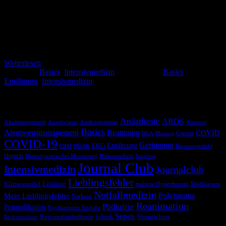
Erinnert ihr euch an Pfleger Manfred? Genau der hypertrophe
Pfleger, der euch die ganze Zeit mit den Ernährung genervt hat. Wir
bilden uns nicht ein, dass ihr nach diesem Artikel mit Manfred über
Ernährung diskutieren könnt. Aber wir wollen versuchen euch
zumindest eine Idee von diesem häufig doch recht stiefmüttlich
behandelten Thema zu vermitteln.
Weiterlesen
Kategorie:
Basics
,
Intensivmedizin
Schlagwörter:
Basics
,
Ernährung
,
Intensivmedizin
Schlagwörter
Anästhesie
ARDS
Akutmanagement
Antikoagulation
Anaphylaxie
Atemnot
Basics
Atemwegsmanagement
Beatmung
COVID
Corona
BGA
Blutung
COVID-19
Gerinnung
Ernährung
EKG
CRM
DOAK
Harnwegsinfekt
Heparin
Hämodynamisches Monitoring
Höhenmedizin
Impfung
Journal Club
Intensivmedizin
Journalclub
Lieblingsfehler
Klimawandel
Leitlinie
maligne Hyperthermie
Medikament
Notfallmedizin
Polytrauma
Mein Lieblingsfehler
Narkose
Reanimation
Pädiatrie
Prämedikation
Psychiatrische Notfälle
Sepsis
Regionalanästhesie
Schock
Vermischtes
Rechtsmedizin