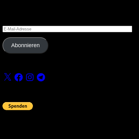
Blog via E-Mail abonnieren
Versäume keinen Beitrag
E-
Mail-
Adresse
Abonnieren
Folge uns
X
Facebook
Instagram
Telegram
Fördern
Pin Up’s