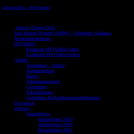
Skip
pin-up-docs – don't panic
to
Perioperative-, Intensiv- und Notfallmedizin
content
„titriert“-Folgen 2026
One Minute Wonder (OMW) – Schneller. Schlauer.
Regionalanästhesie
#FOAMed
Deutsche #FOAMed Seiten
Englische #FOAMed Seiten
Artikel
Anästhesie – Artikel
Notfallmedizin
Basics
Akutmanagement
Gerinnung
Erkrankungen
Guidelines & Handlungsempfehlungen
Download
Podcast
Hauptfolgen
Hauptfolgen 2019
Hauptfolgen 2020
Hauptfolgen 2021