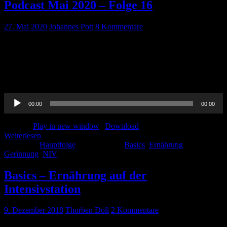
Podcast Mai 2020 – Folge 16
27. Mai 2020
Johannes Pott
8 Kommentare
Unsere neue Folge ist online! Wir haben unseren Journal Club,
Basics NIV, Basics Ernährung auf der ITS und
Gerinnungsanamnese für euch vorbereitet! Ganz viel Spaß beim
hören!
Audio-
00:00
00:00
Player
Podcast:
Play in new window
|
Download
Weiterlesen
Kategorie:
Hauptfolge
Schlagwörter:
Basics
,
Ernährung
,
Gerinnung
,
NIV
Basics – Ernährung auf der
Intensivstation
9. Dezember 2018
Thorben Doll
2 Kommentare