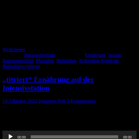
die Evidenz auf diesem Gebiet eher dünn, es gibt kaum große
RCTs, daher haben wir die gängigen Leitlinien zu dem Thema
(Deutsche Gesellschaft für Ernährungsmedizin: DGEM-Leitlinie,
Britisches Leitlinie: NICE-Guideline, European sosiety for intensive
medicine: ESCIM-Guideline, American society for parenteral and
enteral nutrition ASPEN-Guideline) für euch zusammengefasst.
Ernährung auf der Intensivstation […]
Weiterlesen
Kategorie:
Intensivmedizin
Schlagwörter:
Ernährung
,
Insulin
,
Intensivmedizin
,
Phosphat
,
Refeeding
,
Refeeding-Syndrom
,
Refeedingsyndrom
„titriert“ Ernährung auf der
Intensivstation
10. Oktober 2022
Johannes Pott
2 Kommentare
Welches sind die richtigen Ernährungsziele auf der Intensivstation ?
Sollten wir uns überhaupt darum kümmern? Paula bringt Licht ins
Dunkel!
Audio-
00:00
00:00
Player