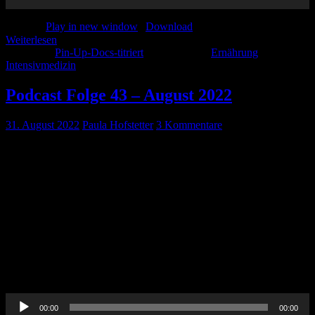
Podcast:
Play in new window
|
Download
Weiterlesen
Kategorie:
Pin-Up-Docs-titriert
Schlagwörter:
Ernährung
,
Intensivmedizin
Podcast Folge 43 – August 2022
31. August 2022
Paula Hofstetter
3 Kommentare
Unsere August Folge mit unserem Journal Club, Anästhesie und
Klimaschutz und Ernährung auf der Intensivstation 2.0. Journalclub
Paula
https://pubs.asahq.org/anesthesiology/article/135/6/976/117564/Carbo
Footprint-of-General-Regional-and-Combined Johannes und
Thorben Zwaans JJM, Raven W, Rosendaal AV, Van Lieshout
EMM, Van Woerden G, Patka P, Haagsma JA, Rood PPM. Non-
sterile gloves and dressing versus sterile gloves, dressings and
drapes for suturing of traumatic wounds in the emergency
department: a […]
Audio-
00:00
00:00
Player