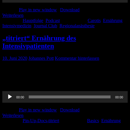
Podcast:
Play in new window
|
Download
Weiterlesen
Kategorie:
Hauptfolge
,
Podcast
Schlagwörter:
Carotis
,
Ernährung
,
Intensivmedizin
,
Journal Club
,
Regionalanästhesie
„titriert“ Ernährung des
Intensivpatienten
10. Juni 2020
Johannes Pott
Kommentar hinterlassen
Weiter geht es mit unserer Basics-Reihe, wie berechnet man die
richtige Kalorienzahl für Intensivpatienten, wann beginnt man mit
Ernährung und wie macht man das überhaupt alles ? Hier wird es
euch erklärt…
Audio-
00:00
00:00
Player
Podcast:
Play in new window
|
Download
Weiterlesen
Kategorie:
Pin-Up-Docs-titriert
Schlagwörter:
Basics
,
Ernährung