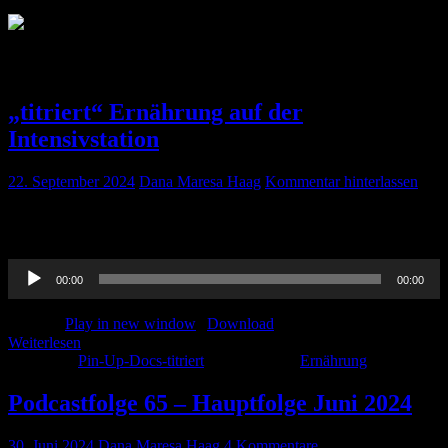
Schlagwort:
Ernährung
„titriert“ Ernährung auf der
Intensivstation
22. September 2024
Dana Maresa Haag
Kommentar hinterlassen
Paula, Jan und Thorben sprechen mit Gunnar Elke und Eileen Hill
über Ernährung auf der Intensivstation. Hört rein und lernt mit =)
Audio-
00:00
00:00
Player
Podcast:
Play in new window
|
Download
Weiterlesen
Kategorie:
Pin-Up-Docs-titriert
Schlagwörter:
Ernährung
Podcastfolge 65 – Hauptfolge Juni 2024
30. Juni 2024
Dana Maresa Haag
4 Kommentare