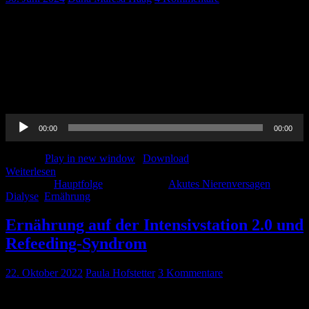
Nun hört ihr treuen Hörer*innen uns schon zum 65 mal zu! Danke!
Diesen Monat sind wir mal wieder auf der Intensivstation unterwegs
und sprechen über das Thema Ernährung und über das akute
Nierenversagen. Und wie eh und je wird auch der Journal Club
nicht fehlen, also hört rein! =) Vermischtes: To pee or not to pee, that
is the question. […]
Audio-
00:00
00:00
Player
Podcast:
Play in new window
|
Download
Weiterlesen
Kategorie:
Hauptfolge
Schlagwörter:
Akutes Nierenversagen
,
Dialyse
,
Ernährung
Ernährung auf der Intensivstation 2.0 und
Refeeding-Syndrom
22. Oktober 2022
Paula Hofstetter
3 Kommentare
Für die Basics siehe Hauptfolge Mai 2020 Disclaimer: Insgesamt ist