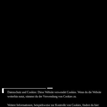
Suche
Datenschutz und Cookies: Diese Website verwendet Cookies. Wenn du die Website
nach:
Erstellt mit
WordPress
und
Leeway
.
weiterhin nutzt, stimmst du der Verwendung von Cookies zu.
Weitere Informationen, beispielsweise zur Kontrolle von Cookies, findest du hier: