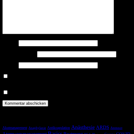
Name
*
E-Mail-Adresse
*
Website
Benachrichtige mich über nachfolgende Kommentare via E-
Mail.
Benachrichtige mich über neue Beiträge via E-Mail.
Schlagwörter
Anästhesie
ARDS
Akutmanagement
Antikoagulation
Anaphylaxie
Atemnot
Basics
Atemwegsmanagement
Beatmung