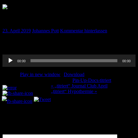
„titriert“ Delir
23. April 2019
Johannes Pott
Kommentar hinterlassen
Was ist eigentlich Delir, wie behandelt man das und vor allem wie
erkennt man das ? Mehr in unserem Podcast.
Audio-
00:00
00:00
Player
Podcast:
Play in new window
|
Download
Kategorie:
Pin-Up-Docs-titriert
Teilen und liken:
Beitragsnavigation
« „titriert“ Journal Club April
„titriert“ Hypothermie »
Schreibe einen Kommentar
Deine E-Mail-Adresse wird nicht veröffentlicht.
Erforderliche
Felder sind mit
*
markiert
Kommentar
*