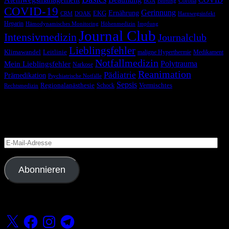
COVID
Corona
BGA
Blutung
COVID-19
Gerinnung
Ernährung
EKG
CRM
DOAK
Harnwegsinfekt
Heparin
Hämodynamisches Monitoring
Höhenmedizin
Impfung
Journal Club
Intensivmedizin
Journalclub
Lieblingsfehler
Klimawandel
Leitlinie
maligne Hyperthermie
Medikament
Notfallmedizin
Polytrauma
Mein Lieblingsfehler
Narkose
Reanimation
Pädiatrie
Prämedikation
Psychiatrische Notfälle
Sepsis
Regionalanästhesie
Schock
Vermischtes
Rechtsmedizin
Blog via E-Mail abonnieren
Versäume keinen Beitrag
E-
Mail-
Adresse
Abonnieren
Folge uns
X
Facebook
Instagram
Telegram