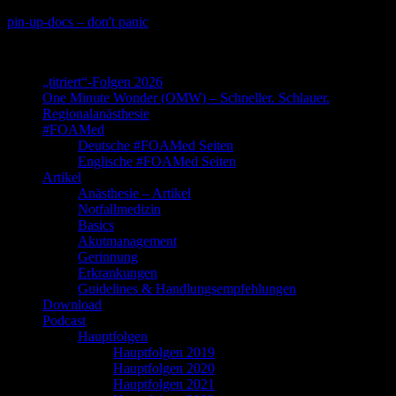
Skip
pin-up-docs – don't panic
to
Perioperative-, Intensiv- und Notfallmedizin
content
„titriert“-Folgen 2026
One Minute Wonder (OMW) – Schneller. Schlauer.
Regionalanästhesie
#FOAMed
Deutsche #FOAMed Seiten
Englische #FOAMed Seiten
Artikel
Anästhesie – Artikel
Notfallmedizin
Basics
Akutmanagement
Gerinnung
Erkrankungen
Guidelines & Handlungsempfehlungen
Download
Podcast
Hauptfolgen
Hauptfolgen 2019
Hauptfolgen 2020
Hauptfolgen 2021