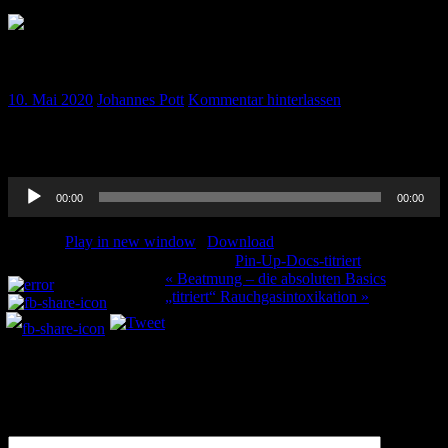
„titriert“ Journal-Club & Vermischtes April 2020
10. Mai 2020
Johannes Pott
Kommentar hinterlassen
Hier die „titriert“-Version unseres Journal Clubs der April-Folge
2020. Viel Spaß beim hören!
Audio-
00:00
00:00
Player
Podcast:
Play in new window
|
Download
Kategorie:
Pin-Up-Docs-titriert
Teilen und liken:
Beitragsnavigation
« Beatmung – die absoluten Basics
„titriert“ Rauchgasintoxikation »
Schreibe einen Kommentar
Deine E-Mail-Adresse wird nicht veröffentlicht.
Erforderliche
Felder sind mit
*
markiert
Kommentar
*