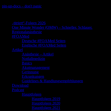
Skip
pin-up-docs – don't panic
to
Perioperative-, Intensiv- und Notfallmedizin
content
„titriert“-Folgen 2026
One Minute Wonder (OMW) – Schneller. Schlauer.
Regionalanästhesie
#FOAMed
Deutsche #FOAMed Seiten
Englische #FOAMed Seiten
Artikel
Anästhesie – Artikel
Notfallmedizin
Basics
Akutmanagement
Gerinnung
Erkrankungen
Guidelines & Handlungsempfehlungen
Download
Podcast
Hauptfolgen
Hauptfolgen 2019
Hauptfolgen 2020
Hauptfolgen 2021