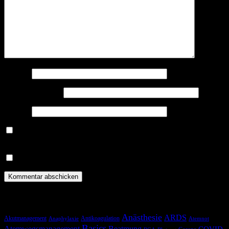
Name
*
E-Mail-Adresse
*
Website
Benachrichtige mich über nachfolgende Kommentare via E-
Mail.
Benachrichtige mich über neue Beiträge via E-Mail.
Schlagwörter
Anästhesie
ARDS
Akutmanagement
Antikoagulation
Anaphylaxie
Atemnot
Basics
Atemwegsmanagement
Beatmung