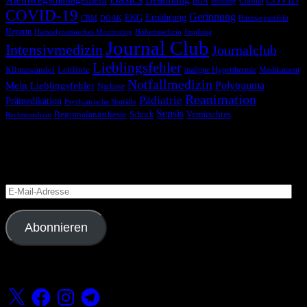
COVID
Corona
BGA
Blutung
COVID-19
Gerinnung
Ernährung
EKG
CRM
DOAK
Harnwegsinfekt
Heparin
Hämodynamisches Monitoring
Höhenmedizin
Impfung
Journal Club
Intensivmedizin
Journalclub
Lieblingsfehler
Klimawandel
Leitlinie
maligne Hyperthermie
Medikament
Notfallmedizin
Polytrauma
Mein Lieblingsfehler
Narkose
Reanimation
Pädiatrie
Prämedikation
Psychiatrische Notfälle
Sepsis
Regionalanästhesie
Schock
Vermischtes
Rechtsmedizin
Blog via E-Mail abonnieren
Versäume keinen Beitrag
E-
Mail-
Adresse
Abonnieren
Folge uns
X
Facebook
Instagram
Telegram