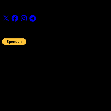
Folge uns
X
Facebook
Instagram
Telegram
Fördern
Pin Up’s