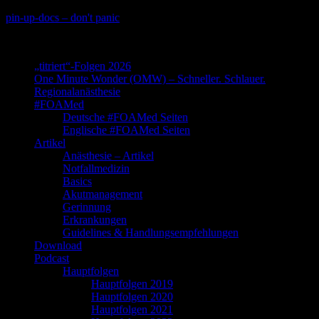
Skip
pin-up-docs – don't panic
to
Perioperative-, Intensiv- und Notfallmedizin
content
„titriert“-Folgen 2026
One Minute Wonder (OMW) – Schneller. Schlauer.
Regionalanästhesie
#FOAMed
Deutsche #FOAMed Seiten
Englische #FOAMed Seiten
Artikel
Anästhesie – Artikel
Notfallmedizin
Basics
Akutmanagement
Gerinnung
Erkrankungen
Guidelines & Handlungsempfehlungen
Download
Podcast
Hauptfolgen
Hauptfolgen 2019
Hauptfolgen 2020
Hauptfolgen 2021