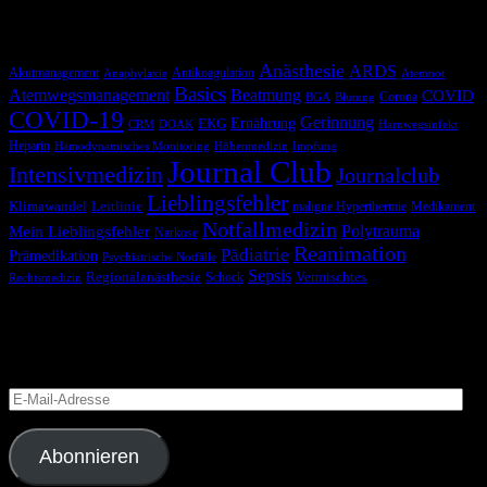
Schlagwörter
Anästhesie
ARDS
Akutmanagement
Antikoagulation
Anaphylaxie
Atemnot
Basics
Atemwegsmanagement
Beatmung
COVID
Corona
BGA
Blutung
COVID-19
Gerinnung
Ernährung
EKG
CRM
DOAK
Harnwegsinfekt
Heparin
Hämodynamisches Monitoring
Höhenmedizin
Impfung
Journal Club
Intensivmedizin
Journalclub
Lieblingsfehler
Klimawandel
Leitlinie
maligne Hyperthermie
Medikament
Notfallmedizin
Polytrauma
Mein Lieblingsfehler
Narkose
Reanimation
Pädiatrie
Prämedikation
Psychiatrische Notfälle
Sepsis
Regionalanästhesie
Schock
Vermischtes
Rechtsmedizin
Blog via E-Mail abonnieren
Versäume keinen Beitrag
E-
Mail-
Adresse
Abonnieren