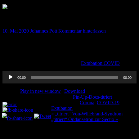
„titriert“ Kochrezept – Extubation CoVid 19
10. Mai 2020
Johannes Pott
Kommentar hinterlassen
Die Extubation bei CoVid19-Patienten ist etwas anders als
normalerweise. Wir haben euch unseren Flowchart auch noch
einmal vertont.
Hier ist der entsprechende Artikel dazu:
Extubation COVID
Audio-
00:00
00:00
Player
Podcast:
Play in new window
|
Download
Kategorie:
Pin-Up-Docs-titriert
Teilen und liken:
Schlagwörter:
Corona
,
COVID-19
,
Extubation
Beitragsnavigation
« „titriert“ Von-Willebrand-Syndrom
„titriert“ Ondansetron zur Sectio »
Schreibe einen Kommentar