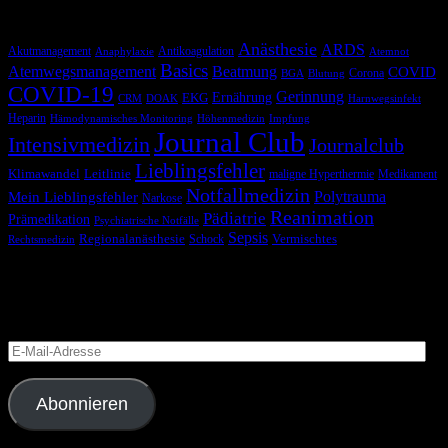
Schlagwörter
Anästhesie
ARDS
Akutmanagement
Antikoagulation
Anaphylaxie
Atemnot
Basics
Atemwegsmanagement
Beatmung
COVID
Corona
BGA
Blutung
COVID-19
Gerinnung
Ernährung
EKG
CRM
DOAK
Harnwegsinfekt
Heparin
Hämodynamisches Monitoring
Höhenmedizin
Impfung
Journal Club
Intensivmedizin
Journalclub
Lieblingsfehler
Klimawandel
Leitlinie
maligne Hyperthermie
Medikament
Notfallmedizin
Polytrauma
Mein Lieblingsfehler
Narkose
Reanimation
Pädiatrie
Prämedikation
Psychiatrische Notfälle
Sepsis
Regionalanästhesie
Schock
Vermischtes
Rechtsmedizin
Blog via E-Mail abonnieren
Versäume keinen Beitrag
E-
Mail-
Adresse
Abonnieren