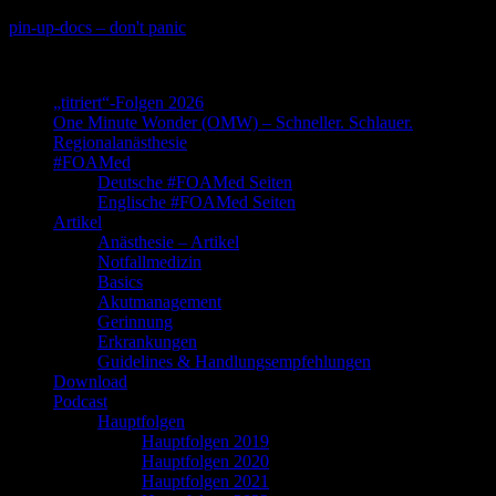
Skip
pin-up-docs – don't panic
to
Perioperative-, Intensiv- und Notfallmedizin
content
„titriert“-Folgen 2026
One Minute Wonder (OMW) – Schneller. Schlauer.
Regionalanästhesie
#FOAMed
Deutsche #FOAMed Seiten
Englische #FOAMed Seiten
Artikel
Anästhesie – Artikel
Notfallmedizin
Basics
Akutmanagement
Gerinnung
Erkrankungen
Guidelines & Handlungsempfehlungen
Download
Podcast
Hauptfolgen
Hauptfolgen 2019
Hauptfolgen 2020
Hauptfolgen 2021