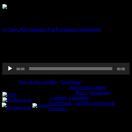
„titriert“ Ernährung des Intensivpatienten
10. Juni 2020
Johannes Pott
Kommentar hinterlassen
Weiter geht es mit unserer Basics-Reihe, wie berechnet man die
richtige Kalorienzahl für Intensivpatienten, wann beginnt man mit
Ernährung und wie macht man das überhaupt alles ? Hier wird es
euch erklärt…
Audio-
00:00
00:00
Player
Podcast:
Play in new window
|
Download
Kategorie:
Pin-Up-Docs-titriert
Teilen und liken:
Schlagwörter:
Basics
,
Ernährung
Beitragsnavigation
« „titriert“ Amiodaron
Sonderfolge – eGENA mit Hendrik
Eismann »
Schreibe einen Kommentar
Deine E-Mail-Adresse wird nicht veröffentlicht.
Erforderliche