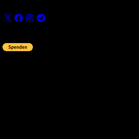
Folge uns
X
Facebook
Instagram
Telegram
Fördern
Pin Up’s