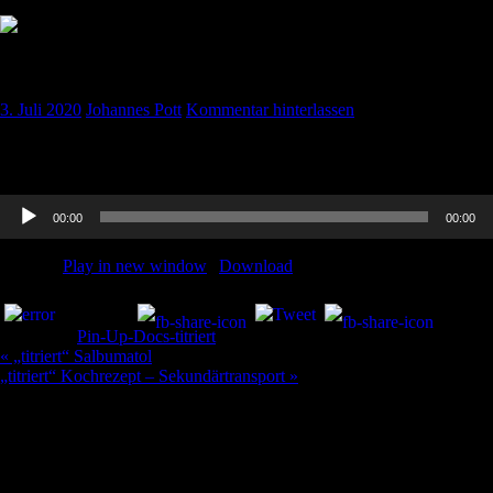
„titriert“ Faktor13-Mangel
3. Juli 2020
Johannes Pott
Kommentar hinterlassen
Ines war auch dabei und hat wieder die Gerinnung aufgearbeitet, alles
zu Faktor 13-Mangel!
Audio-
00:00
00:00
Player
Podcast:
Play in new window
|
Download
Teilen und liken:
Kategorie:
Pin-Up-Docs-titriert
Beitragsnavigation
« „titriert“ Salbumatol
„titriert“ Kochrezept – Sekundärtransport »
Schreibe einen Kommentar
Deine E-Mail-Adresse wird nicht veröffentlicht.
Erforderliche Felder
sind mit
*
markiert