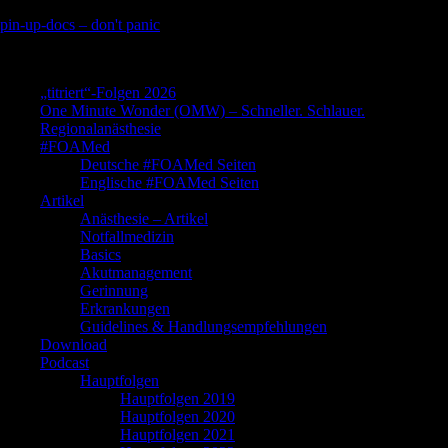
Skip
pin-up-docs – don't panic
to
Perioperative-, Intensiv- und Notfallmedizin
content
„titriert“-Folgen 2026
One Minute Wonder (OMW) – Schneller. Schlauer.
Regionalanästhesie
#FOAMed
Deutsche #FOAMed Seiten
Englische #FOAMed Seiten
Artikel
Anästhesie – Artikel
Notfallmedizin
Basics
Akutmanagement
Gerinnung
Erkrankungen
Guidelines & Handlungsempfehlungen
Download
Podcast
Hauptfolgen
Hauptfolgen 2019
Hauptfolgen 2020
Hauptfolgen 2021