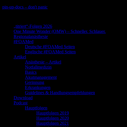
Skip
pin-up-docs – don't panic
to
Perioperative-, Intensiv- und Notfallmedizin
content
„titriert“-Folgen 2026
One Minute Wonder (OMW) – Schneller. Schlauer.
Regionalanästhesie
#FOAMed
Deutsche #FOAMed Seiten
Englische #FOAMed Seiten
Artikel
Anästhesie – Artikel
Notfallmedizin
Basics
Akutmanagement
Gerinnung
Erkrankungen
Guidelines & Handlungsempfehlungen
Download
Podcast
Hauptfolgen
Hauptfolgen 2019
Hauptfolgen 2020
Hauptfolgen 2021