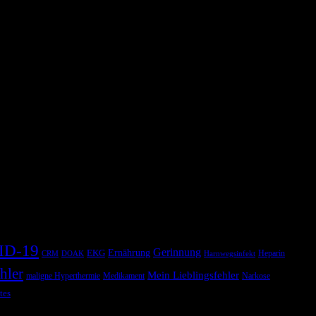
ID-19
Gerinnung
Ernährung
EKG
Heparin
CRM
DOAK
Harnwegsinfekt
hler
Mein Lieblingsfehler
maligne Hyperthermie
Medikament
Narkose
tes