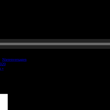
 Nierenversagen wirklich? Hilft vielleicht irgendwas? Thorben erläute
r:
Nierenversagen
2020
n »
sind mit
*
markiert