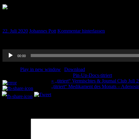
„titriert“ Kontrastmittelinduziertes Nierenversagen
22. Juli 2020
Johannes Pott
Kommentar hinterlassen
Ein wenig Mythbusting…. gibt es das ominöse Kontrastmittelinduzierte
Audio-
00:00
Player
Podcast:
Play in new window
|
Download
Kategorie:
Pin-Up-Docs-titriert
Schlagwörte
Teilen und liken:
Beitragsnavigation
« „titriert“ Vermischtes & Journal Club Juli 
„titriert“ Medikament des Monats – Adenosi
Schreibe einen Kommentar
Deine E-Mail-Adresse wird nicht veröffentlicht.
Erforderliche Felder 