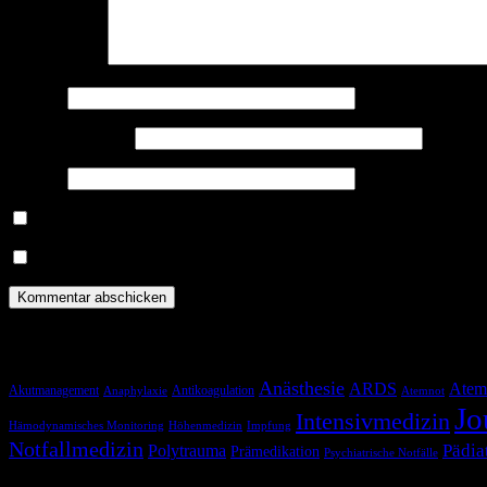
Kommentar
*
Name
*
E-Mail-Adresse
*
Website
Benachrichtige mich über nachfolgende Kommentare via E-Mail.
Benachrichtige mich über neue Beiträge via E-Mail.
Schlagwörter
Anästhesie
ARDS
Atem
Akutmanagement
Antikoagulation
Anaphylaxie
Atemnot
Jo
Intensivmedizin
Hämodynamisches Monitoring
Höhenmedizin
Impfung
Notfallmedizin
Pädia
Polytrauma
Prämedikation
Psychiatrische Notfälle