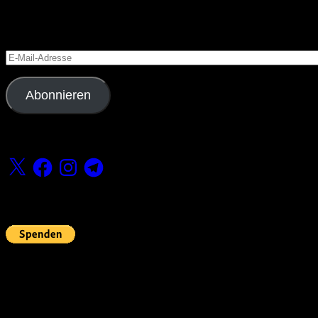
Blog via E-Mail abonnieren
Versäume keinen Beitrag
E-
Mail-
Adresse
Abonnieren
Folge uns
X
Facebook
Instagram
Telegram
Fördern
Pin Up’s