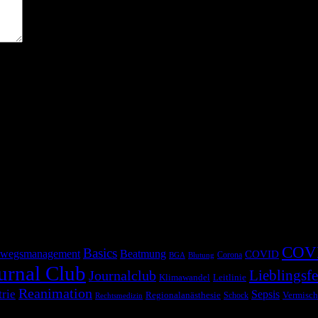
COV
Basics
wegsmanagement
Beatmung
COVID
Corona
BGA
Blutung
urnal Club
Lieblingsfe
Journalclub
Klimawandel
Leitlinie
Reanimation
trie
Sepsis
Regionalanästhesie
Schock
Vermisch
Rechtsmedizin