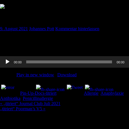
„titriert“ Penicillin-Allergie
9. August 2021
Johannes Pott
Kommentar hinterlassen
Ines erklärt uns alles zur Antibiotika-Allergie, worauf man achten
muss, wann es am ehesten wirklich eine Allergie ist und vieles mehr.
Hört rein!
Audio-
00:00
00:00
Player
Podcast:
Play in new window
|
Download
Teilen und liken:
Kategorie:
Pin-Up-Docs-titriert
Schlagwörter:
Allergie
,
Anaphylaxie
,
Antibiotika
,
Penicillinallergie
Beitragsnavigation
« „titriert“ Journal Club Juli 2021
„titriert“ Poorman’s V5 »
Schreibe einen Kommentar