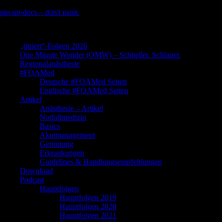
Skip
pin-up-docs – don't panic
to
Perioperative-, Intensiv- und Notfallmedizin
content
„titriert“-Folgen 2026
One Minute Wonder (OMW) – Schneller. Schlauer.
Regionalanästhesie
#FOAMed
Deutsche #FOAMed Seiten
Englische #FOAMed Seiten
Artikel
Anästhesie – Artikel
Notfallmedizin
Basics
Akutmanagement
Gerinnung
Erkrankungen
Guidelines & Handlungsempfehlungen
Download
Podcast
Hauptfolgen
Hauptfolgen 2019
Hauptfolgen 2020
Hauptfolgen 2021