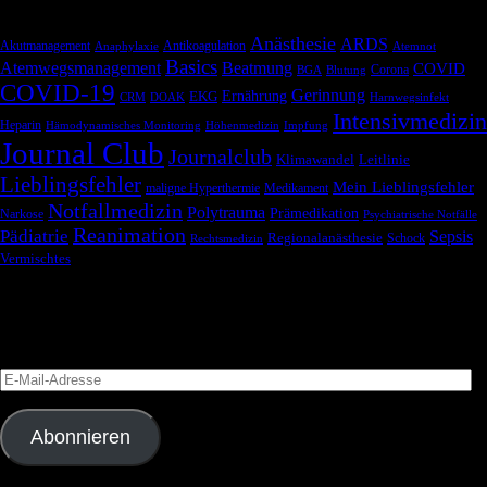
Anästhesie
ARDS
Akutmanagement
Antikoagulation
Anaphylaxie
Atemnot
Basics
Atemwegsmanagement
Beatmung
COVID
Corona
BGA
Blutung
COVID-19
Gerinnung
Ernährung
EKG
CRM
DOAK
Harnwegsinfekt
Intensivmedizin
Heparin
Hämodynamisches Monitoring
Höhenmedizin
Impfung
Journal Club
Journalclub
Klimawandel
Leitlinie
Lieblingsfehler
Mein Lieblingsfehler
maligne Hyperthermie
Medikament
Notfallmedizin
Polytrauma
Prämedikation
Narkose
Psychiatrische Notfälle
Reanimation
Pädiatrie
Sepsis
Regionalanästhesie
Schock
Rechtsmedizin
Vermischtes
Blog via E-Mail abonnieren
Versäume keinen Beitrag
E-
Mail-
Adresse
Abonnieren