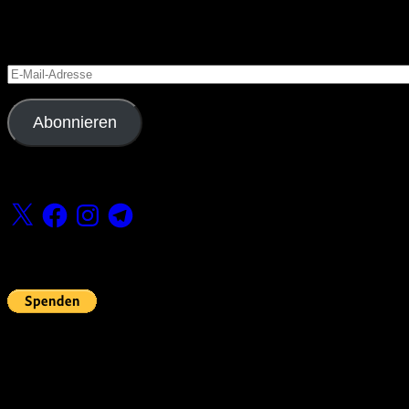
Blog via E-Mail abonnieren
Versäume keinen Beitrag
E-
Mail-
Adresse
Abonnieren
Folge uns
X
Facebook
Instagram
Telegram
Fördern
Pin Up’s