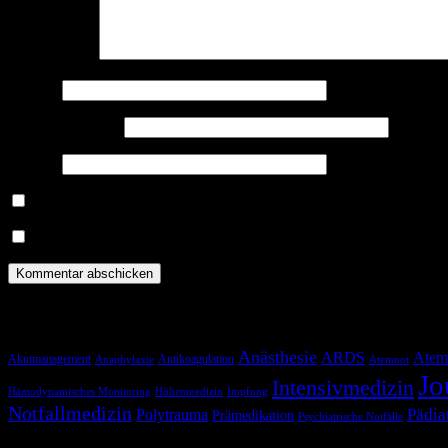
Kommentar
*
Name
*
E-Mail-Adresse
*
Website
Benachrichtige mich über nachfolgende Kommentare via E-Mail.
Benachrichtige mich über neue Beiträge via E-Mail.
Schlagwörter
Anästhesie
ARDS
Atem
Akutmanagement
Antikoagulation
Anaphylaxie
Atemnot
Jo
Intensivmedizin
Hämodynamisches Monitoring
Höhenmedizin
Impfung
Notfallmedizin
Pädia
Polytrauma
Prämedikation
Psychiatrische Notfälle