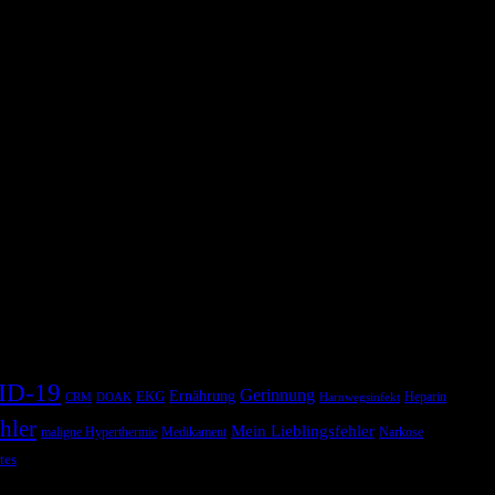
ID-19
Gerinnung
Ernährung
EKG
Heparin
CRM
DOAK
Harnwegsinfekt
hler
Mein Lieblingsfehler
maligne Hyperthermie
Medikament
Narkose
tes