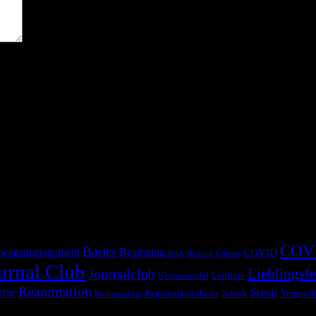
COV
Basics
wegsmanagement
Beatmung
COVID
Corona
BGA
Blutung
urnal Club
Lieblingsfe
Journalclub
Klimawandel
Leitlinie
Reanimation
trie
Sepsis
Regionalanästhesie
Schock
Vermisch
Rechtsmedizin