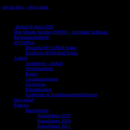
Skip
pin-up-docs – don't panic
to
Perioperative-, Intensiv- und Notfallmedizin
content
„titriert“-Folgen 2026
One Minute Wonder (OMW) – Schneller. Schlauer.
Regionalanästhesie
#FOAMed
Deutsche #FOAMed Seiten
Englische #FOAMed Seiten
Artikel
Anästhesie – Artikel
Notfallmedizin
Basics
Akutmanagement
Gerinnung
Erkrankungen
Guidelines & Handlungsempfehlungen
Download
Podcast
Hauptfolgen
Hauptfolgen 2019
Hauptfolgen 2020
Hauptfolgen 2021