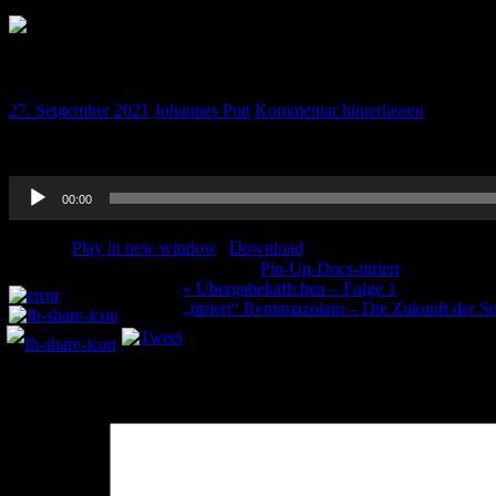
„titriert“ Journal Club August 2021
27. September 2021
Johannes Pott
Kommentar hinterlassen
Wieder einmal die bewährte „titriert“-Version unseres Journal Club
Audio-
00:00
Player
Podcast:
Play in new window
|
Download
Kategorie:
Pin-Up-Docs-titriert
Schlagwörte
Teilen und liken:
Beitragsnavigation
« Übergabekäffchen – Folge 1
„titriert“ Remimazolam – Die Zukunft der Se
Schreibe einen Kommentar
Deine E-Mail-Adresse wird nicht veröffentlicht.
Erforderliche Felder 