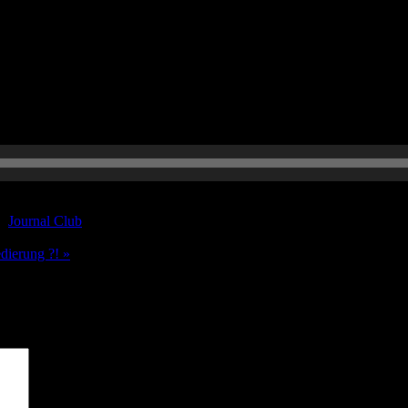
s und der Kommentare aus August 2021. Viel Spaß beim hören!
r:
Journal Club
dierung ?! »
sind mit
*
markiert