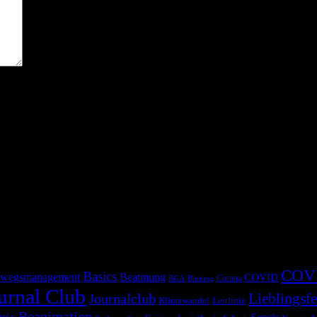
COV
Basics
wegsmanagement
Beatmung
COVID
Corona
BGA
Blutung
urnal Club
Lieblingsfe
Journalclub
Klimawandel
Leitlinie
Reanimation