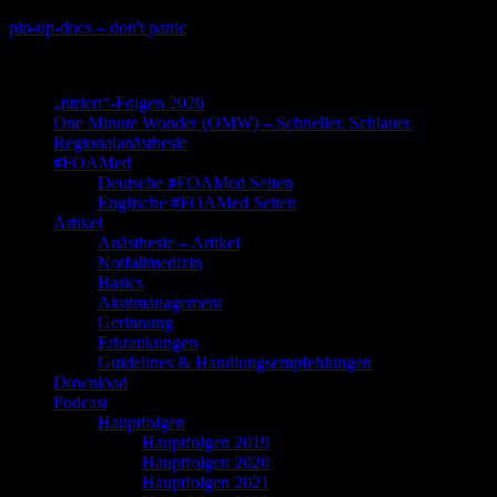
Skip
pin-up-docs – don't panic
to
Perioperative-, Intensiv- und Notfallmedizin
content
„titriert“-Folgen 2026
One Minute Wonder (OMW) – Schneller. Schlauer.
Regionalanästhesie
#FOAMed
Deutsche #FOAMed Seiten
Englische #FOAMed Seiten
Artikel
Anästhesie – Artikel
Notfallmedizin
Basics
Akutmanagement
Gerinnung
Erkrankungen
Guidelines & Handlungsempfehlungen
Download
Podcast
Hauptfolgen
Hauptfolgen 2019
Hauptfolgen 2020
Hauptfolgen 2021