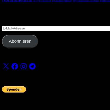
Pädia
Polytrauma
Prämedikation
Psychiatrische Notfälle
Blog via E-Mail abonnieren
Versäume keinen Beitrag
E-
Mail-
Adresse
Abonnieren
Folge uns
X
Facebook
Instagram
Telegram
Fördern
Pin Up’s