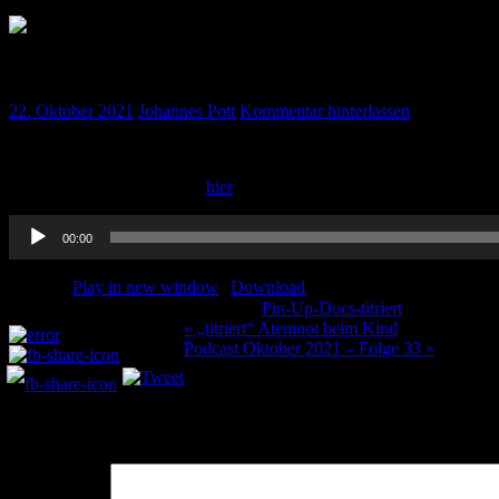
„titriert“ Kindlicher Hüftschmerz
22. Oktober 2021
Johannes Pott
Kommentar hinterlassen
Ines erklärt euch alles zum kindlichen Hüftschmerz.
Zum nachlesen gibt es alles
hier
:
Audio-
00:00
Player
Podcast:
Play in new window
|
Download
Kategorie:
Pin-Up-Docs-titriert
Schlagwörte
Teilen und liken:
Beitragsnavigation
« „titriert“ Atemnot beim Kind
Podcast Oktober 2021 – Folge 33 »
Schreibe einen Kommentar
Deine E-Mail-Adresse wird nicht veröffentlicht.
Erforderliche Felder 