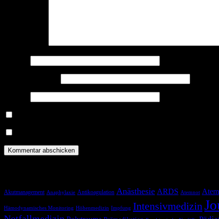
Kommentar
*
Name
*
E-Mail-Adresse
*
Website
Benachrichtige mich über nachfolgende Kommentare via E-Mail.
Benachrichtige mich über neue Beiträge via E-Mail.
Schlagwörter
Anästhesie
ARDS
Atem
Akutmanagement
Antikoagulation
Anaphylaxie
Atemnot
Jo
Intensivmedizin
Hämodynamisches Monitoring
Höhenmedizin
Impfung
Notfallmedizin