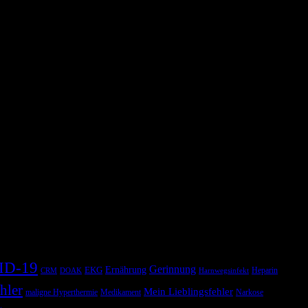
ID-19
Gerinnung
Ernährung
EKG
Heparin
CRM
DOAK
Harnwegsinfekt
hler
Mein Lieblingsfehler
maligne Hyperthermie
Medikament
Narkose