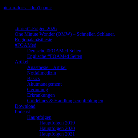
Skip
pin-up-docs – don't panic
to
Perioperative-, Intensiv- und Notfallmedizin
content
„titriert“-Folgen 2026
One Minute Wonder (OMW) – Schneller. Schlauer.
Regionalanästhesie
#FOAMed
Deutsche #FOAMed Seiten
Englische #FOAMed Seiten
Artikel
Anästhesie – Artikel
Notfallmedizin
Basics
Akutmanagement
Gerinnung
Erkrankungen
Guidelines & Handlungsempfehlungen
Download
Podcast
Hauptfolgen
Hauptfolgen 2019
Hauptfolgen 2020
Hauptfolgen 2021