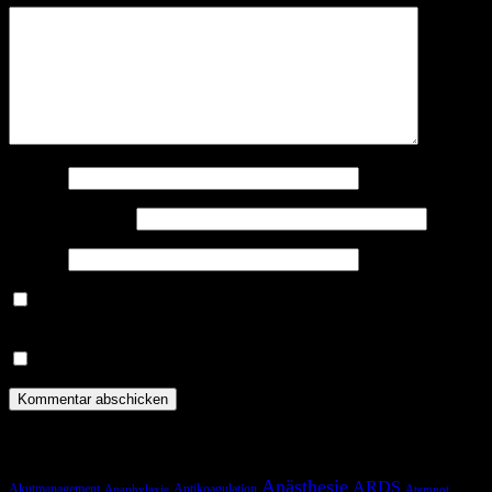
Name
*
E-Mail-Adresse
*
Website
Benachrichtige mich über nachfolgende Kommentare via E-
Mail.
Benachrichtige mich über neue Beiträge via E-Mail.
Schlagwörter
Anästhesie
ARDS
Akutmanagement
Antikoagulation
Anaphylaxie
Atemnot