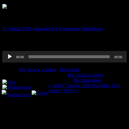
„titriert“ Rechtsmedizin – Teil 2
31. Januar 2022
Johannes Pott
Kommentar hinterlassen
Ihr habt so lange gewartet, hier ist Teil 1 von Danas Ausflug in die
Rechtsmedizin!
Audio-
00:00
00:00
Player
Podcast:
Play in new window
|
Download
Kategorie:
Pin-Up-Docs-titriert
Teilen und liken:
Schlagwörter:
Rechtsmedizin
Beitragsnavigation
« „titriert“ Journal Club Dezember 2021
„titriert“ PSNV »
Schreibe einen Kommentar
Deine E-Mail-Adresse wird nicht veröffentlicht.
Erforderliche
Felder sind mit
*
markiert
Kommentar
*