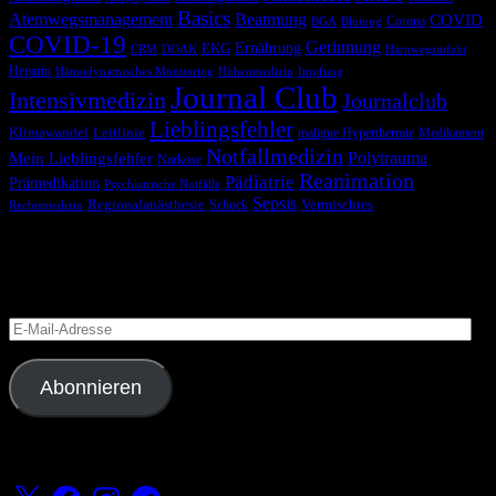
Basics
Atemwegsmanagement
Beatmung
COVID
Corona
BGA
Blutung
COVID-19
Gerinnung
Ernährung
EKG
CRM
DOAK
Harnwegsinfekt
Heparin
Hämodynamisches Monitoring
Höhenmedizin
Impfung
Journal Club
Intensivmedizin
Journalclub
Lieblingsfehler
Klimawandel
Leitlinie
maligne Hyperthermie
Medikament
Notfallmedizin
Polytrauma
Mein Lieblingsfehler
Narkose
Reanimation
Pädiatrie
Prämedikation
Psychiatrische Notfälle
Sepsis
Regionalanästhesie
Schock
Vermischtes
Rechtsmedizin
Blog via E-Mail abonnieren
Versäume keinen Beitrag
E-
Mail-
Adresse
Abonnieren
Folge uns
X
Facebook
Instagram
Telegram