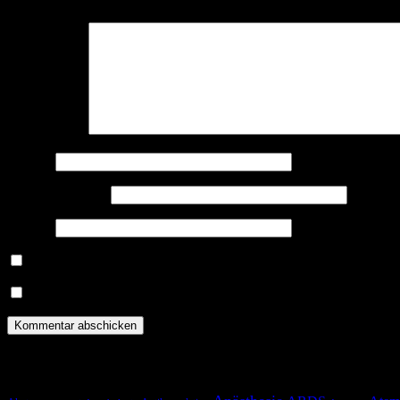
Kommentar
*
Name
*
E-Mail-Adresse
*
Website
Benachrichtige mich über nachfolgende Kommentare via E-Mail.
Benachrichtige mich über neue Beiträge via E-Mail.
Schlagwörter