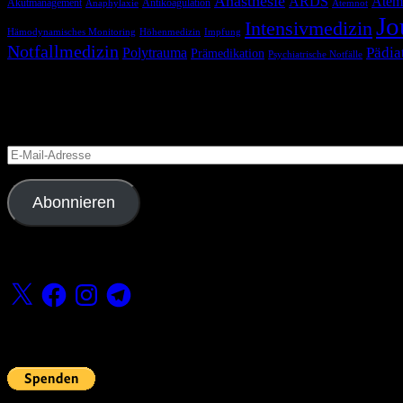
Anästhesie
ARDS
Atem
Akutmanagement
Antikoagulation
Anaphylaxie
Atemnot
Jo
Intensivmedizin
Hämodynamisches Monitoring
Höhenmedizin
Impfung
Notfallmedizin
Pädia
Polytrauma
Prämedikation
Psychiatrische Notfälle
Blog via E-Mail abonnieren
Versäume keinen Beitrag
E-
Mail-
Adresse
Abonnieren
Folge uns
X
Facebook
Instagram
Telegram
Fördern