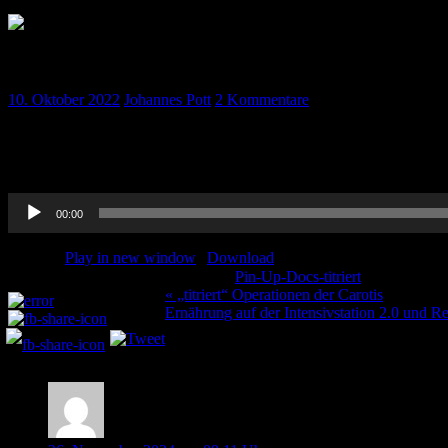
„titriert“ Ernährung auf der Intensivstation
10. Oktober 2022
Johannes Pott
2 Kommentare
Welches sind die richtigen Ernährungsziele auf der Intensivstation 
Paula bringt Licht ins Dunkel!
Audio-
00:00
Player
Podcast:
Play in new window
|
Download
Kategorie:
Pin-Up-Docs-titriert
Schlagwörte
Teilen und liken:
Beitragsnavigation
« „titriert“ Operationen der Carotis
Ernährung auf der Intensivstation 2.0 und 
2 Kommentare
Johanna Kiechle