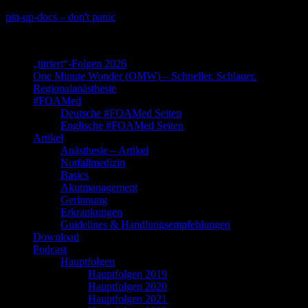
Skip
pin-up-docs – don't panic
to
Perioperative-, Intensiv- und Notfallmedizin
content
„titriert“-Folgen 2026
One Minute Wonder (OMW) – Schneller. Schlauer.
Regionalanästhesie
#FOAMed
Deutsche #FOAMed Seiten
Englische #FOAMed Seiten
Artikel
Anästhesie – Artikel
Notfallmedizin
Basics
Akutmanagement
Gerinnung
Erkrankungen
Guidelines & Handlungsempfehlungen
Download
Podcast
Hauptfolgen
Hauptfolgen 2019
Hauptfolgen 2020
Hauptfolgen 2021