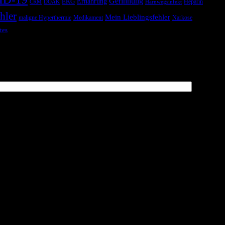
Gerinnung
Ernährung
EKG
Heparin
CRM
DOAK
Harnwegsinfekt
hler
Mein Lieblingsfehler
maligne Hyperthermie
Medikament
Narkose
tes