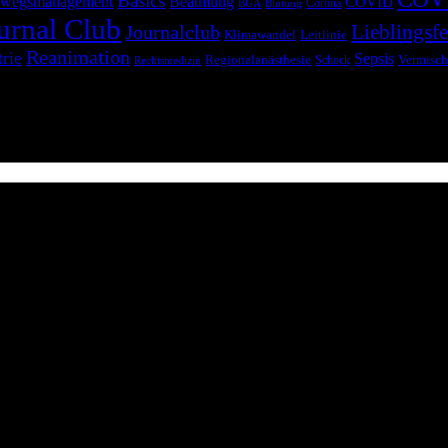
Basics
wegsmanagement
Beatmung
COVID
Corona
BGA
Blutung
urnal Club
Lieblingsfe
Journalclub
Klimawandel
Leitlinie
Reanimation
trie
Sepsis
Regionalanästhesie
Schock
Vermisch
Rechtsmedizin