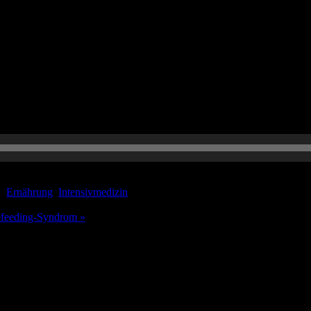
? Sollten wir uns überhaupt darum kümmern?
r:
Ernährung
,
Intensivmedizin
Refeeding-Syndrom »