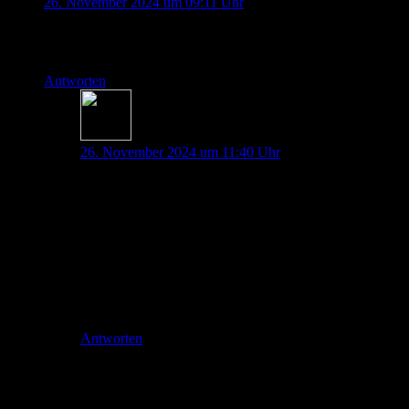
26. November 2024 um 09:11 Uhr
bitte den nächsten postcast ohne gendern…. ich kann dem inhalt
geschlechter gilt
Antworten
Thorben Doll
26. November 2024 um 11:40 Uhr
Hallo Johanna,
vielen Dank für deinen Kommentar. Die von dir erwähnte F
Hör ruhig die neueren Folgen und urteile selbst ob dies für
Wir hoffen auf dein Verständnis
Thorben
Antworten
Schreibe einen Kommentar
Deine E-Mail-Adresse wird nicht veröffentlicht.
Erforderliche Felder 