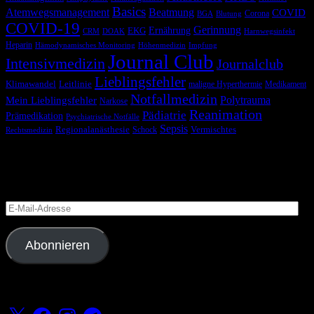
Basics
Atemwegsmanagement
Beatmung
COVID
Corona
BGA
Blutung
COVID-19
Gerinnung
Ernährung
EKG
CRM
DOAK
Harnwegsinfekt
Heparin
Hämodynamisches Monitoring
Höhenmedizin
Impfung
Journal Club
Intensivmedizin
Journalclub
Lieblingsfehler
Klimawandel
Leitlinie
maligne Hyperthermie
Medikament
Notfallmedizin
Polytrauma
Mein Lieblingsfehler
Narkose
Reanimation
Pädiatrie
Prämedikation
Psychiatrische Notfälle
Sepsis
Regionalanästhesie
Schock
Vermischtes
Rechtsmedizin
Blog via E-Mail abonnieren
Versäume keinen Beitrag
E-
Mail-
Adresse
Abonnieren
Folge uns
X
Facebook
Instagram
Telegram