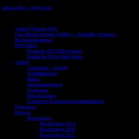
Skip
pin-up-docs – don't panic
to
Perioperative-, Intensiv- und Notfallmedizin
content
„titriert“-Folgen 2026
One Minute Wonder (OMW) – Schneller. Schlauer.
Regionalanästhesie
#FOAMed
Deutsche #FOAMed Seiten
Englische #FOAMed Seiten
Artikel
Anästhesie – Artikel
Notfallmedizin
Basics
Akutmanagement
Gerinnung
Erkrankungen
Guidelines & Handlungsempfehlungen
Download
Podcast
Hauptfolgen
Hauptfolgen 2019
Hauptfolgen 2020
Hauptfolgen 2021