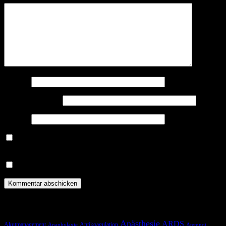
Name
*
E-Mail-Adresse
*
Website
Benachrichtige mich über nachfolgende Kommentare via E-
Mail.
Benachrichtige mich über neue Beiträge via E-Mail.
Schlagwörter
Anästhesie
ARDS
Akutmanagement
Antikoagulation
Anaphylaxie
Atemnot