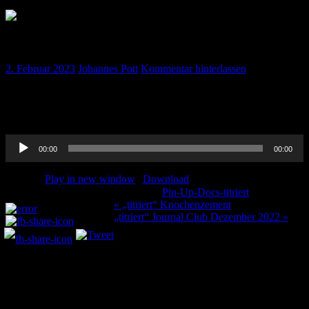
„titriert“ Klimabedingte Erkrankungen
2. Februar 2023
Johannes Pott
Kommentar hinterlassen
Die Klimaerwärmung ist nicht nur für unseren Planeten schlecht,
sondern auch für die Menschen. Wie Erkrankungen sich verändern,
welche neu auftreten etc. dazu hört ihr alles hier!
Audio-
00:00
00:00
Player
Podcast:
Play in new window
|
Download
Kategorie:
Pin-Up-Docs-titriert
Teilen und liken:
Beitragsnavigation
« „titriert“ Knochenzement
„titriert“ Journal Club Dezember 2022 »
Schreibe einen Kommentar
Deine E-Mail-Adresse wird nicht veröffentlicht.
Erforderliche
Felder sind mit
*
markiert
Kommentar
*