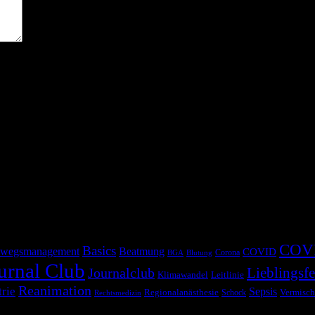
COV
Basics
wegsmanagement
Beatmung
COVID
Corona
BGA
Blutung
urnal Club
Lieblingsfe
Journalclub
Klimawandel
Leitlinie
Reanimation
trie
Sepsis
Regionalanästhesie
Schock
Vermisch
Rechtsmedizin