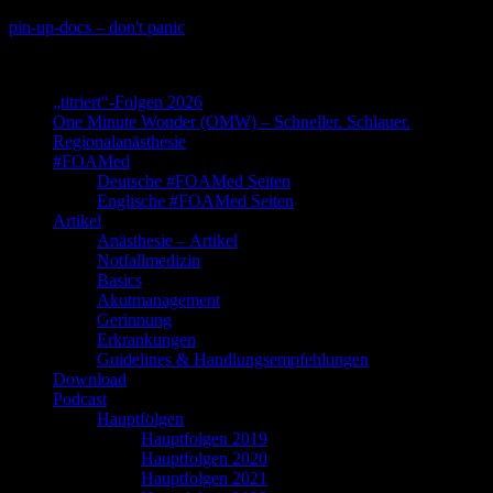
Skip
pin-up-docs – don't panic
to
Perioperative-, Intensiv- und Notfallmedizin
content
„titriert“-Folgen 2026
One Minute Wonder (OMW) – Schneller. Schlauer.
Regionalanästhesie
#FOAMed
Deutsche #FOAMed Seiten
Englische #FOAMed Seiten
Artikel
Anästhesie – Artikel
Notfallmedizin
Basics
Akutmanagement
Gerinnung
Erkrankungen
Guidelines & Handlungsempfehlungen
Download
Podcast
Hauptfolgen
Hauptfolgen 2019
Hauptfolgen 2020
Hauptfolgen 2021