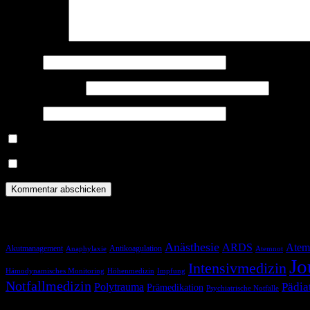
Kommentar
*
Name
*
E-Mail-Adresse
*
Website
Benachrichtige mich über nachfolgende Kommentare via E-Mail.
Benachrichtige mich über neue Beiträge via E-Mail.
Schlagwörter
Anästhesie
ARDS
Atem
Akutmanagement
Antikoagulation
Anaphylaxie
Atemnot
Jo
Intensivmedizin
Hämodynamisches Monitoring
Höhenmedizin
Impfung
Notfallmedizin
Pädia
Polytrauma
Prämedikation
Psychiatrische Notfälle