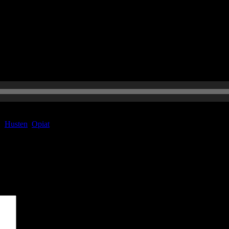
at spritzt ? Die Pin-Up-Docs decken auf…
r:
Husten
,
Opiat
sind mit
*
markiert