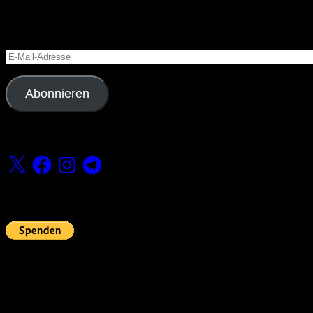
Blog via E-Mail abonnieren
Versäume keinen Beitrag
E-
Mail-
Adresse
Abonnieren
Folge uns
X
Facebook
Instagram
Telegram
Fördern
Pin Up’s