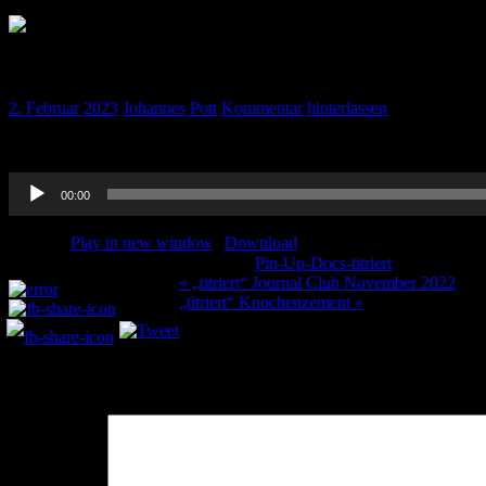
„titriert“ Opiatinduzierter Husten
2. Februar 2023
Johannes Pott
Kommentar hinterlassen
Warum Husten Menschen eigentlich wenn man Ihnen schnell viel Opi
Audio-
00:00
Player
Podcast:
Play in new window
|
Download
Kategorie:
Pin-Up-Docs-titriert
Schlagwörte
Teilen und liken:
Beitragsnavigation
« „titriert“ Journal Club November 2022
„titriert“ Knochenzement »
Schreibe einen Kommentar
Deine E-Mail-Adresse wird nicht veröffentlicht.
Erforderliche Felder 