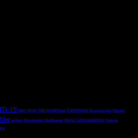
ID-19
Gerinnung
Ernährung
EKG
Heparin
CRM
DOAK
Harnwegsinfekt
hler
Mein Lieblingsfehler
maligne Hyperthermie
Medikament
Narkose
tes