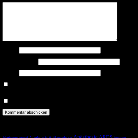
Name
*
E-Mail-Adresse
*
Website
Benachrichtige mich über nachfolgende Kommentare via E-
Mail.
Benachrichtige mich über neue Beiträge via E-Mail.
Schlagwörter
Anästhesie
ARDS
Akutmanagement
Antikoagulation
Anaphylaxie
Atemnot