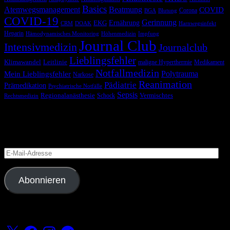
Basics
Atemwegsmanagement
Beatmung
COVID
Corona
BGA
Blutung
COVID-19
Gerinnung
Ernährung
EKG
CRM
DOAK
Harnwegsinfekt
Heparin
Hämodynamisches Monitoring
Höhenmedizin
Impfung
Journal Club
Intensivmedizin
Journalclub
Lieblingsfehler
Klimawandel
Leitlinie
maligne Hyperthermie
Medikament
Notfallmedizin
Polytrauma
Mein Lieblingsfehler
Narkose
Reanimation
Pädiatrie
Prämedikation
Psychiatrische Notfälle
Sepsis
Regionalanästhesie
Schock
Vermischtes
Rechtsmedizin
Blog via E-Mail abonnieren
Versäume keinen Beitrag
E-
Mail-
Adresse
Abonnieren
Folge uns
X
Facebook
Instagram
Telegram