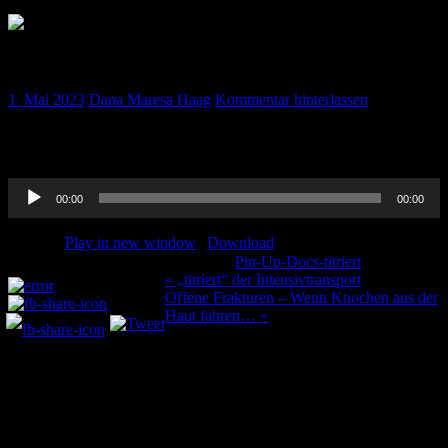
„titriert“ Journal Club Januar 2023
1. Mai 2023
Dana Maresa Haag
Kommentar hinterlassen
Ihr kennt es ja schon… 😉 Unser Journal Club 2023 mit vielen
interessanten Studien.
Audio-
00:00
00:00
Player
Podcast:
Play in new window
|
Download
Kategorie:
Pin-Up-Docs-titriert
Teilen und liken:
Beitragsnavigation
« „titriert“ der Intensivtransport
Offene Frakturen – Wenn Knochen aus der
Haut fahren… »
Schreibe einen Kommentar
Deine E-Mail-Adresse wird nicht veröffentlicht.
Erforderliche
Felder sind mit
*
markiert
Kommentar
*