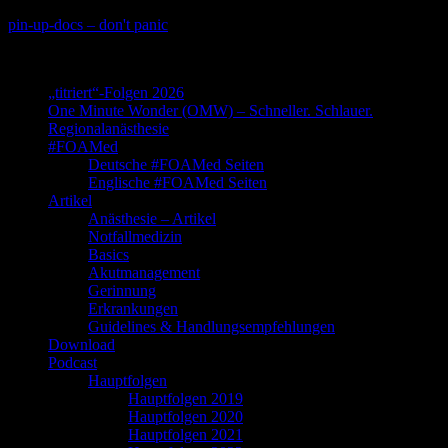
Skip
pin-up-docs – don't panic
to
Perioperative-, Intensiv- und Notfallmedizin
content
„titriert“-Folgen 2026
One Minute Wonder (OMW) – Schneller. Schlauer.
Regionalanästhesie
#FOAMed
Deutsche #FOAMed Seiten
Englische #FOAMed Seiten
Artikel
Anästhesie – Artikel
Notfallmedizin
Basics
Akutmanagement
Gerinnung
Erkrankungen
Guidelines & Handlungsempfehlungen
Download
Podcast
Hauptfolgen
Hauptfolgen 2019
Hauptfolgen 2020
Hauptfolgen 2021