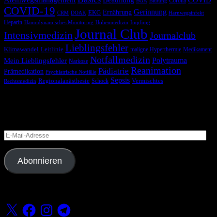
COVID
Corona
BGA
Blutung
COVID-19
Gerinnung
Ernährung
EKG
CRM
DOAK
Harnwegsinfekt
Heparin
Hämodynamisches Monitoring
Höhenmedizin
Impfung
Journal Club
Intensivmedizin
Journalclub
Lieblingsfehler
Klimawandel
Leitlinie
maligne Hyperthermie
Medikament
Notfallmedizin
Polytrauma
Mein Lieblingsfehler
Narkose
Reanimation
Pädiatrie
Prämedikation
Psychiatrische Notfälle
Sepsis
Regionalanästhesie
Schock
Vermischtes
Rechtsmedizin
Blog via E-Mail abonnieren
Versäume keinen Beitrag
E-
Mail-
Adresse
Abonnieren
Folge uns
X
Facebook
Instagram
Telegram