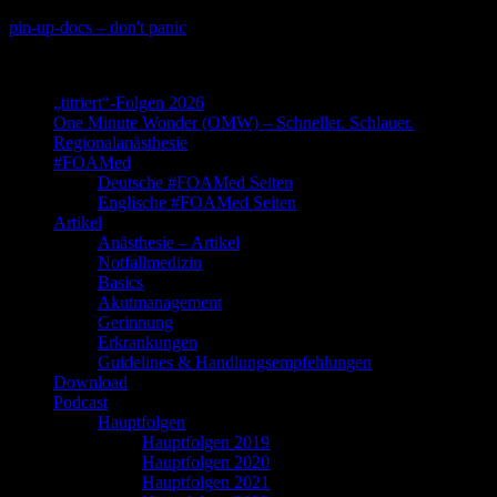
Skip
pin-up-docs – don't panic
to
Perioperative-, Intensiv- und Notfallmedizin
content
„titriert“-Folgen 2026
One Minute Wonder (OMW) – Schneller. Schlauer.
Regionalanästhesie
#FOAMed
Deutsche #FOAMed Seiten
Englische #FOAMed Seiten
Artikel
Anästhesie – Artikel
Notfallmedizin
Basics
Akutmanagement
Gerinnung
Erkrankungen
Guidelines & Handlungsempfehlungen
Download
Podcast
Hauptfolgen
Hauptfolgen 2019
Hauptfolgen 2020
Hauptfolgen 2021