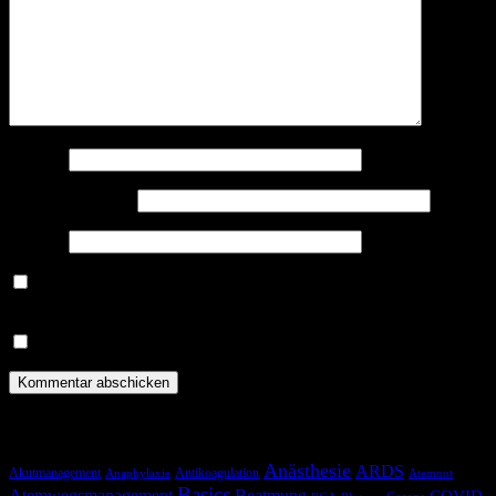
Name
*
E-Mail-Adresse
*
Website
Benachrichtige mich über nachfolgende Kommentare via E-
Mail.
Benachrichtige mich über neue Beiträge via E-Mail.
Schlagwörter
Anästhesie
ARDS
Akutmanagement
Antikoagulation
Anaphylaxie
Atemnot
Basics
Atemwegsmanagement
Beatmung