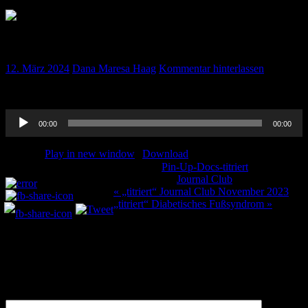
„titriert“ Journal Club Dezember 2023
12. März 2024
Dana Maresa Haag
Kommentar hinterlassen
Hier unser Journal Club aus dem Dezember 2023.
Audio-
00:00
00:00
Player
Podcast:
Play in new window
|
Download
Kategorie:
Pin-Up-Docs-titriert
Teilen und liken:
Schlagwörter:
Journal Club
Beitragsnavigation
« „titriert“ Journal Club November 2023
„titriert“ Diabetisches Fußsyndrom »
Schreibe einen Kommentar
Deine E-Mail-Adresse wird nicht veröffentlicht.
Erforderliche
Felder sind mit
*
markiert
Kommentar
*