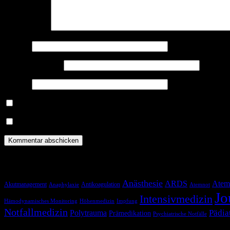
Kommentar
*
Name
*
E-Mail-Adresse
*
Website
Benachrichtige mich über nachfolgende Kommentare via E-Mail.
Benachrichtige mich über neue Beiträge via E-Mail.
Schlagwörter
Anästhesie
ARDS
Atem
Akutmanagement
Antikoagulation
Anaphylaxie
Atemnot
Jo
Intensivmedizin
Hämodynamisches Monitoring
Höhenmedizin
Impfung
Notfallmedizin
Pädia
Polytrauma
Prämedikation
Psychiatrische Notfälle