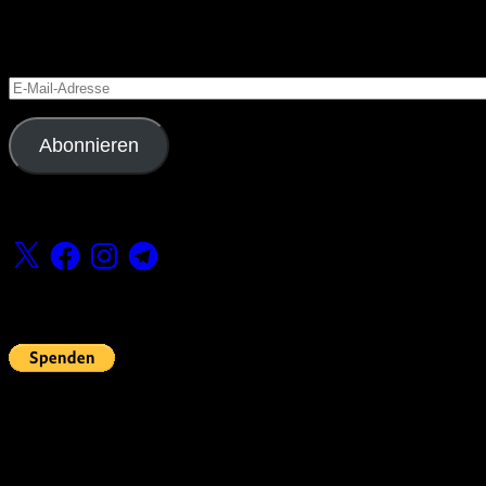
Blog via E-Mail abonnieren
Versäume keinen Beitrag
E-
Mail-
Adresse
Abonnieren
Folge uns
X
Facebook
Instagram
Telegram
Fördern
Pin Up’s