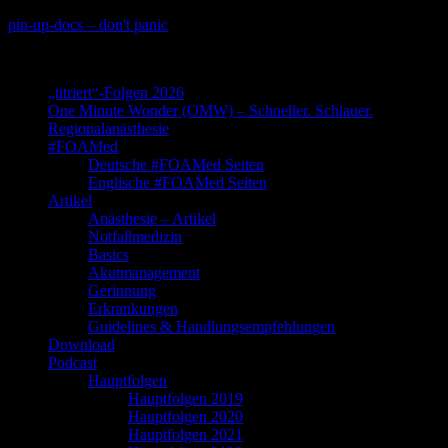
Skip
pin-up-docs – don't panic
to
Perioperative-, Intensiv- und Notfallmedizin
content
„titriert“-Folgen 2026
One Minute Wonder (OMW) – Schneller. Schlauer.
Regionalanästhesie
#FOAMed
Deutsche #FOAMed Seiten
Englische #FOAMed Seiten
Artikel
Anästhesie – Artikel
Notfallmedizin
Basics
Akutmanagement
Gerinnung
Erkrankungen
Guidelines & Handlungsempfehlungen
Download
Podcast
Hauptfolgen
Hauptfolgen 2019
Hauptfolgen 2020
Hauptfolgen 2021