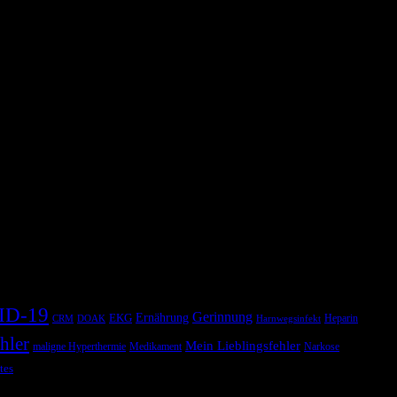
ID-19
Gerinnung
Ernährung
EKG
Heparin
CRM
DOAK
Harnwegsinfekt
hler
Mein Lieblingsfehler
maligne Hyperthermie
Medikament
Narkose
tes