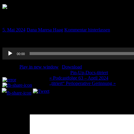
„titriert“ Journal Club Januar 2024
5. Mai 2024
Dana Maresa Haag
Kommentar hinterlassen
Hier unser Journal Club und das Vermischte aus Januar 2024.. Viel S
Audio-
00:00
Player
Podcast:
Play in new window
|
Download
Kategorie:
Pin-Up-Docs-titriert
Schlagwörte
Teilen und liken:
Beitragsnavigation
« Podcastfolge 63 – April 2024
„titriert“ Perioperative Gerinnung »
Schreibe einen Kommentar
Deine E-Mail-Adresse wird nicht veröffentlicht.
Erforderliche Felder 