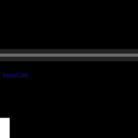
paß!
r:
Journal Club
sind mit
*
markiert