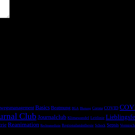
COV
Basics
wegsmanagement
Beatmung
COVID
Corona
BGA
Blutung
urnal Club
Lieblingsfe
Journalclub
Klimawandel
Leitlinie
Reanimation
trie
Sepsis
Regionalanästhesie
Schock
Vermisch
Rechtsmedizin