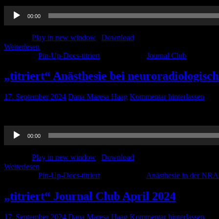
Audio-
00:00
Player
Podcast:
Play in new window
|
Download
Weiterlesen
Kategorie:
Pin-Up-Docs-titriert
Schlagwörter:
Journal Club
„titriert“ Anästhesie bei neuroradiologisc
17. September 2024
Dana Maresa Haag
Kommentar hinterlassen
Thorben und Dana sprechen über Anästhesie in der NRAD.. Viel Spa
Audio-
00:00
Player
Podcast:
Play in new window
|
Download
Weiterlesen
Kategorie:
Pin-Up-Docs-titriert
Schlagwörter:
Anästhesie in der NR
„titriert“ Journal Club April 2024
17. September 2024
Dana Maresa Haag
Kommentar hinterlassen