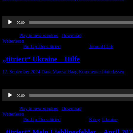
Auch im April 2024 gab es wieder einen Journal Club.. Hört rein.
Audio-
00:00
Player
Podcast:
Play in new window
|
Download
Weiterlesen
Kategorie:
Pin-Up-Docs-titriert
Schlagwörter:
Journal Club
„titriert“ Ukraine – Hilfe
17. September 2024
Dana Maresa Haag
Kommentar hinterlassen
Hier könnt ihr das Projekt unterstützen: https://www.betterplace.org
Audio-
00:00
Player
Podcast:
Play in new window
|
Download
Weiterlesen
Kategorie:
Pin-Up-Docs-titriert
Schlagwörter:
Krieg
,
Ukraine
„titriert“ Mein Lieblingsfehler – April 202