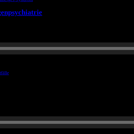
genpsychiatrie
 Viel Spaß bei diesem Beitrag!
fälle
 was man wissen sollte, wenn Pilze im Blut nachzuweisen sind.. 😉 Wir 