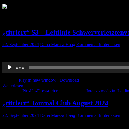
Monat:
September 2024
„titriert“ S3 – Leitlinie Schwerverletzte
22. September 2024
Dana Maresa Haag
Kommentar hinterlassen
Johannes, Paula und Dana besprechen und diskutieren die neu erschie
Audio-
00:00
Player
Podcast:
Play in new window
|
Download
Weiterlesen
Kategorie:
Pin-Up-Docs-titriert
Schlagwörter:
Intensivmedizin
,
Leitli
„titriert“ Journal Club August 2024
22. September 2024
Dana Maresa Haag
Kommentar hinterlassen
Ihr wisst was kommt..