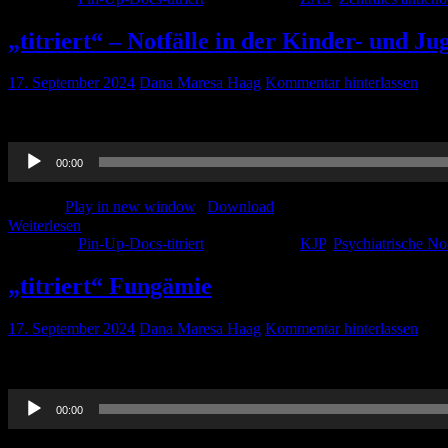
„titriert“ – Notfälle in der Kinder- und Ju
17. September 2024
Dana Maresa Haag
Kommentar hinterlassen
Ein wichtiges und meist missachtetes Thema sind Notfälle in der KJP.
Audio-
00:00
Player
Podcast:
Play in new window
|
Download
Weiterlesen
Kategorie:
Pin-Up-Docs-titriert
Schlagwörter:
KJP
,
Psychiatrische Not
„titriert“ Fungämie
17. September 2024
Dana Maresa Haag
Kommentar hinterlassen
Alles über Pilze hört ihr hier.. Naja vielleicht alles medizinische,
Audio-
00:00
Player