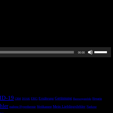
um
die
Lautstärke
zu
regeln.
Pfeiltasten
00:00
Hoch/Runt
benutzen,
um
die
Lautstärke
zu
regeln.
ID-19
Gerinnung
Ernährung
EKG
Heparin
CRM
DOAK
Harnwegsinfekt
hler
Mein Lieblingsfehler
maligne Hyperthermie
Medikament
Narkose