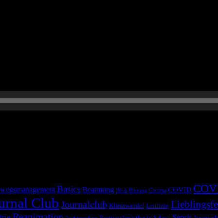
paß 🙂
COV
Basics
wegsmanagement
Beatmung
COVID
Corona
BGA
Blutung
urnal Club
Lieblingsfe
Journalclub
Klimawandel
Leitlinie
Reanimation
trie
Sepsis