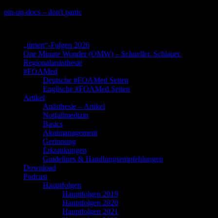
Skip
pin-up-docs – don't panic
to
Perioperative-, Intensiv- und Notfallmedizin
content
„titriert“-Folgen 2026
One Minute Wonder (OMW) – Schneller. Schlauer.
Regionalanästhesie
#FOAMed
Deutsche #FOAMed Seiten
Englische #FOAMed Seiten
Artikel
Anästhesie – Artikel
Notfallmedizin
Basics
Akutmanagement
Gerinnung
Erkrankungen
Guidelines & Handlungsempfehlungen
Download
Podcast
Hauptfolgen
Hauptfolgen 2019
Hauptfolgen 2020
Hauptfolgen 2021