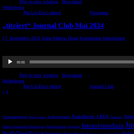
Podcast:
Play in new window
|
Download
Weiterlesen
Kategorie:
Pin-Up-Docs-titriert
Schlagwörter:
Fungämie
„titriert“ Journal Club Mai 2024
17. September 2024
Dana Maresa Haag
Kommentar hinterlassen
Hier ist unser titrierter Journal Club aus dem Monat Mai 2024, viel S
Audio-
00:00
Player
Podcast:
Play in new window
|
Download
Weiterlesen
Kategorie:
Pin-Up-Docs-titriert
Schlagwörter:
Journal Club
«
1
2
Schlagwörter
Anästhesie
ARDS
Atem
Akutmanagement
Antikoagulation
Anaphylaxie
Atemnot
Jo
Intensivmedizin
Hämodynamisches Monitoring
Höhenmedizin
Impfung
Notfallmedizin
Pädia
Polytrauma
Prämedikation