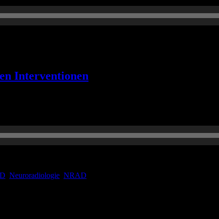
hen Interventionen
ß dabei.
AD
,
Neuroradiologie
,
NRAD