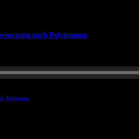
nversorgung nach Polytrauma
nene S3-Leitlinie zur intensivmedizinischen Versorgung nach Polytrau
nie
,
Polytrauma