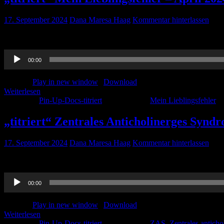
17. September 2024
Dana Maresa Haag
Kommentar hinterlassen
Mark Weinert berichtet uns von seinem Lieblingsfehler und was wir d
Audio-
00:00
Player
Podcast:
Play in new window
|
Download
Weiterlesen
Kategorie:
Pin-Up-Docs-titriert
Schlagwörter:
Mein Lieblingsfehler
„titriert“ Zentrales Anticholinerges Synd
17. September 2024
Dana Maresa Haag
Kommentar hinterlassen
In diesem Beitrag sprechen Dominic und Paula über das ZAS. Hört rei
Audio-
00:00
Player
Podcast:
Play in new window
|
Download
Weiterlesen
Kategorie:
Pin-Up-Docs-titriert
Schlagwörter:
ZAS
,
Zentrales antich