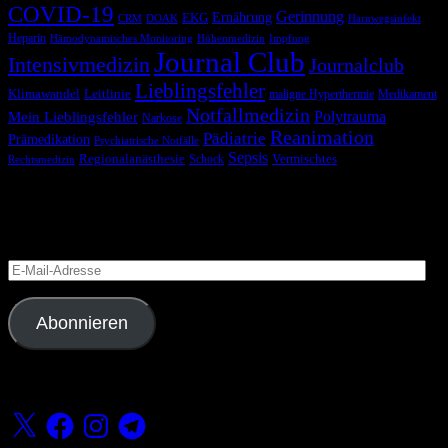
COVID-19
Gerinnung
Ernährung
EKG
CRM
DOAK
Harnwegsinfekt
Heparin
Hämodynamisches Monitoring
Höhenmedizin
Impfung
Journal Club
Intensivmedizin
Journalclub
Lieblingsfehler
Klimawandel
Leitlinie
maligne Hyperthermie
Medikament
Notfallmedizin
Polytrauma
Mein Lieblingsfehler
Narkose
Reanimation
Pädiatrie
Prämedikation
Psychiatrische Notfälle
Sepsis
Regionalanästhesie
Schock
Vermischtes
Rechtsmedizin
Blog via E-Mail abonnieren
Versäume keinen Beitrag
E-
Mail-
Adresse
Abonnieren
Folge uns
X
Facebook
Instagram
Telegram