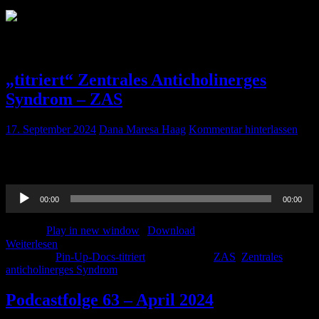
Schlagwort:
ZAS
„titriert“ Zentrales Anticholinerges
Syndrom – ZAS
17. September 2024
Dana Maresa Haag
Kommentar hinterlassen
In diesem Beitrag sprechen Dominic und Paula über das ZAS. Hört
rein in dieses Nischenthema, was nicht minder wichtig ist!
Audio-
00:00
00:00
Player
Podcast:
Play in new window
|
Download
Weiterlesen
Kategorie:
Pin-Up-Docs-titriert
Schlagwörter:
ZAS
,
Zentrales
anticholinerges Syndrom
Podcastfolge 63 – April 2024