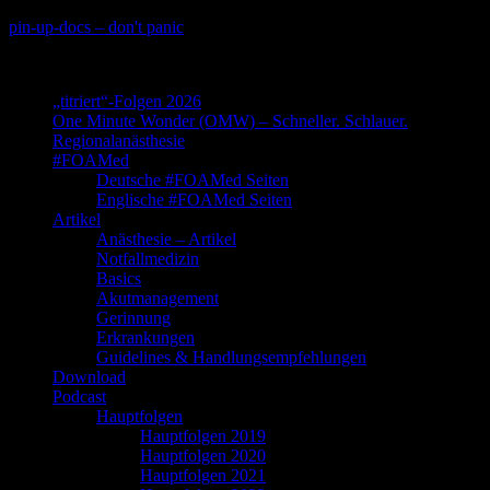
Skip
pin-up-docs – don't panic
to
Perioperative-, Intensiv- und Notfallmedizin
content
„titriert“-Folgen 2026
One Minute Wonder (OMW) – Schneller. Schlauer.
Regionalanästhesie
#FOAMed
Deutsche #FOAMed Seiten
Englische #FOAMed Seiten
Artikel
Anästhesie – Artikel
Notfallmedizin
Basics
Akutmanagement
Gerinnung
Erkrankungen
Guidelines & Handlungsempfehlungen
Download
Podcast
Hauptfolgen
Hauptfolgen 2019
Hauptfolgen 2020
Hauptfolgen 2021