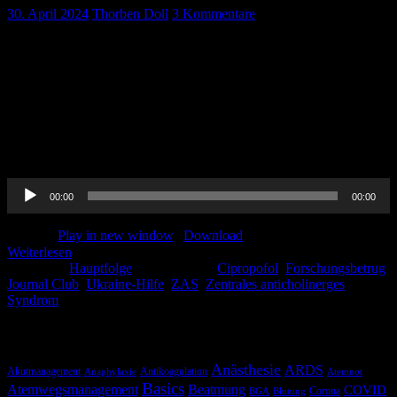
30. April 2024
Thorben Doll
3 Kommentare
Es ist schon wieder ein Monat vorbei und Euch erwartet wieder ein
paar Stunden FOAMed. Wir sprechen in dieser Folge über das
ZAS, also das zentrale anticholinerge Syndrom und über Anästhesie
in der Neuroradiologie und was es dabei zu beachten gilt!
Selbstverständlich gibt es auch wieder einen Journal Club mit
spannenden Einblicken in die aktuelle Studienwelt.. Also hört rein
und […]
Audio-
00:00
00:00
Player
Podcast:
Play in new window
|
Download
Weiterlesen
Kategorie:
Hauptfolge
Schlagwörter:
Cipropofol
,
Forschungsbetrug
,
Journal Club
,
Ukraine-Hilfe
,
ZAS
,
Zentrales anticholinerges
Syndrom
Schlagwörter
Anästhesie
ARDS
Akutmanagement
Antikoagulation
Anaphylaxie
Atemnot
Basics
Atemwegsmanagement
Beatmung
COVID
Corona
BGA
Blutung