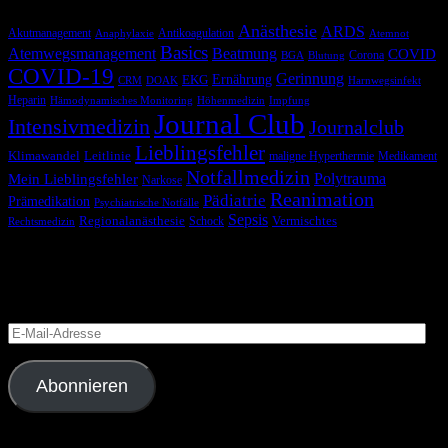
Anästhesie
ARDS
Akutmanagement
Antikoagulation
Anaphylaxie
Atemnot
Basics
Atemwegsmanagement
Beatmung
COVID
Corona
BGA
Blutung
COVID-19
Gerinnung
Ernährung
EKG
CRM
DOAK
Harnwegsinfekt
Heparin
Hämodynamisches Monitoring
Höhenmedizin
Impfung
Journal Club
Intensivmedizin
Journalclub
Lieblingsfehler
Klimawandel
Leitlinie
maligne Hyperthermie
Medikament
Notfallmedizin
Polytrauma
Mein Lieblingsfehler
Narkose
Reanimation
Pädiatrie
Prämedikation
Psychiatrische Notfälle
Sepsis
Regionalanästhesie
Schock
Vermischtes
Rechtsmedizin
Blog via E-Mail abonnieren
Versäume keinen Beitrag
E-
Mail-
Adresse
Abonnieren
Folge uns