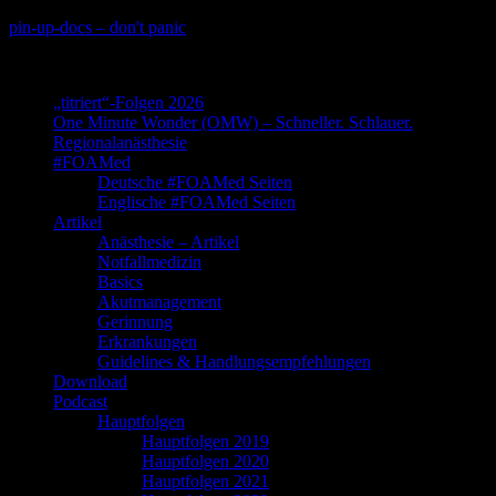
Skip
pin-up-docs – don't panic
to
Perioperative-, Intensiv- und Notfallmedizin
content
„titriert“-Folgen 2026
One Minute Wonder (OMW) – Schneller. Schlauer.
Regionalanästhesie
#FOAMed
Deutsche #FOAMed Seiten
Englische #FOAMed Seiten
Artikel
Anästhesie – Artikel
Notfallmedizin
Basics
Akutmanagement
Gerinnung
Erkrankungen
Guidelines & Handlungsempfehlungen
Download
Podcast
Hauptfolgen
Hauptfolgen 2019
Hauptfolgen 2020
Hauptfolgen 2021