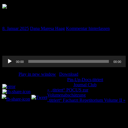
„titriert“ Journal Club November 2024
8. Januar 2025
Dana Maresa Haag
Kommentar hinterlassen
Wie immer auch in diesem Monat ein Journal Club.. Es geht um
PTBS, die ChirurgINNEN und akzidentielle Extubationen. Viel
Spaß!
Audio-
00:00
00:00
Player
Podcast:
Play in new window
|
Download
Kategorie:
Pin-Up-Docs-titriert
Teilen und liken:
Schlagwörter:
Journal Club
Beitragsnavigation
« „titriert“ POCUS zur
Volumenabschätzung
„titriert“ Facharzt Repetitorium Volume II »
Schreibe einen Kommentar
Deine E-Mail-Adresse wird nicht veröffentlicht.
Erforderliche
Felder sind mit
*
markiert