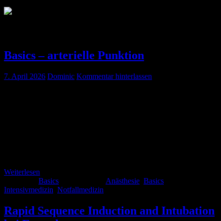
Autor:
Dominic
Basics – arterielle Punktion
7. April 2026
Dominic
Kommentar hinterlassen
Fallbeispiel Es ist ein grauer Vormittag im Oktober. Nieselregen,
windig, ca. 5°C. Ihr werdet zu einem Non-Trauma-Schockraum
alarmiert. Angekündigt ist ein 60 jähriger Patient mit Atemnot, und
12l O2 über die Maske „leidlich stabil“. Ihr findet euch im
Schockraum ein und bekommt folgende Übergabe: Herr Dunst, 60
Jahre alt, Leitsymptom Dyspnoe bei vorbekannter COPD. Er habe
selbst den Rettungsdienst verständigt. […]
Weiterlesen
Kategorie:
Basics
Schlagwörter:
Anästhesie
,
Basics
,
Intensivmedizin
,
Notfallmedizin
Rapid Sequence Induction and Intubation