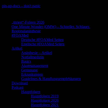
Skip
pin-up-docs – don't panic
to
Perioperative-, Intensiv- und Notfallmedizin
content
„titriert“-Folgen 2026
One Minute Wonder (OMW) – Schneller. Schlauer.
Regionalanästhesie
#FOAMed
Deutsche #FOAMed Seiten
Englische #FOAMed Seiten
Artikel
Anästhesie – Artikel
Notfallmedizin
Basics
Akutmanagement
Gerinnung
Erkrankungen
Guidelines & Handlungsempfehlungen
Download
Podcast
Hauptfolgen
Hauptfolgen 2019
Hauptfolgen 2020
Hauptfolgen 2021