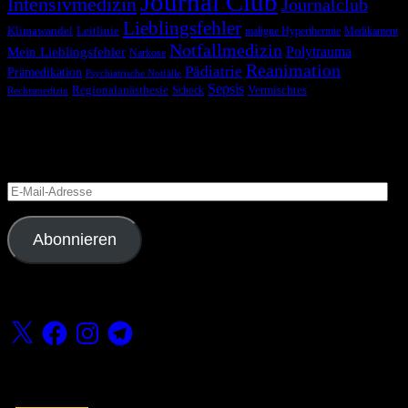
Journal Club
Intensivmedizin
Journalclub
Lieblingsfehler
Klimawandel
Leitlinie
maligne Hyperthermie
Medikament
Notfallmedizin
Polytrauma
Mein Lieblingsfehler
Narkose
Reanimation
Pädiatrie
Prämedikation
Psychiatrische Notfälle
Sepsis
Regionalanästhesie
Schock
Vermischtes
Rechtsmedizin
Blog via E-Mail abonnieren
Versäume keinen Beitrag
E-
Mail-
Adresse
Abonnieren
Folge uns
X
Facebook
Instagram
Telegram
Fördern