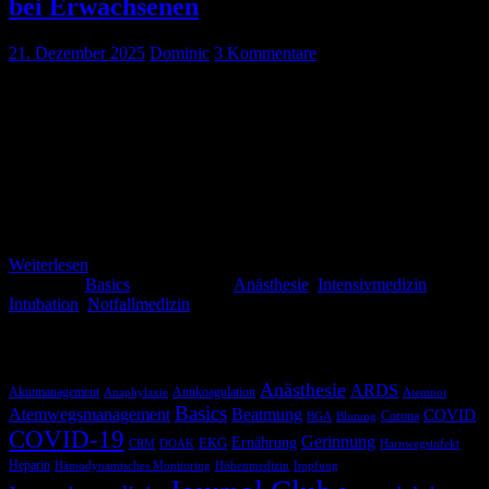
bei Erwachsenen
21. Dezember 2025
Dominic
3 Kommentare
Ihr macht gerade Pause, genießt das sommerliche Wetter, seid an der
frischen Luft. Plötzlich ruft euer Bereichsleiter (BL) auf eurem
DECT an: „komm bitte sofort in die OP-Schleuse, wir bekommen
Herrn Buukje, männlich, 72 Jahre, aus der ZNA als N2-Notfall
(nächster freier Saal der eigenen Fachdisziplin, OP <6h nach
Meldung) der Allgemeinchirurgie. Verdacht auf Ileus, „portal
venous gas sign“. Wir […]
Weiterlesen
Kategorie:
Basics
Schlagwörter:
Anästhesie
,
Intensivmedizin
,
Intubation
,
Notfallmedizin
Schlagwörter
Anästhesie
ARDS
Akutmanagement
Antikoagulation
Anaphylaxie
Atemnot
Basics
Atemwegsmanagement
Beatmung
COVID
Corona
BGA
Blutung
COVID-19
Gerinnung
Ernährung
EKG
CRM
DOAK
Harnwegsinfekt
Heparin
Hämodynamisches Monitoring
Höhenmedizin
Impfung