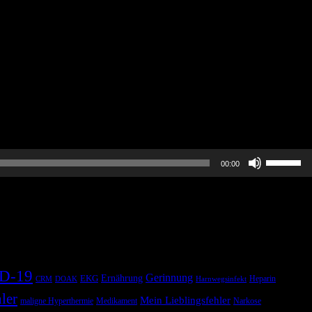
Pfeiltast
00:00
Hoch/Run
benutzen
um
die
Lautstärk
zu
regeln.
D-19
Gerinnung
Ernährung
EKG
Heparin
CRM
DOAK
Harnwegsinfekt
ler
Mein Lieblingsfehler
maligne Hyperthermie
Medikament
Narkose