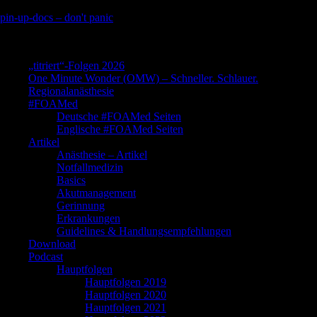
Skip
pin-up-docs – don't panic
to
Perioperative-, Intensiv- und Notfallmedizin
content
„titriert“-Folgen 2026
One Minute Wonder (OMW) – Schneller. Schlauer.
Regionalanästhesie
#FOAMed
Deutsche #FOAMed Seiten
Englische #FOAMed Seiten
Artikel
Anästhesie – Artikel
Notfallmedizin
Basics
Akutmanagement
Gerinnung
Erkrankungen
Guidelines & Handlungsempfehlungen
Download
Podcast
Hauptfolgen
Hauptfolgen 2019
Hauptfolgen 2020
Hauptfolgen 2021