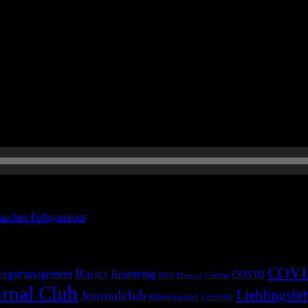
für die klinische Praxis eine große Relevanz hat. Viel Spaß!
tisches Fußsyndrom
COVI
Basics
egsmanagement
Beatmung
COVID
Corona
BGA
Blutung
rnal Club
Lieblingsfeh
Journalclub
Klimawandel
Leitlinie