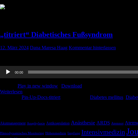
Schlagwort:
Diabetes mellitus
„titriert“ Diabetisches Fußsyndrom
12. März 2024
Dana Maresa Haag
Kommentar hinterlassen
Basti hat ein olfaktorisch manchmal etwas belastendes Thema, was aber 
Audio-
00:00
Player
Podcast:
Play in new window
|
Download
Weiterlesen
Kategorie:
Pin-Up-Docs-titriert
Schlagwörter:
Diabetes mellitus
,
Diabe
Schlagwörter
Anästhesie
ARDS
Atemw
Akutmanagement
Antikoagulation
Anaphylaxie
Atemnot
Jou
Intensivmedizin
Hämodynamisches Monitoring
Höhenmedizin
Impfung