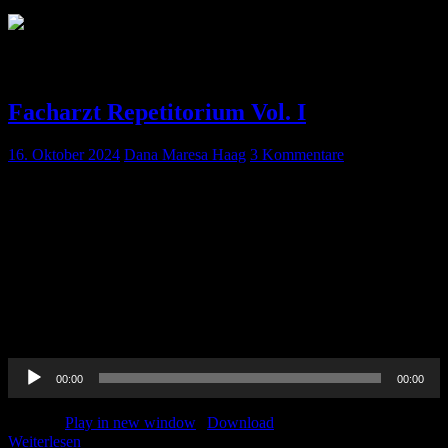
Schlagwort:
Facharzt
Facharzt Repetitorium Vol. I
16. Oktober 2024
Dana Maresa Haag
3 Kommentare
Folgende Themen sind in diesem Repetitorium für den Facharzt
Anästhesiologie enthalten: Aufklärung: https://www.ai-
online.info/images/ai-ausgabe/2020/0708-2020/AI_07-08-
2020_CME_Buerkle_Schallner.pdf SOAP-ME Checkliste
https://nerdfallmedizin.blog/2023/01/02/die-nerdfallmedizin-
checkliste-intubation-und-notfallnarkose/) oder zum hören
(https://pin-up-docs.de/2022/07/20/titriert-soap-m-schema/) RSI:
https://www.thieme-connect.com/products/ejournals/pdf/10.1055/a-
0628-3122.pdf
Audio-
00:00
00:00
Player
Podcast:
Play in new window
|
Download
Weiterlesen