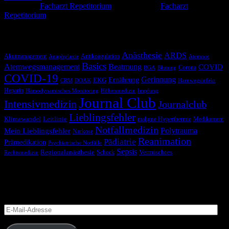
Kategorie:
Facharzt Repetitorium
Schlagwörter:
Facharzt
,
Repetitorium
Schlagwörter
Anästhesie
ARDS
Akutmanagement
Antikoagulation
Anaphylaxie
Atemnot
Basics
Atemwegsmanagement
Beatmung
COVID
Corona
BGA
Blutung
COVID-19
Gerinnung
Ernährung
EKG
CRM
DOAK
Harnwegsinfekt
Heparin
Hämodynamisches Monitoring
Höhenmedizin
Impfung
Journal Club
Intensivmedizin
Journalclub
Lieblingsfehler
Klimawandel
Leitlinie
maligne Hyperthermie
Medikament
Notfallmedizin
Polytrauma
Mein Lieblingsfehler
Narkose
Reanimation
Pädiatrie
Prämedikation
Psychiatrische Notfälle
Sepsis
Regionalanästhesie
Schock
Vermischtes
Rechtsmedizin
Blog via E-Mail abonnieren
Versäume keinen Beitrag
E-
Mail-
Adresse