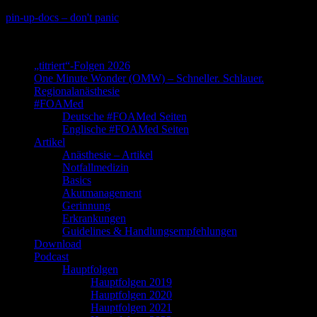
Skip
pin-up-docs – don't panic
to
Perioperative-, Intensiv- und Notfallmedizin
content
„titriert“-Folgen 2026
One Minute Wonder (OMW) – Schneller. Schlauer.
Regionalanästhesie
#FOAMed
Deutsche #FOAMed Seiten
Englische #FOAMed Seiten
Artikel
Anästhesie – Artikel
Notfallmedizin
Basics
Akutmanagement
Gerinnung
Erkrankungen
Guidelines & Handlungsempfehlungen
Download
Podcast
Hauptfolgen
Hauptfolgen 2019
Hauptfolgen 2020
Hauptfolgen 2021