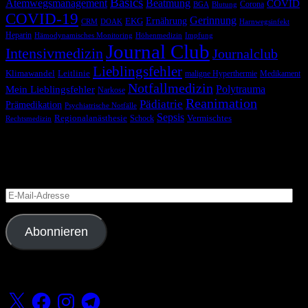
Basics
Atemwegsmanagement
Beatmung
COVID
Corona
BGA
Blutung
COVID-19
Gerinnung
Ernährung
EKG
CRM
DOAK
Harnwegsinfekt
Heparin
Hämodynamisches Monitoring
Höhenmedizin
Impfung
Journal Club
Intensivmedizin
Journalclub
Lieblingsfehler
Klimawandel
Leitlinie
maligne Hyperthermie
Medikament
Notfallmedizin
Polytrauma
Mein Lieblingsfehler
Narkose
Reanimation
Pädiatrie
Prämedikation
Psychiatrische Notfälle
Sepsis
Regionalanästhesie
Schock
Vermischtes
Rechtsmedizin
Blog via E-Mail abonnieren
Versäume keinen Beitrag
E-
Mail-
Adresse
Abonnieren
Folge uns
X
Facebook
Instagram
Telegram