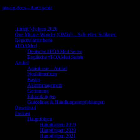
Skip
pin-up-docs – don't panic
to
Perioperative-, Intensiv- und Notfallmedizin
content
„titriert“-Folgen 2026
One Minute Wonder (OMW) – Schneller. Schlauer.
Regionalanästhesie
#FOAMed
Deutsche #FOAMed Seiten
Englische #FOAMed Seiten
Artikel
Anästhesie – Artikel
Notfallmedizin
Basics
Akutmanagement
Gerinnung
Erkrankungen
Guidelines & Handlungsempfehlungen
Download
Podcast
Hauptfolgen
Hauptfolgen 2019
Hauptfolgen 2020
Hauptfolgen 2021