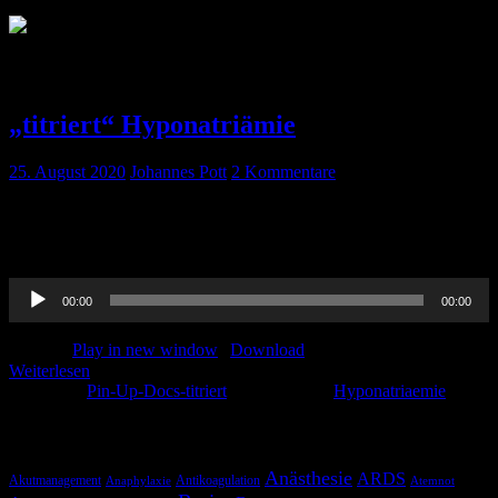
Schlagwort:
Hyponatriaemie
„titriert“ Hyponatriämie
25. August 2020
Johannes Pott
2 Kommentare
Wieder mal richtig fleißig war Thorben und hat sich die Mühe
gemacht, euch eine komplexe Elektrolytstörung verbal zu erklären.
Viel Spaß damit! Den schriftlichen Artikel findet ihr hier
Audio-
00:00
00:00
Player
Podcast:
Play in new window
|
Download
Weiterlesen
Kategorie:
Pin-Up-Docs-titriert
Schlagwörter:
Hyponatriaemie
Schlagwörter
Anästhesie
ARDS
Akutmanagement
Antikoagulation
Anaphylaxie
Atemnot