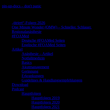
Skip
pin-up-docs – don't panic
to
Perioperative-, Intensiv- und Notfallmedizin
content
„titriert“-Folgen 2026
One Minute Wonder (OMW) – Schneller. Schlauer.
Regionalanästhesie
#FOAMed
Deutsche #FOAMed Seiten
Englische #FOAMed Seiten
Artikel
Anästhesie – Artikel
Notfallmedizin
Basics
Akutmanagement
Gerinnung
Erkrankungen
Guidelines & Handlungsempfehlungen
Download
Podcast
Hauptfolgen
Hauptfolgen 2019
Hauptfolgen 2020
Hauptfolgen 2021