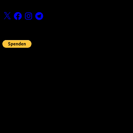
Folge uns
X
Facebook
Instagram
Telegram
Fördern
Pin Up’s