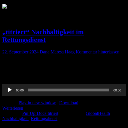
Schlagwort:
Nachhaltigkeit
„titriert“ Nachhaltigkeit im
Rettungsdienst
22. September 2024
Dana Maresa Haag
Kommentar hinterlassen
Julia Johanna Grannemann ist Fachärztin für Unfallchirurgie UND
Anästhesie! Sie beschäftigt sich sehr viel mit dem Thema
Nachhaltigkeit im Rettungsdienst und forscht diesbezüglich intensiv!
Hört rein, was Sie Euch zu sagen hat!
Audio-
00:00
00:00
Player
Podcast:
Play in new window
|
Download
Weiterlesen
Kategorie:
Pin-Up-Docs-titriert
Schlagwörter:
GlobalHealth
,
Nachhaltigkeit
,
Rettungsdienst