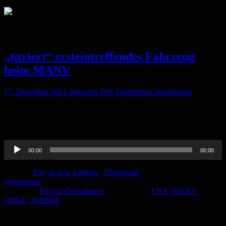
Schlagwort:
ORGL
„titriert“ ersteintreffendes Fahrzeug
beim MANV
17. Dezember 2021
Johannes Pott
Kommentar hinterlassen
Kaum vom LNA-Kurs zurück wollen wir mit euch auch über das
ersteintreffende Fahrzeug beim MANV sprechen. Wie macht man
das und was sollte man a.e. nicht tun. Viel Spaß beim hören!
Audio-
00:00
00:00
Player
Podcast:
Play in new window
|
Download
Weiterlesen
Kategorie:
Pin-Up-Docs-titriert
Schlagwörter:
LNA
,
MANV
,
ORGL
,
Präklinik
Schlagwörter