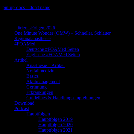
Skip
pin-up-docs – don't panic
to
Perioperative-, Intensiv- und Notfallmedizin
content
„titriert“-Folgen 2026
One Minute Wonder (OMW) – Schneller. Schlauer.
Regionalanästhesie
#FOAMed
Deutsche #FOAMed Seiten
Englische #FOAMed Seiten
Artikel
Anästhesie – Artikel
Notfallmedizin
Basics
Akutmanagement
Gerinnung
Erkrankungen
Guidelines & Handlungsempfehlungen
Download
Podcast
Hauptfolgen
Hauptfolgen 2019
Hauptfolgen 2020
Hauptfolgen 2021