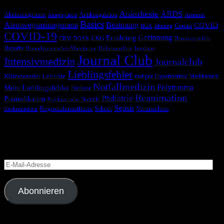
Anästhesie
ARDS
Akutmanagement
Antikoagulation
Anaphylaxie
Atemnot
Basics
Atemwegsmanagement
Beatmung
COVID
Corona
BGA
Blutung
COVID-19
Gerinnung
Ernährung
EKG
CRM
DOAK
Harnwegsinfekt
Heparin
Hämodynamisches Monitoring
Höhenmedizin
Impfung
Journal Club
Intensivmedizin
Journalclub
Lieblingsfehler
Klimawandel
Leitlinie
maligne Hyperthermie
Medikament
Notfallmedizin
Polytrauma
Mein Lieblingsfehler
Narkose
Reanimation
Pädiatrie
Prämedikation
Psychiatrische Notfälle
Sepsis
Regionalanästhesie
Schock
Vermischtes
Rechtsmedizin
Blog via E-Mail abonnieren
Versäume keinen Beitrag
E-
Mail-
Adresse
Abonnieren
Folge uns