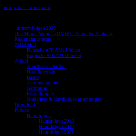
Skip
pin-up-docs – don't panic
to
Perioperative-, Intensiv- und Notfallmedizin
content
„titriert“-Folgen 2026
One Minute Wonder (OMW) – Schneller. Schlauer.
Regionalanästhesie
#FOAMed
Deutsche #FOAMed Seiten
Englische #FOAMed Seiten
Artikel
Anästhesie – Artikel
Notfallmedizin
Basics
Akutmanagement
Gerinnung
Erkrankungen
Guidelines & Handlungsempfehlungen
Download
Podcast
Hauptfolgen
Hauptfolgen 2019
Hauptfolgen 2020
Hauptfolgen 2021