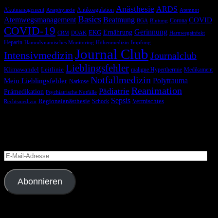
Anästhesie
ARDS
Akutmanagement
Antikoagulation
Anaphylaxie
Atemnot
Basics
Atemwegsmanagement
Beatmung
COVID
Corona
BGA
Blutung
COVID-19
Gerinnung
Ernährung
EKG
CRM
DOAK
Harnwegsinfekt
Heparin
Hämodynamisches Monitoring
Höhenmedizin
Impfung
Journal Club
Intensivmedizin
Journalclub
Lieblingsfehler
Klimawandel
Leitlinie
maligne Hyperthermie
Medikament
Notfallmedizin
Polytrauma
Mein Lieblingsfehler
Narkose
Reanimation
Pädiatrie
Prämedikation
Psychiatrische Notfälle
Sepsis
Regionalanästhesie
Schock
Vermischtes
Rechtsmedizin
Blog via E-Mail abonnieren
Versäume keinen Beitrag
E-
Mail-
Adresse
Abonnieren
Folge uns