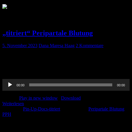
Schlagwort:
Peripartale Blutung
„titriert“ Peripartale Blutung
5. November 2023
Dana Maresa Haag
2 Kommentare
So ziemlich das meist gefürchtetste bei einer Schwangeren ist die
peripartale Blutung. Alles was ihr dazu wissen müsst, findet ihr in
diesem Beitrag vom Leitlinienautor Dr. Heiko Lier.. Viel Spaß beim
Hören!
Audio-
00:00
00:00
Player
Podcast:
Play in new window
|
Download
Weiterlesen
Kategorie:
Pin-Up-Docs-titriert
Schlagwörter:
Peripartale Blutung
,
PPH
Schlagwörter