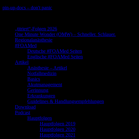
Skip
pin-up-docs – don't panic
to
Perioperative-, Intensiv- und Notfallmedizin
content
„titriert“-Folgen 2026
One Minute Wonder (OMW) – Schneller. Schlauer.
Regionalanästhesie
#FOAMed
Deutsche #FOAMed Seiten
Englische #FOAMed Seiten
Artikel
Anästhesie – Artikel
Notfallmedizin
Basics
Akutmanagement
Gerinnung
Erkrankungen
Guidelines & Handlungsempfehlungen
Download
Podcast
Hauptfolgen
Hauptfolgen 2019
Hauptfolgen 2020
Hauptfolgen 2021