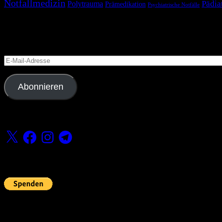
Notfallmedizin
Pädia
Polytrauma
Prämedikation
Psychiatrische Notfälle
Blog via E-Mail abonnieren
Versäume keinen Beitrag
E-
Mail-
Adresse
Abonnieren
Folge uns
X
Facebook
Instagram
Telegram
Fördern
Pin Up’s