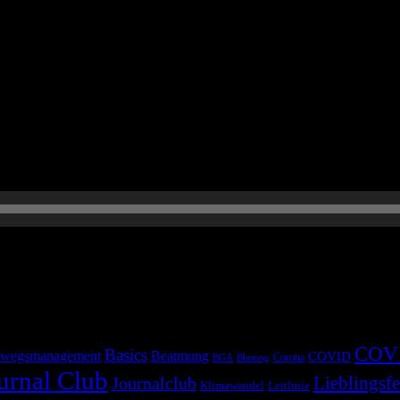
COV
Basics
wegsmanagement
Beatmung
COVID
Corona
BGA
Blutung
urnal Club
Lieblingsfe
Journalclub
Klimawandel
Leitlinie