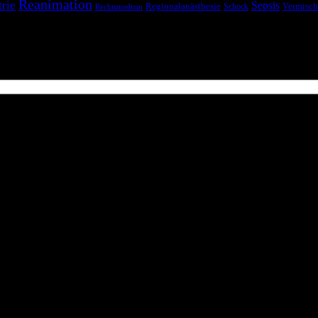
Reanimation
trie
Sepsis
Regionalanästhesie
Schock
Vermisch
Rechtsmedizin