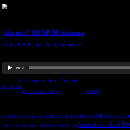
Schlagwort:
SOAP
„titriert“ SOAP-M Schema
20. Juli 2022
Johannes Pott
5 Kommentare
Ihr steht auf CRM, ihr steht auf Schemata. Dann seid ihr hier richtig!
Audio-
00:00
Player
Podcast:
Play in new window
|
Download
Weiterlesen
Kategorie:
Pin-Up-Docs-titriert
Schlagwörter:
SOAP
Schlagwörter
Anästhesie
ARDS
Atem
Akutmanagement
Antikoagulation
Anaphylaxie
Atemnot
Jo
Intensivmedizin
Hämodynamisches Monitoring
Höhenmedizin
Impfung