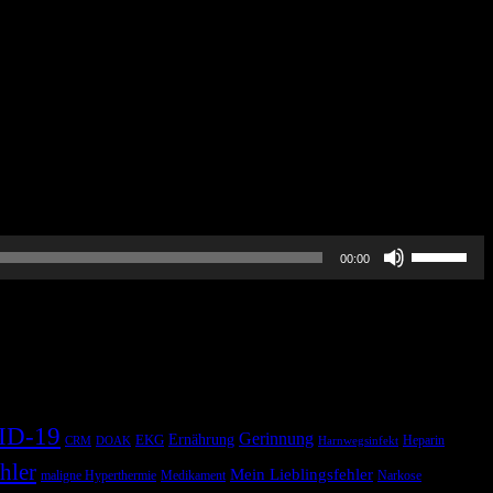
Pfeiltasten
00:00
Hoch/Runt
benutzen,
um
die
Lautstärke
zu
regeln.
ID-19
Gerinnung
Ernährung
EKG
Heparin
CRM
DOAK
Harnwegsinfekt
hler
Mein Lieblingsfehler
maligne Hyperthermie
Medikament
Narkose