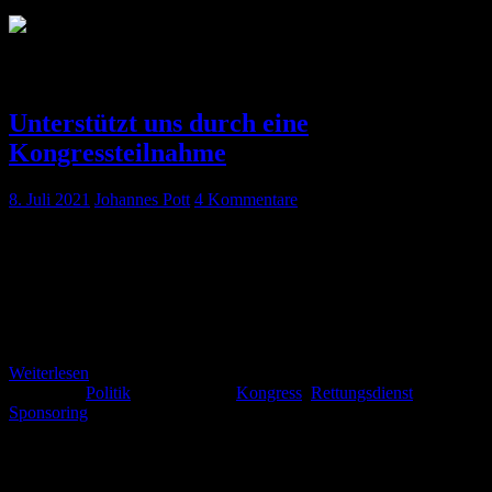
Schlagwort:
Sponsoring
Unterstützt uns durch eine
Kongressteilnahme
8. Juli 2021
Johannes Pott
4 Kommentare
Vom 11.-17.11.2021 findet der nächste Rettungsdienstkongress statt
– und wir sind gemeinsam mit Nerdfallmedizin am Start. Neben
vielen anderen spannenden Inhalten werdet ihr einige Vorträge von
uns im Programm finden – und eine spezielle „Late Night Session“
planen wir auch schon! Und es gibt noch mehr: Wenn ihr mit dem
Rabattcode FOAM2021 bucht, erspart ihr euch 10€ – und ihr […]
Weiterlesen
Kategorie:
Politik
Schlagwörter:
Kongress
,
Rettungsdienst
,
Sponsoring
Schlagwörter