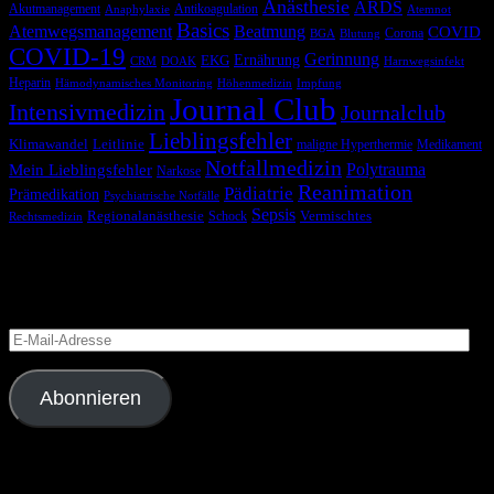
Anästhesie
ARDS
Akutmanagement
Antikoagulation
Anaphylaxie
Atemnot
Basics
Atemwegsmanagement
Beatmung
COVID
Corona
BGA
Blutung
COVID-19
Gerinnung
Ernährung
EKG
CRM
DOAK
Harnwegsinfekt
Heparin
Hämodynamisches Monitoring
Höhenmedizin
Impfung
Journal Club
Intensivmedizin
Journalclub
Lieblingsfehler
Klimawandel
Leitlinie
maligne Hyperthermie
Medikament
Notfallmedizin
Polytrauma
Mein Lieblingsfehler
Narkose
Reanimation
Pädiatrie
Prämedikation
Psychiatrische Notfälle
Sepsis
Regionalanästhesie
Schock
Vermischtes
Rechtsmedizin
Blog via E-Mail abonnieren
Versäume keinen Beitrag
E-
Mail-
Adresse
Abonnieren
Folge uns