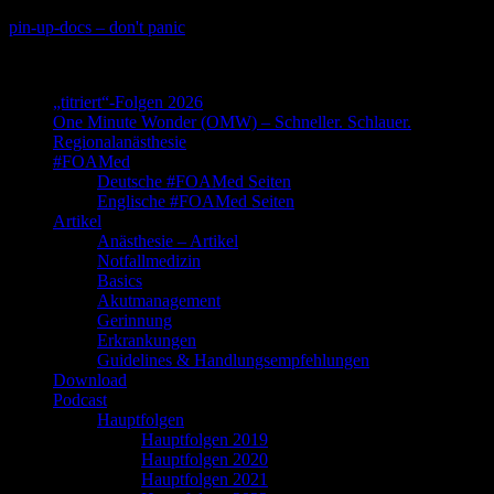
Skip
pin-up-docs – don't panic
to
Perioperative-, Intensiv- und Notfallmedizin
content
„titriert“-Folgen 2026
One Minute Wonder (OMW) – Schneller. Schlauer.
Regionalanästhesie
#FOAMed
Deutsche #FOAMed Seiten
Englische #FOAMed Seiten
Artikel
Anästhesie – Artikel
Notfallmedizin
Basics
Akutmanagement
Gerinnung
Erkrankungen
Guidelines & Handlungsempfehlungen
Download
Podcast
Hauptfolgen
Hauptfolgen 2019
Hauptfolgen 2020
Hauptfolgen 2021