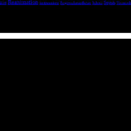
Reanimation
trie
Sepsis
Regionalanästhesie
Schock
Vermisch
Rechtsmedizin