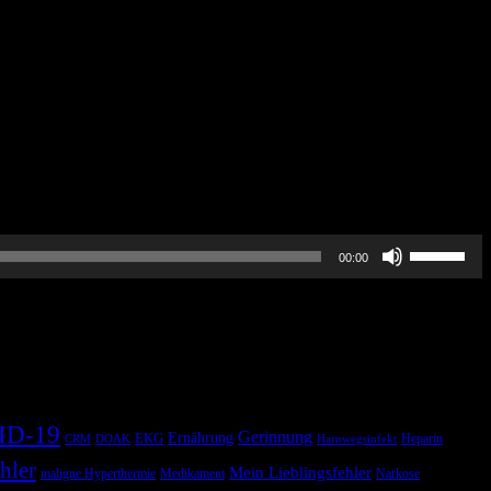
Pfeiltasten
00:00
Hoch/Runt
benutzen,
um
die
Lautstärke
zu
regeln.
ID-19
Gerinnung
Ernährung
EKG
Heparin
CRM
DOAK
Harnwegsinfekt
hler
Mein Lieblingsfehler
maligne Hyperthermie
Medikament
Narkose