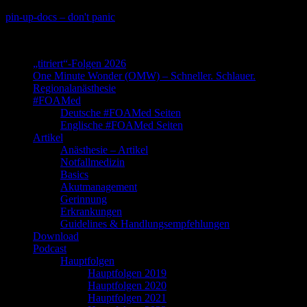
Skip
pin-up-docs – don't panic
to
Perioperative-, Intensiv- und Notfallmedizin
content
„titriert“-Folgen 2026
One Minute Wonder (OMW) – Schneller. Schlauer.
Regionalanästhesie
#FOAMed
Deutsche #FOAMed Seiten
Englische #FOAMed Seiten
Artikel
Anästhesie – Artikel
Notfallmedizin
Basics
Akutmanagement
Gerinnung
Erkrankungen
Guidelines & Handlungsempfehlungen
Download
Podcast
Hauptfolgen
Hauptfolgen 2019
Hauptfolgen 2020
Hauptfolgen 2021