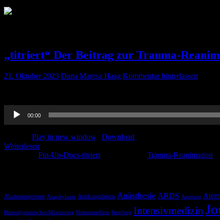
Schlagwort:
Trauma-Reanimation
„titriert“ Der Beitrag zur Trauma-Reanim
21. Oktober 2023
Dana Maresa Haag
Kommentar hinterlassen
Hier geht es um die viel diskutierte Trauma-Rea. Viel Spaß mit diesem
Audio-
00:00
Player
Podcast:
Play in new window
|
Download
Weiterlesen
Kategorie:
Pin-Up-Docs-titriert
Schlagwörter:
Trauma-Reanimation
Schlagwörter
Anästhesie
ARDS
Atem
Akutmanagement
Antikoagulation
Anaphylaxie
Atemnot
Jo
Intensivmedizin
Hämodynamisches Monitoring
Höhenmedizin
Impfung