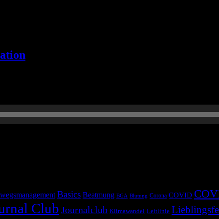
ation
 Beitrag.
COV
Basics
wegsmanagement
Beatmung
COVID
Corona
BGA
Blutung
urnal Club
Lieblingsfe
Journalclub
Klimawandel
Leitlinie