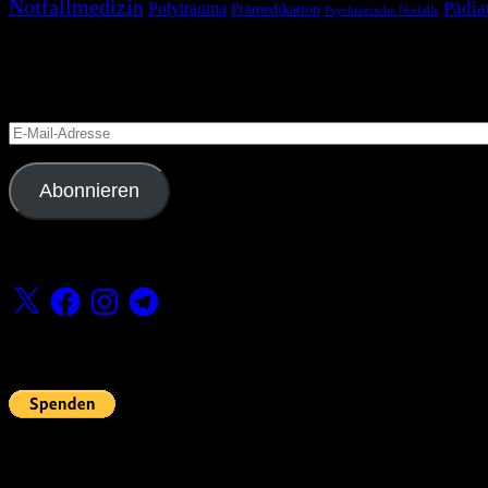
Notfallmedizin
Pädia
Polytrauma
Prämedikation
Psychiatrische Notfälle
Blog via E-Mail abonnieren
Versäume keinen Beitrag
E-
Mail-
Adresse
Abonnieren
Folge uns
X
Facebook
Instagram
Telegram
Fördern
Pin Up’s