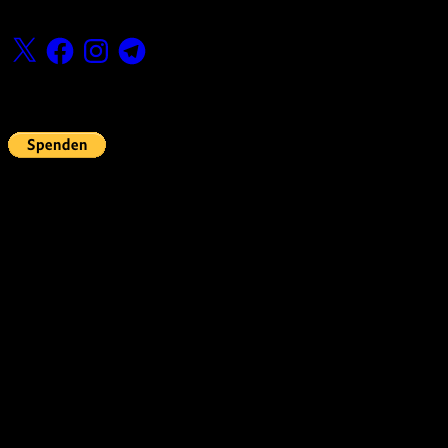
Folge uns
X
Facebook
Instagram
Telegram
Fördern
Pin Up’s