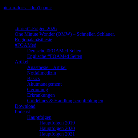
Skip
pin-up-docs – don't panic
to
Perioperative-, Intensiv- und Notfallmedizin
content
„titriert“-Folgen 2026
One Minute Wonder (OMW) – Schneller. Schlauer.
Regionalanästhesie
#FOAMed
Deutsche #FOAMed Seiten
Englische #FOAMed Seiten
Artikel
Anästhesie – Artikel
Notfallmedizin
Basics
Akutmanagement
Gerinnung
Erkrankungen
Guidelines & Handlungsempfehlungen
Download
Podcast
Hauptfolgen
Hauptfolgen 2019
Hauptfolgen 2020
Hauptfolgen 2021