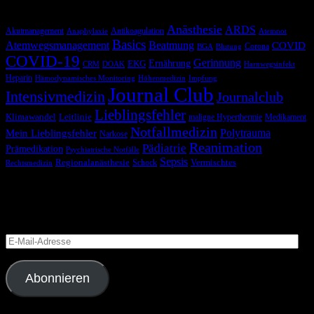
Schlagwörter
Anästhesie
ARDS
Akutmanagement
Antikoagulation
Anaphylaxie
Atemnot
Basics
Atemwegsmanagement
Beatmung
COVID
Corona
BGA
Blutung
COVID-19
Gerinnung
Ernährung
EKG
CRM
DOAK
Harnwegsinfekt
Heparin
Hämodynamisches Monitoring
Höhenmedizin
Impfung
Journal Club
Intensivmedizin
Journalclub
Lieblingsfehler
Klimawandel
Leitlinie
maligne Hyperthermie
Medikament
Notfallmedizin
Polytrauma
Mein Lieblingsfehler
Narkose
Reanimation
Pädiatrie
Prämedikation
Psychiatrische Notfälle
Sepsis
Regionalanästhesie
Schock
Vermischtes
Rechtsmedizin
Blog via E-Mail abonnieren
Versäume keinen Beitrag
E-
Mail-
Adresse
Abonnieren