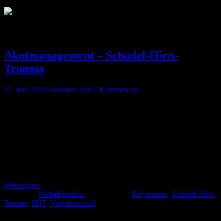
Schlagwort:
Verkehrsunfall
Akutmanagement – Schädel-Hirn-
Trauma
22. Juni 2020
Johannes Pott
7 Kommentare
Sommer – Motorradsaison, Zeit für schwere Schädel-Hirn-Traumata
(SHT). Jedes Jahr aufs neue. Allerdings auch Zeit sich mal wieder
auf den neuesten Stand zur Therapie der häufigsten Todesursache
bei Erwachsenen unter 45 Jahren zu (Hagebusch P, 2020) zu
bringen, oder nicht? Männer sind von einem schweren SHT
doppelt so häufig betroffen wie Frauen. Allerdings liegt die
Todesrate im Krankenhaus „nur“ bei 23,5 %, […]
Weiterlesen
Kategorie:
Notfallmedizin
Schlagwörter:
Polytrauma
,
Schädel-Hirn-
Trauma
,
SHT
,
Verkehrsunfall