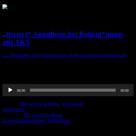
Schlagwort:
Vollnarkose
„titriert“ Anästhesie bei Patient*innen
mit AKS
22. September 2024
Dana Maresa Haag
Kommentar hinterlassen
Die Aortenklappenstenose! Eine weit verbreitete Erkrankung, die
perioperativ zu Problemen führen kann! Sebastian Billig und
Thorben besprechen das Thema! Viel Spaß!
Audio-
00:00
00:00
Player
Podcast:
Play in new window
|
Download
Weiterlesen
Kategorie:
Pin-Up-Docs-titriert
Schlagwörter:
Aortenklappenstenose
,
Vollnarkose
Schlagwörter