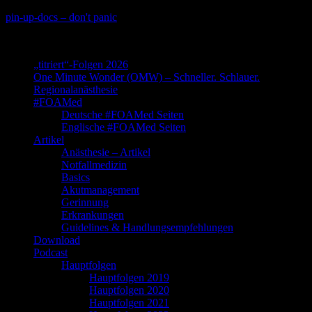
Skip
pin-up-docs – don't panic
to
Perioperative-, Intensiv- und Notfallmedizin
content
„titriert“-Folgen 2026
One Minute Wonder (OMW) – Schneller. Schlauer.
Regionalanästhesie
#FOAMed
Deutsche #FOAMed Seiten
Englische #FOAMed Seiten
Artikel
Anästhesie – Artikel
Notfallmedizin
Basics
Akutmanagement
Gerinnung
Erkrankungen
Guidelines & Handlungsempfehlungen
Download
Podcast
Hauptfolgen
Hauptfolgen 2019
Hauptfolgen 2020
Hauptfolgen 2021