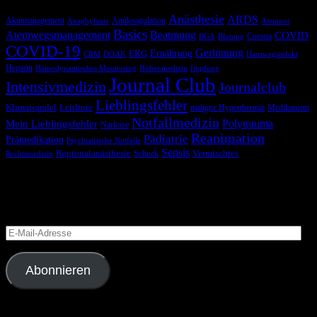
Anästhesie
ARDS
Akutmanagement
Antikoagulation
Anaphylaxie
Atemnot
Basics
Atemwegsmanagement
Beatmung
COVID
Corona
BGA
Blutung
COVID-19
Gerinnung
Ernährung
EKG
CRM
DOAK
Harnwegsinfekt
Heparin
Hämodynamisches Monitoring
Höhenmedizin
Impfung
Journal Club
Intensivmedizin
Journalclub
Lieblingsfehler
Klimawandel
Leitlinie
maligne Hyperthermie
Medikament
Notfallmedizin
Polytrauma
Mein Lieblingsfehler
Narkose
Reanimation
Pädiatrie
Prämedikation
Psychiatrische Notfälle
Sepsis
Regionalanästhesie
Schock
Vermischtes
Rechtsmedizin
Blog via E-Mail abonnieren
Versäume keinen Beitrag
E-
Mail-
Adresse
Abonnieren
Folge uns