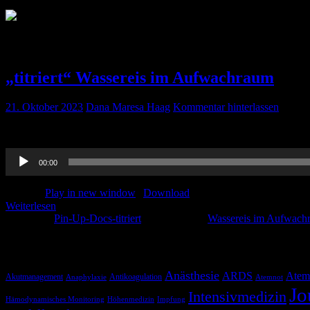
Schlagwort:
Wassereis im Aufwachraum
„titriert“ Wassereis im Aufwachraum
21. Oktober 2023
Dana Maresa Haag
Kommentar hinterlassen
Passend zur heißen Jahreszeit erzählen wir Euch etwas über Wasser
Audio-
00:00
Player
Podcast:
Play in new window
|
Download
Weiterlesen
Kategorie:
Pin-Up-Docs-titriert
Schlagwörter:
Wassereis im Aufwach
Schlagwörter
Anästhesie
ARDS
Atem
Akutmanagement
Antikoagulation
Anaphylaxie
Atemnot
Jo
Intensivmedizin
Hämodynamisches Monitoring
Höhenmedizin
Impfung