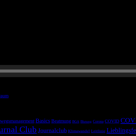
eis im Aufwachraum. Empfehlung: Kühl genießen, durch Abkühlung mit 
raum
COV
Basics
wegsmanagement
Beatmung
COVID
Corona
BGA
Blutung
urnal Club
Lieblingsfe
Journalclub
Klimawandel
Leitlinie