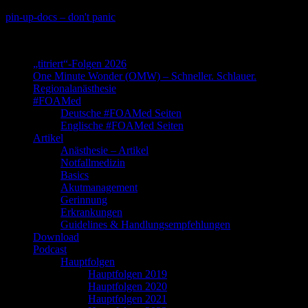
Skip
pin-up-docs – don't panic
to
Perioperative-, Intensiv- und Notfallmedizin
content
„titriert“-Folgen 2026
One Minute Wonder (OMW) – Schneller. Schlauer.
Regionalanästhesie
#FOAMed
Deutsche #FOAMed Seiten
Englische #FOAMed Seiten
Artikel
Anästhesie – Artikel
Notfallmedizin
Basics
Akutmanagement
Gerinnung
Erkrankungen
Guidelines & Handlungsempfehlungen
Download
Podcast
Hauptfolgen
Hauptfolgen 2019
Hauptfolgen 2020
Hauptfolgen 2021