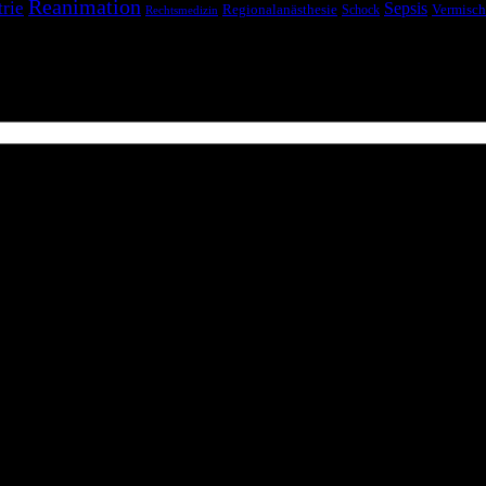
Reanimation
trie
Sepsis
Regionalanästhesie
Schock
Vermisch
Rechtsmedizin