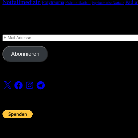
Notfallmedizin
Pädia
Polytrauma
Prämedikation
Psychiatrische Notfälle
Blog via E-Mail abonnieren
Versäume keinen Beitrag
E-
Mail-
Adresse
Abonnieren
Folge uns
X
Facebook
Instagram
Telegram
Fördern
Pin Up’s