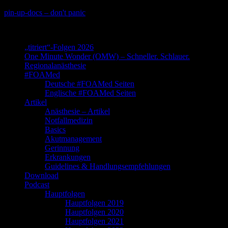
Skip
pin-up-docs – don't panic
to
Perioperative-, Intensiv- und Notfallmedizin
content
„titriert“-Folgen 2026
One Minute Wonder (OMW) – Schneller. Schlauer.
Regionalanästhesie
#FOAMed
Deutsche #FOAMed Seiten
Englische #FOAMed Seiten
Artikel
Anästhesie – Artikel
Notfallmedizin
Basics
Akutmanagement
Gerinnung
Erkrankungen
Guidelines & Handlungsempfehlungen
Download
Podcast
Hauptfolgen
Hauptfolgen 2019
Hauptfolgen 2020
Hauptfolgen 2021