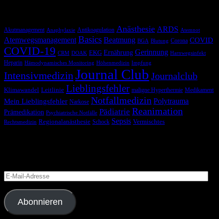
Schlagwörter
Anästhesie
ARDS
Akutmanagement
Antikoagulation
Anaphylaxie
Atemnot
Basics
Atemwegsmanagement
Beatmung
COVID
Corona
BGA
Blutung
COVID-19
Gerinnung
Ernährung
EKG
CRM
DOAK
Harnwegsinfekt
Heparin
Hämodynamisches Monitoring
Höhenmedizin
Impfung
Journal Club
Intensivmedizin
Journalclub
Lieblingsfehler
Klimawandel
Leitlinie
maligne Hyperthermie
Medikament
Notfallmedizin
Polytrauma
Mein Lieblingsfehler
Narkose
Reanimation
Pädiatrie
Prämedikation
Psychiatrische Notfälle
Sepsis
Regionalanästhesie
Schock
Vermischtes
Rechtsmedizin
Blog via E-Mail abonnieren
Versäume keinen Beitrag
E-
Mail-
Adresse
Abonnieren