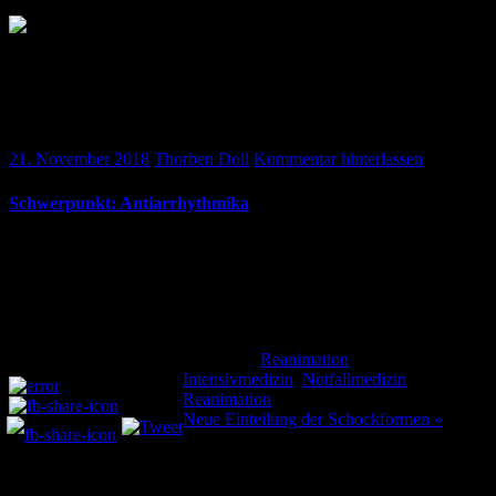
Aktualisierte ILCOR Leitlinien zur
Kardiopulmonalen Reanimation bei Erwachsenen
und Kindern
21. November 2018
Thorben Doll
Kommentar hinterlassen
Schwerpunkt: Antiarrhythmika
Mein Eindruck: „Nichts genaues weiß man“
Kategorie:
Reanimation
Schlagwörter:
Teilen und liken:
Intensivmedizin
,
Notfallmedizin
,
Reanimation
Beitragsnavigation
Neue Einteilung der Schockformen »
Schreibe einen Kommentar