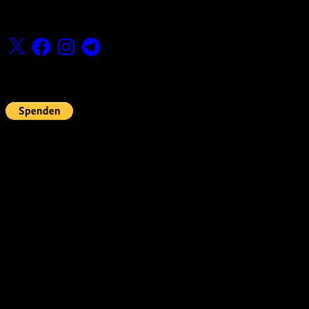
Folge uns
X
Facebook
Instagram
Telegram
Fördern
Pin Up’s