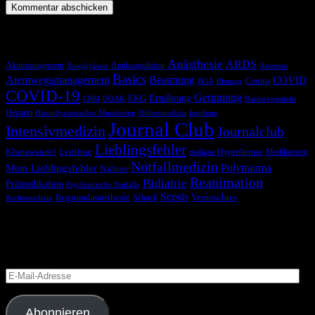
Schlagwörter
Anästhesie
ARDS
Akutmanagement
Antikoagulation
Anaphylaxie
Atemnot
Basics
Atemwegsmanagement
Beatmung
COVID
Corona
BGA
Blutung
COVID-19
Gerinnung
Ernährung
EKG
CRM
DOAK
Harnwegsinfekt
Heparin
Hämodynamisches Monitoring
Höhenmedizin
Impfung
Journal Club
Intensivmedizin
Journalclub
Lieblingsfehler
Klimawandel
Leitlinie
maligne Hyperthermie
Medikament
Notfallmedizin
Polytrauma
Mein Lieblingsfehler
Narkose
Reanimation
Pädiatrie
Prämedikation
Psychiatrische Notfälle
Sepsis
Regionalanästhesie
Schock
Vermischtes
Rechtsmedizin
Blog via E-Mail abonnieren
Versäume keinen Beitrag
E-
Mail-
Adresse
Abonnieren