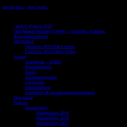
Skip
pin-up-docs – don't panic
to
Perioperative-, Intensiv- und Notfallmedizin
content
„titriert“-Folgen 2026
One Minute Wonder (OMW) – Schneller. Schlauer.
Regionalanästhesie
#FOAMed
Deutsche #FOAMed Seiten
Englische #FOAMed Seiten
Artikel
Anästhesie – Artikel
Notfallmedizin
Basics
Akutmanagement
Gerinnung
Erkrankungen
Guidelines & Handlungsempfehlungen
Download
Podcast
Hauptfolgen
Hauptfolgen 2019
Hauptfolgen 2020
Hauptfolgen 2021