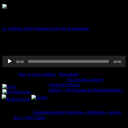
Pin-Up-Docs „titriert“ – NIV Therapie
11. Februar 2019
Johannes Pott
Ein Kommentar
Das Kapitel „Niv“ und unser Kochrezept dazu, zum direkten
Reinhören
Audio-
00:00
00:00
Player
Podcast:
Play in new window
|
Download
Kategorie:
Pin-Up-Docs-titriert
Teilen und liken:
Beitragsnavigation
« Podcast Februar
„titriert“ – Polytrauma im Rettungsdienst »
Ein Kommentar
Pingback:
Akutmanagement Rauchgas - Inhalation - pin-up-
docs - don't panic