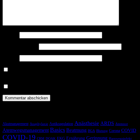
Name
*
E-Mail-Adresse
*
Website
Benachrichtige mich über nachfolgende Kommentare via E-
Mail.
Benachrichtige mich über neue Beiträge via E-Mail.
Schlagwörter
Anästhesie
ARDS
Akutmanagement
Antikoagulation
Anaphylaxie
Atemnot
Basics
Atemwegsmanagement
Beatmung
COVID
Corona
BGA
Blutung
COVID-19
Gerinnung
Ernährung
EKG
CRM
DOAK
Harnwegsinfekt