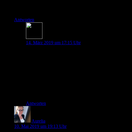
Webplayer (wie z.B. der den Tim Pritlove verwendet). Diese
ermöglichen dann auch Kapitelmarken etc.
Antworten
Johannes Pott
14. März 2019 um 17:15 Uhr
Hallo Martin,
vielen Dank für dein Feedback 🙂
An der Soundqualität des Podcasts arbeiten wir noch,
aber für unhörbar halten wir ihn nicht. Hoffentlich sind
wir in der nächsten Folge besser zu verstehen.
Viele Grüße von den Pin-Up-Docs !
Antworten
Aurelia
10. Mai 2019 um 19:13 Uhr