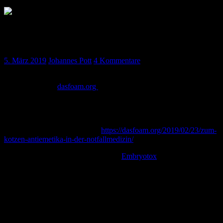
Antiemetika in der Präklinik/ZNA – Sinn oder
Unsinn ?
5. März 2019
Johannes Pott
4 Kommentare
Heute präsentieren wir euch das erste Mal einen Podcast-Beitrag in
Kooperation mit
dasfoam.org
! Aurelia Hübner steht uns Rede und
Antwort zu Ihrem neuesten Blogbeitrag und wir finden es wirklich
super spannend.
Daher gibt es heute nur kurze Shownotes, denn alles zum Nachlesen
findet ihr im Blogbeitrag unter
https://dasfoam.org/2019/02/23/zum-
kotzen-antiemetika-in-der-notfallmedizin/
Nur kurz verweisen möchten wir auf
Embryotox
Die Website wo man wirklich Daten zu so gut wie jedem
Medikament und deren Anwendung in Schwangerschaft und
Stillzeit findet, klickt euch mal rein und ansonsten gebt uns, wie
immer, Feedback!
Wir freuen uns darauf.