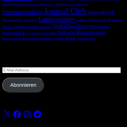
Heparin
Hämodynamisches Monitoring
Höhenmedizin
Impfung
Journal Club
Intensivmedizin
Journalclub
Lieblingsfehler
Klimawandel
Leitlinie
maligne Hyperthermie
Medikament
Notfallmedizin
Polytrauma
Mein Lieblingsfehler
Narkose
Reanimation
Pädiatrie
Prämedikation
Psychiatrische Notfälle
Sepsis
Regionalanästhesie
Schock
Vermischtes
Rechtsmedizin
Blog via E-Mail abonnieren
Versäume keinen Beitrag
E-
Mail-
Adresse
Abonnieren
Folge uns
X
Facebook
Instagram
Telegram