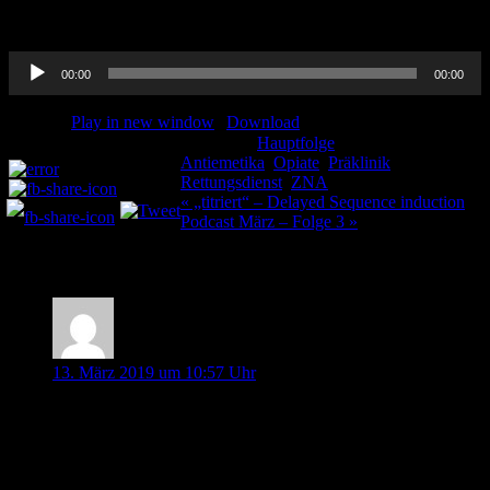
Eure Pin-Up-Docs – Thorben & Johannes
Audio-
00:00
00:00
Player
Podcast:
Play in new window
|
Download
Kategorie:
Hauptfolge
Schlagwörter:
Teilen und liken:
Antiemetika
,
Opiate
,
Präklinik
,
Rettungsdienst
,
ZNA
Beitragsnavigation
« „titriert“ – Delayed Sequence induction
Podcast März – Folge 3 »
4 Kommentare
Martin
13. März 2019 um 10:57 Uhr
Hallo Zusammen,
leider ist diese Folge aufgrund der Tonqualität nahezu
unhörbar.
Ansonsten weiter so! Es gibt übrigens deutlich schönere