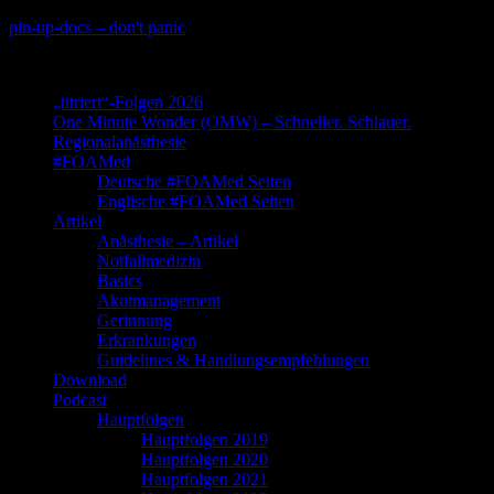
Skip
pin-up-docs – don't panic
to
Perioperative-, Intensiv- und Notfallmedizin
content
„titriert“-Folgen 2026
One Minute Wonder (OMW) – Schneller. Schlauer.
Regionalanästhesie
#FOAMed
Deutsche #FOAMed Seiten
Englische #FOAMed Seiten
Artikel
Anästhesie – Artikel
Notfallmedizin
Basics
Akutmanagement
Gerinnung
Erkrankungen
Guidelines & Handlungsempfehlungen
Download
Podcast
Hauptfolgen
Hauptfolgen 2019
Hauptfolgen 2020
Hauptfolgen 2021