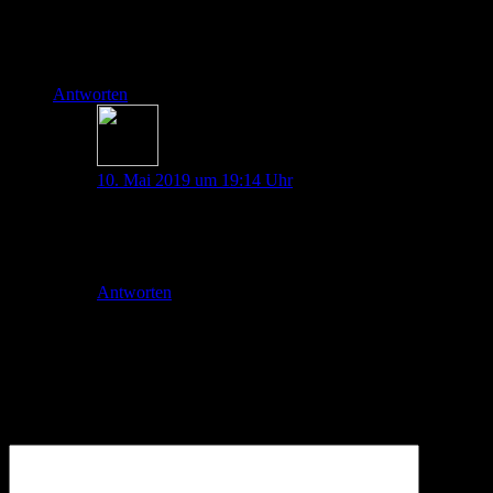
Ich bin auf ein kleines Detail hingewiesen worden: Chemisch
betrachtet ist Propanol und Isopropylalkohol wohl das
gleiche, insofern: Eine Sorge weniger! 😉
Antworten
Johannes Pott
10. Mai 2019 um 19:14 Uhr
Gott sei Dank und danke für die Info !
Liebe Grüße
Antworten
Schreibe einen Kommentar
Deine E-Mail-Adresse wird nicht veröffentlicht.
Erforderliche
Felder sind mit
*
markiert
Kommentar
*