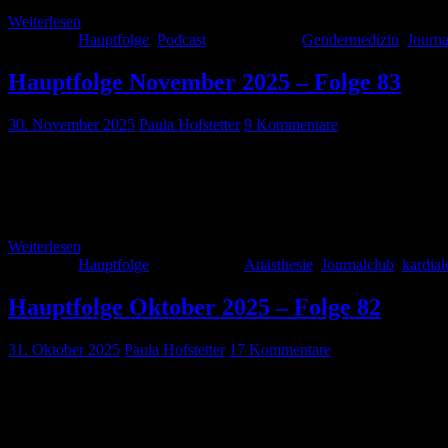
Weiterlesen
Kategorie:
Hauptfolge
,
Podcast
Schlagwörter:
Gendermedizin
,
Journa
Hauptfolge November 2025 – Folge 83
30. November 2025
Paula Hofstetter
9 Kommentare
Auch diesen Monat haben wir wieder eine spannende und unterhaltsam
vorgestellt wurden, diskutieren über das neue Curriculum für die Not
Gast, der uns sein neues Buch […]
Weiterlesen
Kategorie:
Hauptfolge
Schlagwörter:
Anästhesie
,
Journalclub
,
kardial
Hauptfolge Oktober 2025 – Folge 82
31. Oktober 2025
Paula Hofstetter
17 Kommentare
Im Oktober 2025 haben wir eine sehr unterhaltsame Folge für euch. 
Journal-Club hat Dana diesmal eine im Internet kontrovers diskutierte
einen […]