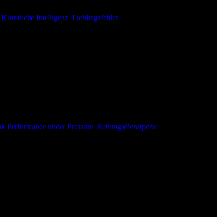
,
Künstliche Intelligenz
,
Lieblingsfehler
wir im März eine frühlings-frische Hauptfolge für euch! Neben einem J
ge Thema „Peak Performance under Pressure“ gesprochen. Wir wünsche
ak Performance under Pressure
,
Rettungsdienstperle
ür Euch am Start.. Neben dem beliebten Journal Club geht es in dies
Viel Spaß bei dieser Folge! Vermischtes Empfehlungen für stillende Per
tm_source=chatgpt.com Kurzfassung: Fast alle anästhesiologisch verw