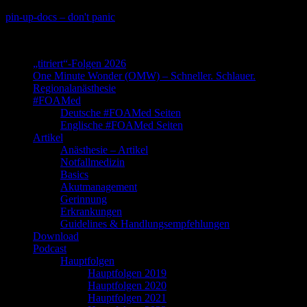
Skip
pin-up-docs – don't panic
to
Perioperative-, Intensiv- und Notfallmedizin
content
„titriert“-Folgen 2026
One Minute Wonder (OMW) – Schneller. Schlauer.
Regionalanästhesie
#FOAMed
Deutsche #FOAMed Seiten
Englische #FOAMed Seiten
Artikel
Anästhesie – Artikel
Notfallmedizin
Basics
Akutmanagement
Gerinnung
Erkrankungen
Guidelines & Handlungsempfehlungen
Download
Podcast
Hauptfolgen
Hauptfolgen 2019
Hauptfolgen 2020
Hauptfolgen 2021