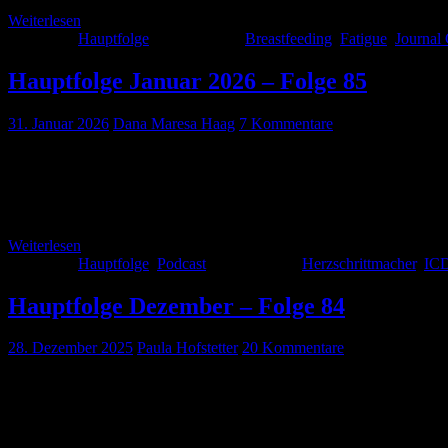
Weiterlesen
Kategorie:
Hauptfolge
Schlagwörter:
Breastfeeding
,
Fatigue
,
Journal
Hauptfolge Januar 2026 – Folge 85
31. Januar 2026
Dana Maresa Haag
7 Kommentare
In dieser Folge geht es neben dem bewährten Journal Club um Notfäl
eine Anästhesie-Perle mitgebracht und eine Live-Aufnahme von Paul
Vermischtes Vermischtes: https://www.ai-online.info/images/ai-au
Weiterlesen
Kategorie:
Hauptfolge
,
Podcast
Schlagwörter:
Herzschrittmacher
,
IC
Hauptfolge Dezember – Folge 84
28. Dezember 2025
Paula Hofstetter
20 Kommentare
Zum Jahresende haben wir was ganz Besonderes für euch: Wir haben 
Journalclub für euch. Außerdem stellt Dana die Neuerungen der Rea
Anästhesie“. Wir […]