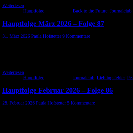
Weiterlesen
Kategorie:
Hauptfolge
Schlagwörter:
Back to the Future
,
Journalclub
Hauptfolge März 2026 – Folge 87
31. März 2026
Paula Hofstetter
9 Kommentare
Auch wenn der Frühling gerade eine Pause zu machen scheint, haben 
diesen Monat mit vielen inspirierenden Gäst:innen über das wichti
Cacciamani Fanelli PM, […]
Weiterlesen
Kategorie:
Hauptfolge
Schlagwörter:
Journalclub
,
Lieblingsfehler
,
Pe
Hauptfolge Februar 2026 – Folge 86
28. Februar 2026
Paula Hofstetter
5 Kommentare
Auch im Februar 2026 haben wir wieder einen informativen Podcast f
events“. Und es erwartet Euch noch ein klassischer Lieblingsfehler. 
parameters/statement-on-resuming-breastfeeding-after-anesthesia?u