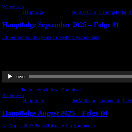
Weiterlesen
Kategorie:
Hauptfolge
Schlagwörter:
Journal Club
,
Lieblingsfehler
,
R
Hauptfolge September 2025 – Folge 81
30. September 2025
Paula Hofstetter
5 Kommentare
Bei herbstlichem Wetter und Regen haben wir wieder eine neue Haup
Studien. Außerdem haben Dana und Henning einen Beitrag zum Thema J
eine kleine […]
Audio-
00:00
Player
Podcast:
Play in new window
|
Download
Weiterlesen
Kategorie:
Hauptfolge
Schlagwörter:
Jet-Vetilation
,
Journalclub
,
Liebl
Hauptfolge August 2025 – Folge 80
31. August 2025
Paula Hofstetter
Ein Kommentar