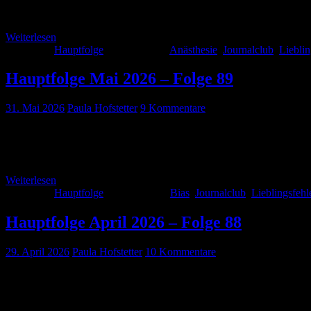
Journalclub, diesmal mit unterschiedlichsten Studien aus Präklinik,
euch […]
Weiterlesen
Kategorie:
Hauptfolge
Schlagwörter:
Anästhesie
,
Journalclub
,
Lieblin
Hauptfolge Mai 2026 – Folge 89
31. Mai 2026
Paula Hofstetter
9 Kommentare
Ein bisschen früh dieses Jahr, aber der Sommer ist schon in vollem
etwas für euch vorbereitet: Neben dem Journal-Club mit spannenden
Weiterlesen
Kategorie:
Hauptfolge
Schlagwörter:
Bias
,
Journalclub
,
Lieblingsfehl
Hauptfolge April 2026 – Folge 88
29. April 2026
Paula Hofstetter
10 Kommentare
Auch im April 2026 haben wir wieder eine spannende Folge für euch: 
und euch gleich zwei Live-Mitschnitte von Kongressen mitgebracht. 