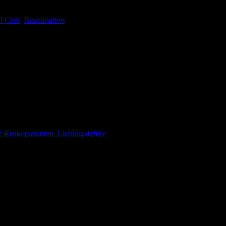
l Club
,
Reanimation
e Folge für euch! Wir besprechen 3 große aktuelle intensivmedizinis
ärzt:innen in der Luftrettung und über einen neuen spannenden und seh
e Risikopatienten
,
Lieblingsfehler
Thorben berichtet über den Nobelpreis und die IG-Nobelpreise (wir s
 Studie zu potentiellen Langzeitfolgen vorbereitet und zeigt, warum Ko