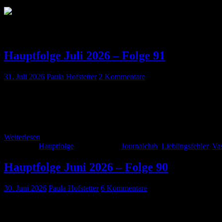
Kategorie:
Hauptfolge
Hauptfolge Juli 2026 – Folge 91
31. Juli 2026
Paula Hofstetter
2 Kommentare
Auch in der Sommerhitze ist hier auch diesen Monat wie immer wiede
Vasoplegie. Außerdem haben wir wie immer natürlich wieder einen s
Research Without Prior Consent in […]
Weiterlesen
Kategorie:
Hauptfolge
Schlagwörter:
Journalclub
,
Lieblingsfehler
,
Va
Hauptfolge Juni 2026 – Folge 90
30. Juni 2026
Paula Hofstetter
6 Kommentare
Für die Abkühlung am See, den Lauf am frühen Morgen oder den Weg 