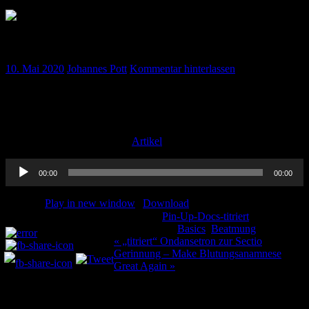
„titriert“ Basics Beatmung
10. Mai 2020
Johannes Pott
Kommentar hinterlassen
Wir wollen euch ja nicht nur die ersten Dienste mit beatmeten
Patienten schadlos überstehen lassen, nein, wir vertonen es euch
sogar 😉
Hier unsere Folge zu diesem
Artikel
.
Audio-
00:00
00:00
Player
Podcast:
Play in new window
|
Download
Kategorie:
Pin-Up-Docs-titriert
Teilen und liken:
Schlagwörter:
Basics
,
Beatmung
Beitragsnavigation
« „titriert“ Ondansetron zur Sectio
Gerinnung – Make Blutungsanamnese
Great Again »
Schreibe einen Kommentar