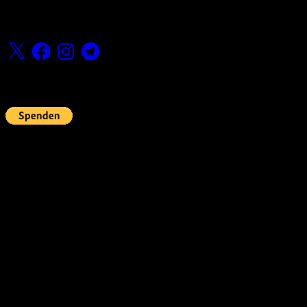
Folge uns
X
Facebook
Instagram
Telegram
Fördern
Pin Up’s