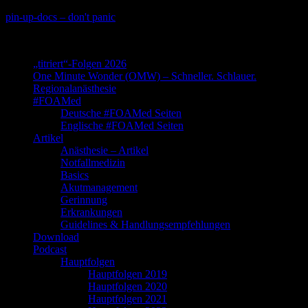
Skip
pin-up-docs – don't panic
to
Perioperative-, Intensiv- und Notfallmedizin
content
„titriert“-Folgen 2026
One Minute Wonder (OMW) – Schneller. Schlauer.
Regionalanästhesie
#FOAMed
Deutsche #FOAMed Seiten
Englische #FOAMed Seiten
Artikel
Anästhesie – Artikel
Notfallmedizin
Basics
Akutmanagement
Gerinnung
Erkrankungen
Guidelines & Handlungsempfehlungen
Download
Podcast
Hauptfolgen
Hauptfolgen 2019
Hauptfolgen 2020
Hauptfolgen 2021