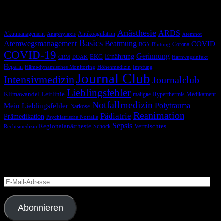
Schlagwörter
Anästhesie
ARDS
Akutmanagement
Antikoagulation
Anaphylaxie
Atemnot
Basics
Atemwegsmanagement
Beatmung
COVID
Corona
BGA
Blutung
COVID-19
Gerinnung
Ernährung
EKG
CRM
DOAK
Harnwegsinfekt
Heparin
Hämodynamisches Monitoring
Höhenmedizin
Impfung
Journal Club
Intensivmedizin
Journalclub
Lieblingsfehler
Klimawandel
Leitlinie
maligne Hyperthermie
Medikament
Notfallmedizin
Polytrauma
Mein Lieblingsfehler
Narkose
Reanimation
Pädiatrie
Prämedikation
Psychiatrische Notfälle
Sepsis
Regionalanästhesie
Schock
Vermischtes
Rechtsmedizin
Blog via E-Mail abonnieren
Versäume keinen Beitrag
E-
Mail-
Adresse
Abonnieren