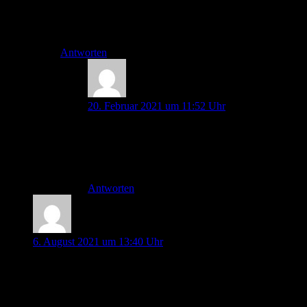
Liebe Grüße
Thorben
Antworten
Sebastian
20. Februar 2021 um 11:52 Uhr
Hi Thorben,
darauf können wir und einigen! Viel Erfolg noch
mit eurem FOAM-Projekt.
Antworten
Hug André
6. August 2021 um 13:40 Uhr
Einfach ASS zu geben finde ich nicht gut, da es nach wie vor
ein Medikament ist. Ein Patient mit vorbestehender
Medikation mit ASS ist die Fragestellung, ob er dies heute
eingenonmen hat ,wenn er dies bejat, bei einer üblichen