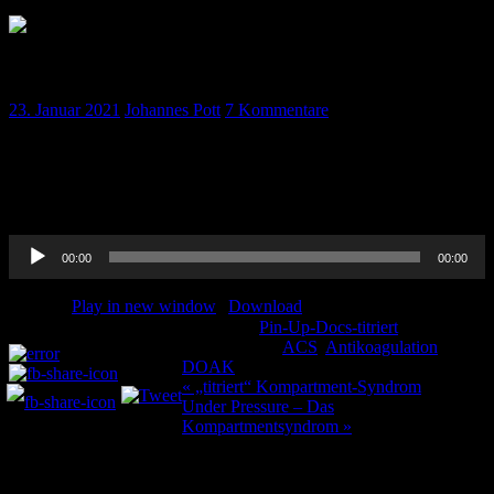
„titriert“ DOAK und Antikoagulation bei ACS
23. Januar 2021
Johannes Pott
7 Kommentare
Wie antikoagulieren beim ACS und vor allem wie, wenn der Patient
noch ein DOAK einnimmt ? Hier herrscht große Unsicherheit.
Thorben präsentiert ein Paper dazu und wir sagen euch, wie wir es
machen. Feedback ist gerne gesehen!
Audio-
00:00
00:00
Player
Podcast:
Play in new window
|
Download
Kategorie:
Pin-Up-Docs-titriert
Teilen und liken:
Schlagwörter:
ACS
,
Antikoagulation
,
DOAK
Beitragsnavigation
« „titriert“ Kompartment-Syndrom
Under Pressure – Das
Kompartmentsyndrom »
7 Kommentare