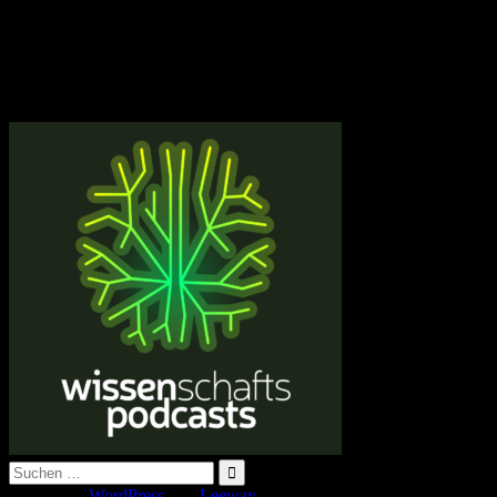
Suche
nach:
Erstellt mit
WordPress
und
Leeway
.