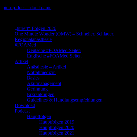
Skip
pin-up-docs – don't panic
to
Perioperative-, Intensiv- und Notfallmedizin
content
„titriert“-Folgen 2026
One Minute Wonder (OMW) – Schneller. Schlauer.
Regionalanästhesie
#FOAMed
Deutsche #FOAMed Seiten
Englische #FOAMed Seiten
Artikel
Anästhesie – Artikel
Notfallmedizin
Basics
Akutmanagement
Gerinnung
Erkrankungen
Guidelines & Handlungsempfehlungen
Download
Podcast
Hauptfolgen
Hauptfolgen 2019
Hauptfolgen 2020
Hauptfolgen 2021