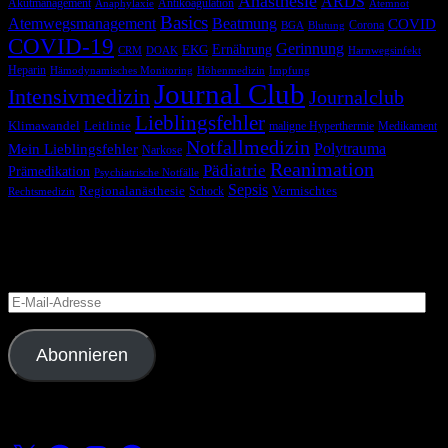
Anästhesie
ARDS
Akutmanagement
Antikoagulation
Anaphylaxie
Atemnot
Basics
Atemwegsmanagement
Beatmung
COVID
Corona
BGA
Blutung
COVID-19
Gerinnung
Ernährung
EKG
CRM
DOAK
Harnwegsinfekt
Heparin
Hämodynamisches Monitoring
Höhenmedizin
Impfung
Journal Club
Intensivmedizin
Journalclub
Lieblingsfehler
Klimawandel
Leitlinie
maligne Hyperthermie
Medikament
Notfallmedizin
Polytrauma
Mein Lieblingsfehler
Narkose
Reanimation
Pädiatrie
Prämedikation
Psychiatrische Notfälle
Sepsis
Regionalanästhesie
Schock
Vermischtes
Rechtsmedizin
Blog via E-Mail abonnieren
Versäume keinen Beitrag
E-
Mail-
Adresse
Abonnieren
Folge uns