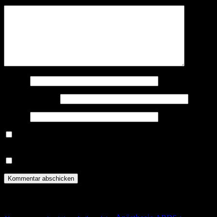
Kommentar
*
Name
*
E-Mail-Adresse
*
Website
Benachrichtige mich über nachfolgende Kommentare via E-
Mail.
Benachrichtige mich über neue Beiträge via E-Mail.
Schlagwörter