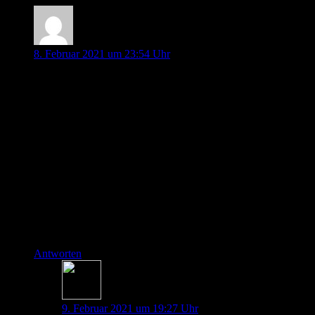
Sebastian
8. Februar 2021 um 23:54 Uhr
Ich finde weder in den AHA/ACC- noch in den ESC-
Guidelines Empfehlungen für eine Heparingabe bei NSTE-
ACS. So wie ich die Leitlinien verstehe, wird im Rahmen
eines STEMI Heparin nicht gegeben, um den Herzfarkt zu
behandeln, sondern weil es im Rahmen der Angioplastie bei
einer höheren ACT weniger Komplikationen gibt. Für die
Heparingabe bei STEMI und PCI wird ein Level of Evidence
Klasse C angegeben. Ich denke, ob das Heparin präklinisch
oder im Rahmen der PCI gegeben wird hat keinen Einfluss
auf das Outcome.
Insofern ist eine präklinische Heparingabe beim STEMI ein
„kann“ (bzw „muss nicht“) und bei allen anderen
Indikationen kontraindiziert.
Antworten
Thorben Doll
9. Februar 2021 um 19:27 Uhr