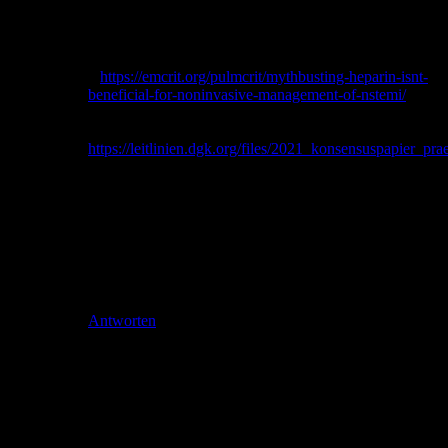
wenn das aber noch nicht den Nagel auf den Kopf
getroffen hat, habe ich hier noch zwei Quellen dazu,
die wir auch in einem Vortrag schon erwähnt haben:
–
https://emcrit.org/pulmcrit/mythbusting-heparin-isnt-
beneficial-for-noninvasive-management-of-nstemi/
und
–
https://leitlinien.dgk.org/files/2021_konsensuspapier_
Ich hoffe das hilft Dir weiter.. =)
Auch wenn ich nicht Thorben bin kannst du ja mal
schauen.. Gib gern eine Rückmeldung!
Lieben Gruß von den Pin-up-docs,
deine Dana
Antworten
Schreibe einen Kommentar
Deine E-Mail-Adresse wird nicht veröffentlicht.
Erforderliche
Felder sind mit
*
markiert