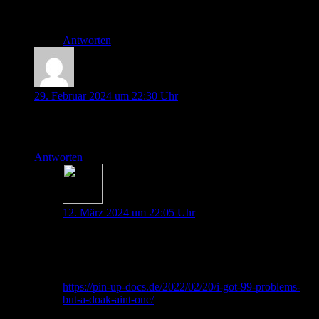
Thorben
Antworten
Klara K
29. Februar 2024 um 22:30 Uhr
Hey Thorben, danke für die Zusammenfassung! Wo kann ich
denn die Literatur zu dem Thema finden, die du erwähnt hast?
Antworten
Dana Maresa Spies
12. März 2024 um 22:05 Uhr
Hallo Klara,
also zum Thema DOAK an sich findest du in diesem
Artikel vielleicht schon was Du suchst:
https://pin-up-docs.de/2022/02/20/i-got-99-problems-
but-a-doak-aint-one/