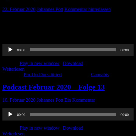
22. Februar 2020
Johannes Pott
Kommentar hinterlassen
Alkohol kann zum Kotzen sein, das wissen wir alle. Aber ein Joint?
Da kommt einem doch eigentlich nicht gleich alles hoch. Weit
gefehlt… Ines erklärt euch nochmal genau was es damit auf sich hat
! Online first 🙂
Audio-
00:00
00:00
Player
Podcast:
Play in new window
|
Download
Weiterlesen
Kategorie:
Pin-Up-Docs-titriert
Schlagwörter:
Cannabis
Podcast Februar 2020 – Folge 13
16. Februar 2020
Johannes Pott
Ein Kommentar
Audio-
00:00
00:00
Player
Podcast:
Play in new window
|
Download
Weiterlesen