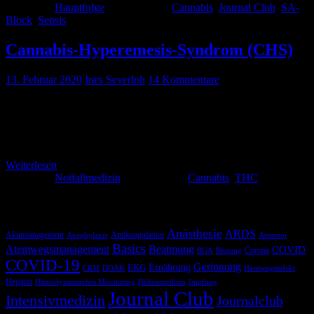
Kategorie:
Hauptfolge
Schlagwörter:
Cannabis
,
Journal Club
,
SA-
Block
,
Sepsis
Cannabis-Hyperemesis-Syndrom (CHS)
13. Februar 2020
Ines Severloh
14 Kommentare
Alkohol kann zum Kotzen sein, das wissen wir alle. Aber ein Joint?
Da kommt einem doch eigentlich nicht gleich alles hoch. Weit
gefehlt…
Weiterlesen
Kategorie:
Notfallmedizin
Schlagwörter:
Cannabis
,
THC
Schlagwörter
Anästhesie
ARDS
Akutmanagement
Antikoagulation
Anaphylaxie
Atemnot
Basics
Atemwegsmanagement
Beatmung
COVID
Corona
BGA
Blutung
COVID-19
Gerinnung
Ernährung
EKG
CRM
DOAK
Harnwegsinfekt
Heparin
Hämodynamisches Monitoring
Höhenmedizin
Impfung
Journal Club
Intensivmedizin
Journalclub