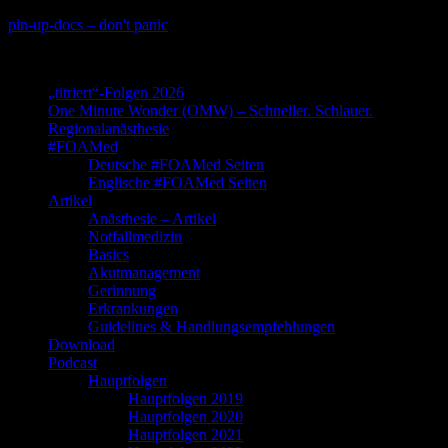
Skip
pin-up-docs – don't panic
to
Perioperative-, Intensiv- und Notfallmedizin
content
„titriert“-Folgen 2026
One Minute Wonder (OMW) – Schneller. Schlauer.
Regionalanästhesie
#FOAMed
Deutsche #FOAMed Seiten
Englische #FOAMed Seiten
Artikel
Anästhesie – Artikel
Notfallmedizin
Basics
Akutmanagement
Gerinnung
Erkrankungen
Guidelines & Handlungsempfehlungen
Download
Podcast
Hauptfolgen
Hauptfolgen 2019
Hauptfolgen 2020
Hauptfolgen 2021