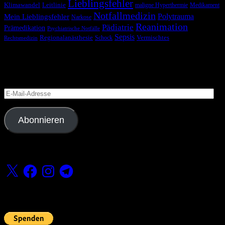
Lieblingsfehler
Klimawandel
Leitlinie
maligne Hyperthermie
Medikament
Notfallmedizin
Polytrauma
Mein Lieblingsfehler
Narkose
Reanimation
Pädiatrie
Prämedikation
Psychiatrische Notfälle
Sepsis
Regionalanästhesie
Schock
Vermischtes
Rechtsmedizin
Blog via E-Mail abonnieren
Versäume keinen Beitrag
E-
Mail-
Adresse
Abonnieren
Folge uns
X
Facebook
Instagram
Telegram
Fördern