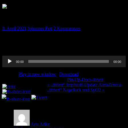
„titriert“ neutropenes Fieber
8. April 2021
Johannes Pott
2 Kommentare
Ines hat heute mal einen internistischen Notfall auf Lager: Fieber bei
Neutropenie. Gefürchtet und oft falsch behandelt. Viel Spaß beim
hören!
Audio-
00:00
00:00
Player
Podcast:
Play in new window
|
Download
Kategorie:
Pin-Up-Docs-titriert
Teilen und liken:
Beitragsnavigation
« „titriert“ Impfstoff-Update AstraZeneca
„titriert“ Nagellack und SpO2 »
2 Kommentare
Arta Adler