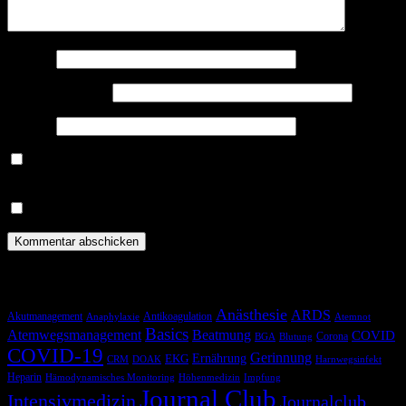
Name
*
E-Mail-Adresse
*
Website
Benachrichtige mich über nachfolgende Kommentare via E-
Mail.
Benachrichtige mich über neue Beiträge via E-Mail.
Schlagwörter
Anästhesie
ARDS
Akutmanagement
Antikoagulation
Anaphylaxie
Atemnot
Basics
Atemwegsmanagement
Beatmung
COVID
Corona
BGA
Blutung
COVID-19
Gerinnung
Ernährung
EKG
CRM
DOAK
Harnwegsinfekt
Heparin
Hämodynamisches Monitoring
Höhenmedizin
Impfung
Journal Club
Intensivmedizin
Journalclub