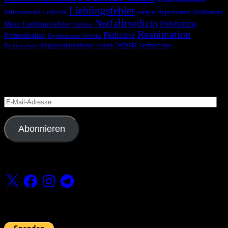
Lieblingsfehler
Klimawandel
Leitlinie
maligne Hyperthermie
Medikament
Notfallmedizin
Polytrauma
Mein Lieblingsfehler
Narkose
Reanimation
Pädiatrie
Prämedikation
Psychiatrische Notfälle
Sepsis
Regionalanästhesie
Schock
Vermischtes
Rechtsmedizin
Blog via E-Mail abonnieren
Versäume keinen Beitrag
E-
Mail-
Adresse
Abonnieren
Folge uns
X
Facebook
Instagram
Telegram
Fördern