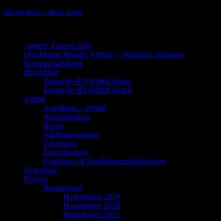
Skip
pin-up-docs – don't panic
to
Perioperative-, Intensiv- und Notfallmedizin
content
„titriert“-Folgen 2026
One Minute Wonder (OMW) – Schneller. Schlauer.
Regionalanästhesie
#FOAMed
Deutsche #FOAMed Seiten
Englische #FOAMed Seiten
Artikel
Anästhesie – Artikel
Notfallmedizin
Basics
Akutmanagement
Gerinnung
Erkrankungen
Guidelines & Handlungsempfehlungen
Download
Podcast
Hauptfolgen
Hauptfolgen 2019
Hauptfolgen 2020
Hauptfolgen 2021