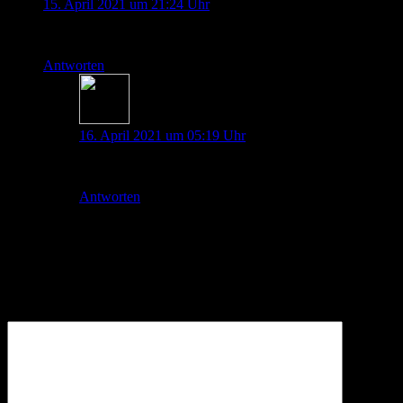
15. April 2021 um 21:24 Uhr
Wird in unserer Notaufnahme jetzt ROT triagiert. Dank Euch!
Antworten
Thorben Doll
16. April 2021 um 05:19 Uhr
perfekt
Antworten
Schreibe einen Kommentar
Deine E-Mail-Adresse wird nicht veröffentlicht.
Erforderliche
Felder sind mit
*
markiert
Kommentar
*