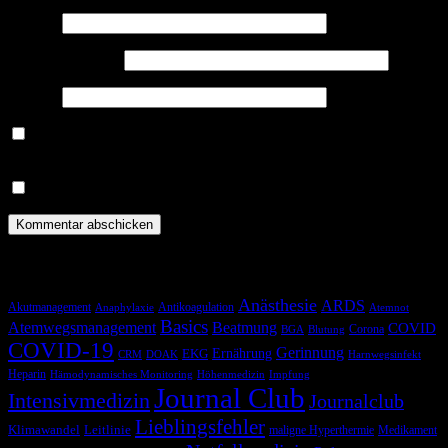
Name
*
E-Mail-Adresse
*
Website
Benachrichtige mich über nachfolgende Kommentare via E-
Mail.
Benachrichtige mich über neue Beiträge via E-Mail.
Schlagwörter
Anästhesie
ARDS
Akutmanagement
Antikoagulation
Anaphylaxie
Atemnot
Basics
Atemwegsmanagement
Beatmung
COVID
Corona
BGA
Blutung
COVID-19
Gerinnung
Ernährung
EKG
CRM
DOAK
Harnwegsinfekt
Heparin
Hämodynamisches Monitoring
Höhenmedizin
Impfung
Journal Club
Intensivmedizin
Journalclub
Lieblingsfehler
Klimawandel
Leitlinie
maligne Hyperthermie
Medikament