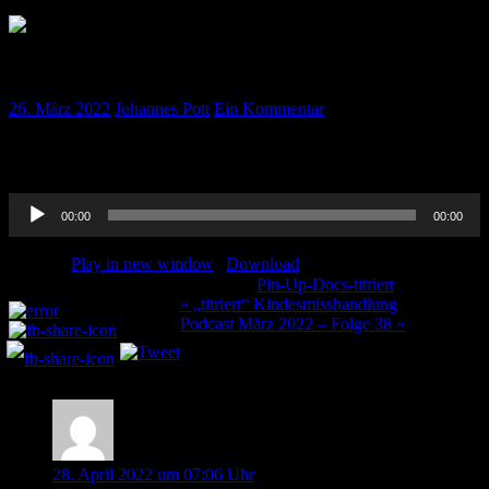
„titriert“ Regeln der Notfallmedizin
26. März 2022
Johannes Pott
Ein Kommentar
Die Regeln in der und für die Notfallmedizin hat Thorben für euch
gesammelt. Vielleicht findet ihr euch hier wieder…. viel Spaß !
Audio-
00:00
00:00
Player
Podcast:
Play in new window
|
Download
Kategorie:
Pin-Up-Docs-titriert
Teilen und liken:
Beitragsnavigation
« „titriert“ Kindesmisshandlung
Podcast März 2022 – Folge 38 »
Ein Kommentar
Stefan Rinderknecht
28. April 2022 um 07:06 Uhr