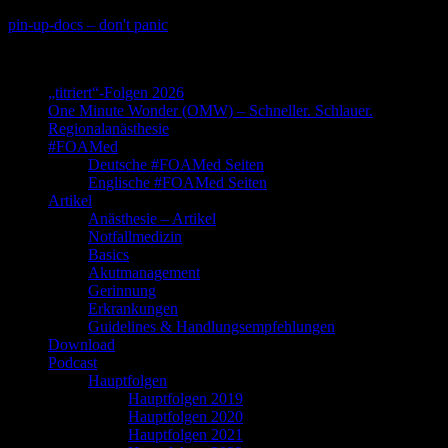
Skip
pin-up-docs – don't panic
to
Perioperative-, Intensiv- und Notfallmedizin
content
„titriert“-Folgen 2026
One Minute Wonder (OMW) – Schneller. Schlauer.
Regionalanästhesie
#FOAMed
Deutsche #FOAMed Seiten
Englische #FOAMed Seiten
Artikel
Anästhesie – Artikel
Notfallmedizin
Basics
Akutmanagement
Gerinnung
Erkrankungen
Guidelines & Handlungsempfehlungen
Download
Podcast
Hauptfolgen
Hauptfolgen 2019
Hauptfolgen 2020
Hauptfolgen 2021