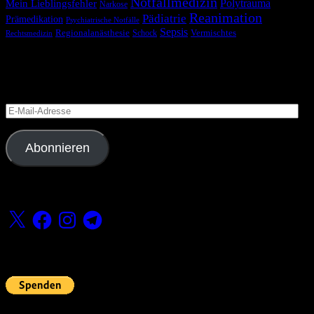
Notfallmedizin
Polytrauma
Mein Lieblingsfehler
Narkose
Reanimation
Pädiatrie
Prämedikation
Psychiatrische Notfälle
Sepsis
Regionalanästhesie
Schock
Vermischtes
Rechtsmedizin
Blog via E-Mail abonnieren
Versäume keinen Beitrag
E-
Mail-
Adresse
Abonnieren
Folge uns
X
Facebook
Instagram
Telegram
Fördern